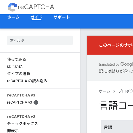
reCAPTCHA
ホーム
ガイド
サポート
このページのサポ
使ってみる
はじめに
訳には誤りが含ま
タイプの選択
re
CAPTCHA の読み込み
ホーム
プロダ
re
CAPTCHA v3
言語コ
re
CAPTCHA v3
re
CAPTCHA v2
チェックボックス
言語
非表示