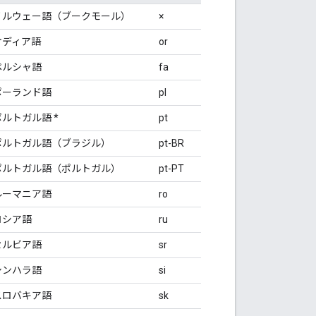
ノルウェー語（ブークモール）
×
オディア語
or
ペルシャ語
fa
ポーランド語
pl
ポルトガル語 *
pt
ポルトガル語（ブラジル）
pt-BR
ポルトガル語（ポルトガル）
pt-PT
ルーマニア語
ro
ロシア語
ru
セルビア語
sr
シンハラ語
si
スロバキア語
sk