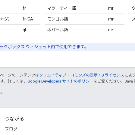
fr
マラーティー語
mr
ナダ）
fr-CA
モンゴル語
mn
gl
ネパール語
ne
ェックボックス ウィジェット内で使用できます。
のページのコンテンツは
クリエイティブ・コモンズの表示 4.0 ライセンス
によ
ます。詳しくは、
Google Developers サイトのポリシー
をご覧ください。Java 
TC。
つながる
ブログ