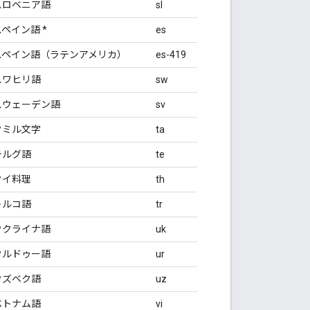
スロベニア語
sl
スペイン語 *
es
スペイン語（ラテンアメリカ）
es-419
スワヒリ語
sw
スウェーデン語
sv
タミル文字
ta
テルグ語
te
タイ料理
th
トルコ語
tr
ウクライナ語
uk
ウルドゥー語
ur
ウズベク語
uz
ベトナム語
vi