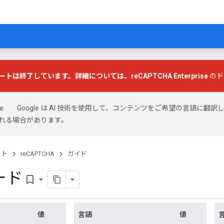
ートは終了しています。詳細については、
reCAPTCHA Enterprise
のド
Google は AI 技術を使用して、コンテンツをご希望の言語に翻訳し
れる場合があります。
クト
reCAPTCHA
ガイド
ード
bookmark_border
値
言語
値