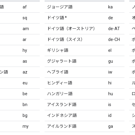
語
af
ジョージア語
ka
sq
ドイツ語 *
de
am
ドイツ語（オーストリア）
de-AT
ar
ドイツ語（スイス）
de-CH
hy
ギリシャ語
el
as
グジャラート語
gu
ン語
az
ヘブライ語
iw
eu
ヒンディー語
hi
be
ハンガリー語
hu
bn
アイスランド語
is
bg
インドネシア語
id
my
アイルランド語
ga