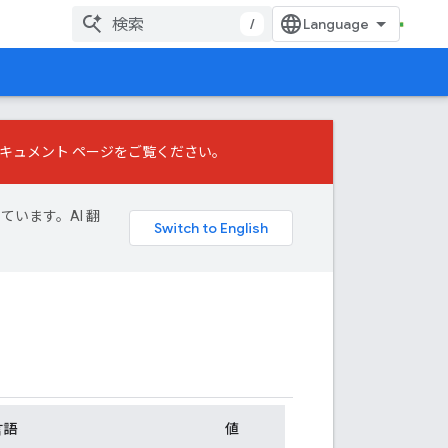
/
キュメント ページをご覧ください。
ています。AI 翻
言語
値