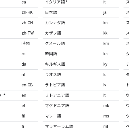
ca
イタリア語 *
it
zh-HK
日本語
ja
zh-CN
カンナダ語
kn
zh-TW
カザフ語
kk
時間
クメール語
km
cs
韓国語
ko
da
キルギス語
ky
nl
ラオス語
lo
en-GB
ラトビア語
lv
）*
en
リトアニア語
lt
et
マケドニア語
mk
fil
マレー語
ms
fi
マラヤーラム語
ml