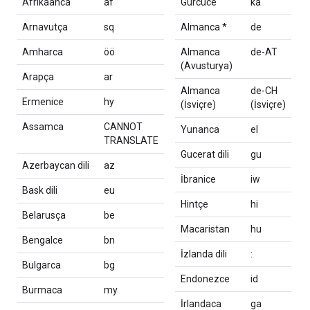
Afrikaanca
af
Gürcüce
ka
Arnavutça
sq
Almanca *
de
Amharca
öö
Almanca
de-AT
(Avusturya)
Arapça
ar
Almanca
de-CH
Ermenice
hy
(İsviçre)
(İsviçre)
Assamca
CANNOT
Yunanca
el
TRANSLATE
Gucerat dili
gu
Azerbaycan dili
az
İbranice
iw
Bask dili
eu
Hintçe
hi
Belarusça
be
Macaristan
hu
Bengalce
bn
İzlanda dili
:
Bulgarca
bg
Endonezce
id
Burmaca
my
İrlandaca
ga