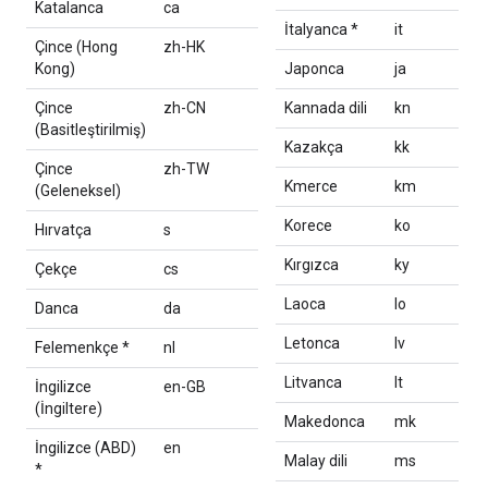
Katalanca
ca
İtalyanca *
it
Çince (Hong
zh-HK
Kong)
Japonca
ja
Çince
zh-CN
Kannada dili
kn
(Basitleştirilmiş)
Kazakça
kk
Çince
zh-TW
Kmerce
km
(Geleneksel)
Korece
ko
Hırvatça
s
Kırgızca
ky
Çekçe
cs
Laoca
lo
Danca
da
Letonca
lv
Felemenkçe *
nl
Litvanca
lt
İngilizce
en-GB
(İngiltere)
Makedonca
mk
İngilizce (ABD)
en
Malay dili
ms
*