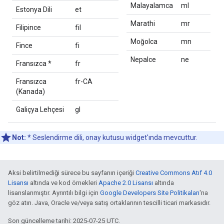
Malayalamca
ml
Estonya Dili
et
Marathi
mr
Filipince
fil
Moğolca
mn
Fince
fi
Nepalce
ne
Fransızca *
fr
Fransızca
fr-CA
(Kanada)
Galiçya Lehçesi
gl
Not:
* Seslendirme dili, onay kutusu widget'ında mevcuttur.
Aksi belirtilmediği sürece bu sayfanın içeriği
Creative Commons Atıf 4.0
Lisansı
altında ve kod örnekleri
Apache 2.0 Lisansı
altında
lisanslanmıştır. Ayrıntılı bilgi için
Google Developers Site Politikaları
'na
göz atın. Java, Oracle ve/veya satış ortaklarının tescilli ticari markasıdır.
Son güncelleme tarihi: 2025-07-25 UTC.