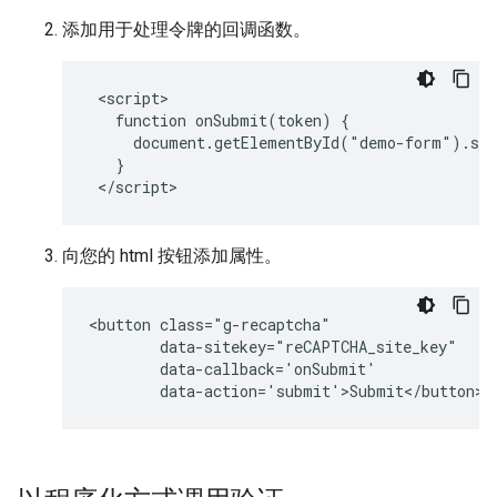
添加用于处理令牌的回调函数。
 <script>

   function onSubmit(token) {

     document.getElementById("demo-form").sub
   }

向您的 html 按钮添加属性。
<button class="g-recaptcha" 

        data-sitekey="reCAPTCHA_site_key" 

        data-callback='onSubmit' 
