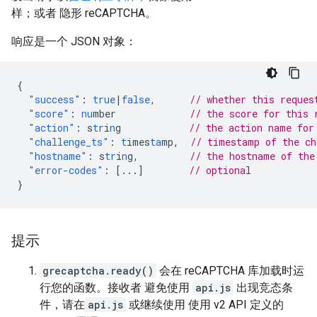
样；或者 隐形 reCAPTCHA。
响应是一个 JSON 对象：
{
"success"
:
true
|
false
,
// whether this reques
"score"
:
nu
mber
// the score for this 
"action"
:
s
tr
i
n
g
// the action name for
"challenge_ts"
:
t
imes
ta
mp
,
// timestamp of the c
"hostname"
:
s
tr
i
n
g
,
// the hostname of the
"error-codes"
:
[
...
]
// optional
}
提示
grecaptcha.ready()
会在 reCAPTCHA 库加载时运
行您的函数。接收者 避免使用
api.js
出现竞态条
件，请在
api.js
或继续使用 使用 v2 API 定义的