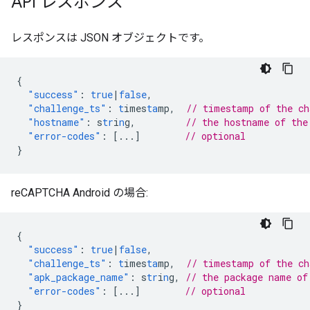
API レスポンス
レスポンスは JSON オブジェクトです。
{
"success"
:
true
|
false
,
"challenge_ts"
:
t
imes
ta
mp
,
// timestamp of the c
"hostname"
:
s
tr
i
n
g
,
// the hostname of the
"error-codes"
:
[
...
]
// optional
}
reCAPTCHA Android の場合:
{
"success"
:
true
|
false
,
"challenge_ts"
:
t
imes
ta
mp
,
// timestamp of the c
"apk_package_name"
:
s
tr
i
n
g
,
// the package name of
"error-codes"
:
[
...
]
// optional
}