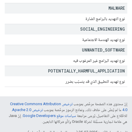
MALWARE
نوع التهديد بالبرامج الضارة
SOCIAL
_
ENGINEERING
نوع تهديد الهندسة الاجتماعية
UNWANTED
_
SOFTWARE
نوع تهديد البرامج غير المرغوب فيه
POTENTIALLY
_
HARMFUL
_
APPLICATION
نوع تهديد التطبيق الذي قد يتسبّب بضرر
إنّ محتوى هذه الصفحة مرخّص بموجب
ترخيص Creative Commons Attribution
4.0‏
ما لم يُنصّ على خلاف ذلك، ونماذج الرموز مرخّصة بموجب
ترخيص Apache 2.0‏
.
للاطّلاع على التفاصيل، يُرجى مراجعة
سياسات موقع Google Developers‏
. إنّ Java
هي علامة تجارية مسجَّلة لشركة Oracle و/أو شركائها التابعين.