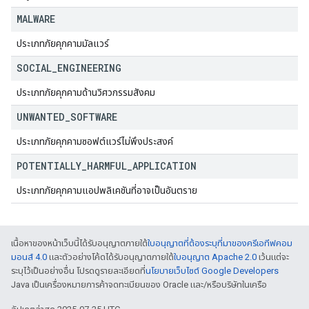
MALWARE
ประเภทภัยคุกคามมัลแวร์
SOCIAL
_
ENGINEERING
ประเภทภัยคุกคามด้านวิศวกรรมสังคม
UNWANTED
_
SOFTWARE
ประเภทภัยคุกคามซอฟต์แวร์ไม่พึงประสงค์
POTENTIALLY
_
HARMFUL
_
APPLICATION
ประเภทภัยคุกคามแอปพลิเคชันที่อาจเป็นอันตราย
เนื้อหาของหน้าเว็บนี้ได้รับอนุญาตภายใต้
ใบอนุญาตที่ต้องระบุที่มาของครีเอทีฟคอม
มอนส์ 4.0
และตัวอย่างโค้ดได้รับอนุญาตภายใต้
ใบอนุญาต Apache 2.0
เว้นแต่จะ
ระบุไว้เป็นอย่างอื่น โปรดดูรายละเอียดที่
นโยบายเว็บไซต์ Google Developers
Java เป็นเครื่องหมายการค้าจดทะเบียนของ Oracle และ/หรือบริษัทในเครือ