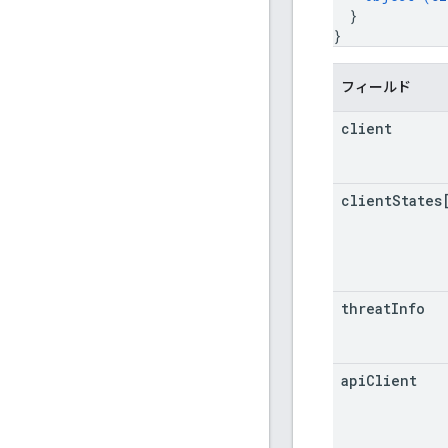
}
}
フィールド
client
client
States
threat
Info
api
Client