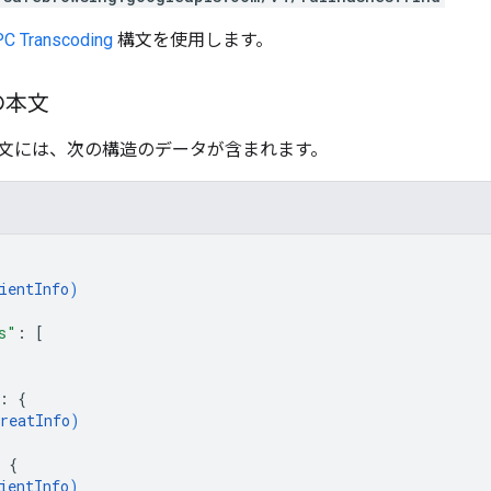
C Transcoding
構文を使用します。
の本文
文には、次の構造のデータが含まれます。
ientInfo
)
s"
: 
[
: 
{
reatInfo
)
 
{
ientInfo
)