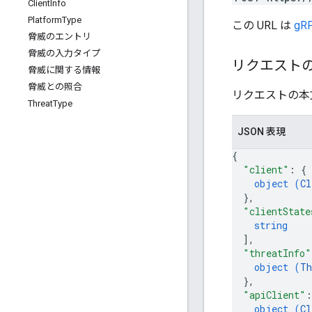
Client
Info
Platform
Type
この URL は
gRP
脅威のエントリ
脅威の入力タイプ
リクエスト
脅威に関する情報
脅威との照合
リクエストの本
Threat
Type
JSON 表現
{
"client"
: 
{
object (
Cl
}
,
"clientState
string
]
,
"threatInfo"
object (
Th
}
,
"apiClient"
:
object (
Cl