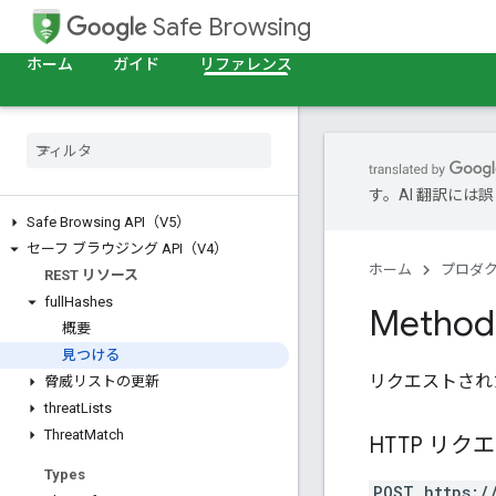
Safe Browsing
ホーム
ガイド
リファレンス
す。AI 翻訳に
Safe Browsing API（V5）
セーフ ブラウジング API（V4）
ホーム
プロダ
REST リソース
full
Hashes
Method:
概要
見つける
リクエストされ
脅威リストの更新
threat
Lists
Threat
Match
HTTP リク
Types
POST https:/