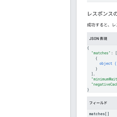
レスポンス
成功すると、レ
JSON 表現
{
"matches"
: 
{
object (
}
]
,
"minimumWait
"negativeCac
}
フィールド
matches[]