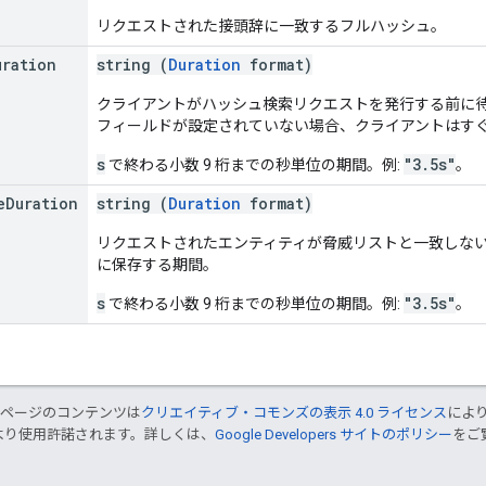
リクエストされた接頭辞に一致するフルハッシュ。
uration
string (
Duration
format)
クライアントがハッシュ検索リクエストを発行する前に
フィールドが設定されていない場合、クライアントはす
s
"3.5s"
で終わる小数 9 桁までの秒単位の期間。例:
。
e
Duration
string (
Duration
format)
リクエストされたエンティティが脅威リストと一致しな
に保存する期間。
s
"3.5s"
で終わる小数 9 桁までの秒単位の期間。例:
。
のページのコンテンツは
クリエイティブ・コモンズの表示 4.0 ライセンス
によ
より使用許諾されます。詳しくは、
Google Developers サイトのポリシー
をご覧