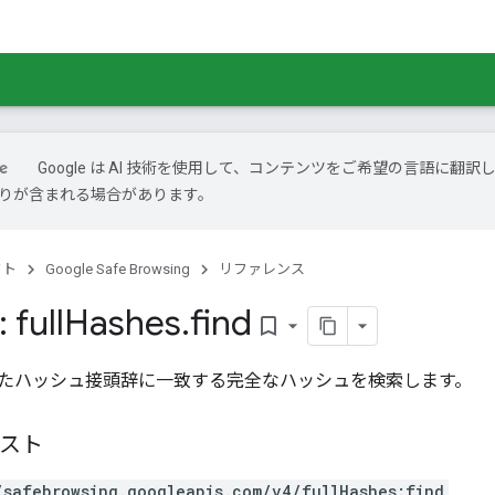
Google は AI 技術を使用して、コンテンツをご希望の言語に翻訳
は誤りが含まれる場合があります。
クト
Google Safe Browsing
リファレンス
 full
Hashes
.
find
bookmark_border
たハッシュ接頭辞に一致する完全なハッシュを検索します。
エスト
/safebrowsing.googleapis.com/v4/fullHashes:find