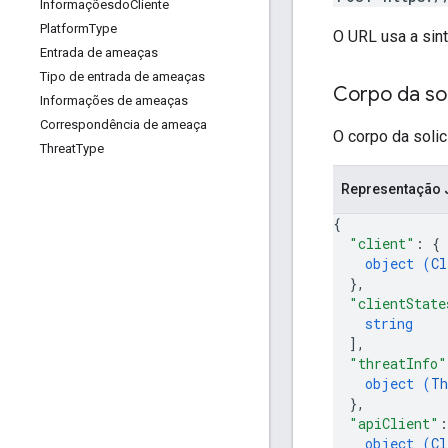
Informaçõesdo
Cliente
Platform
Type
O URL usa a sin
Entrada de ameaças
Tipo de entrada de ameaças
Corpo da sol
Informações de ameaças
Correspondência de ameaça
O corpo da soli
Threat
Type
Representação
{
"client"
: 
{
object (
Cl
}
,
"clientState
string
]
,
"threatInfo"
object (
Th
}
,
"apiClient"
:
object (
Cl