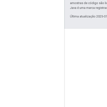
amostras de código são l
Java é uma marca registrad
Última atualização 2025-0
Connect
Blog de segurança on-line do Google
Fórum