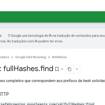
O Google usa tecnologia de IA na tradução de conteúdos para seu
ncia. As traduções com IA podem ter erros.
odutos
Google Safe Browsing
Referência
 full
Hashes
.
find
bookmark_border
hes completos que correspondem aos prefixos de hash solicita
HTTP
/safebrowsing.googleapis.com/v4/fullHashes:find