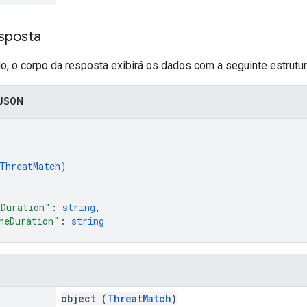
sposta
, o corpo da resposta exibirá os dados com a seguinte estrutur
 JSON
[
ThreatMatch
)
Duration"
: 
string
,
heDuration"
: 
string
object (
ThreatMatch
)