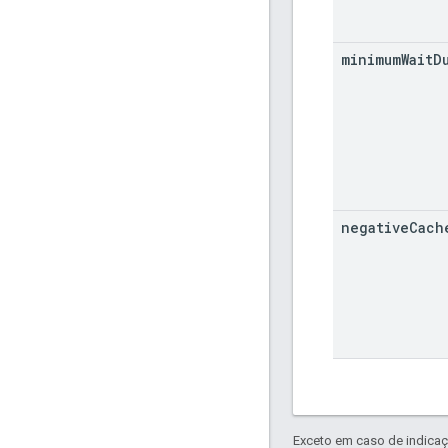
minimum
Wait
D
negative
Cach
Exceto em caso de indicaç