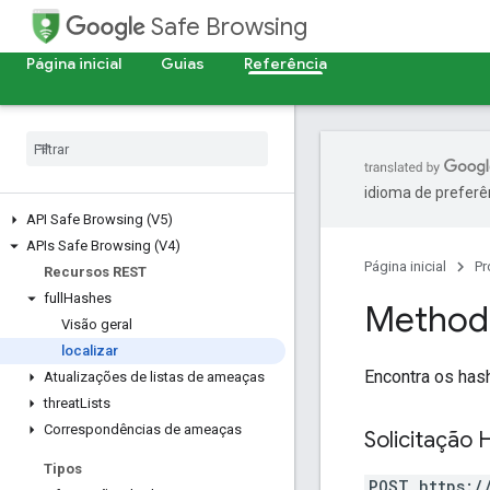
Safe Browsing
Página inicial
Guias
Referência
idioma de preferê
API Safe Browsing (V5)
APIs Safe Browsing (V4)
Página inicial
Pr
Recursos REST
full
Hashes
Method:
Visão geral
localizar
Encontra os has
Atualizações de listas de ameaças
threat
Lists
Correspondências de ameaças
Solicitação 
Tipos
POST https:/