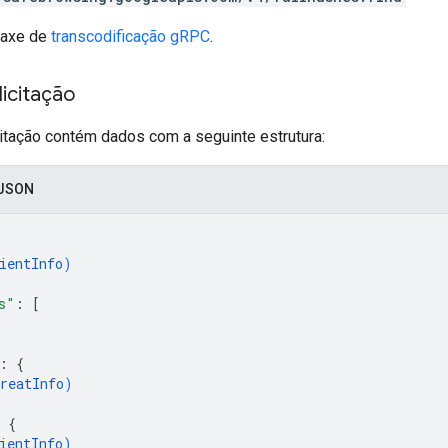
taxe de
transcodificação gRPC
.
icitação
citação contém dados com a seguinte estrutura:
 JSON
ientInfo
)
s"
: 
[
: 
{
reatInfo
)
 
{
ientInfo
)