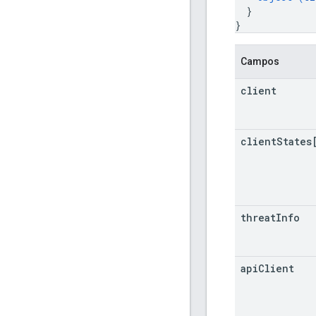
}
}
Campos
client
client
States
threat
Info
api
Client