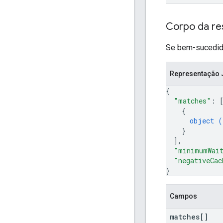
Corpo da re
Se bem-sucedido
Representação
{
"matches"
: 
{
object (
}
]
,
"minimumWait
"negativeCac
}
Campos
matches[]