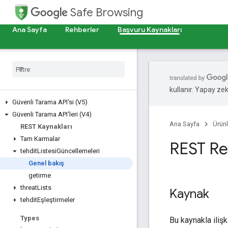
Safe Browsing
Ana Sayfa
Rehberler
Başvuru Kaynakları
kullanır. Yapay zeka
Güvenli Tarama API'si (V5)
Güvenli Tarama API'leri (V4)
Ana Sayfa
Ürünl
REST Kaynakları
Tam Karmalar
REST Re
tehdit
Listesi
Güncellemeleri
Genel bakış
getirme
threat
Lists
Kaynak
tehdit
Eşleştirmeler
Types
Bu kaynakla ilişki