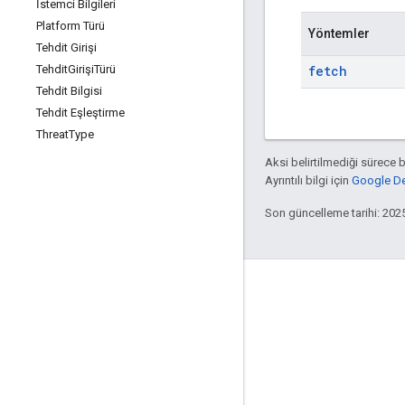
İstemci Bilgileri
Platform Türü
Yöntemler
Tehdit Girişi
fetch
Tehdit
Girişi
Türü
Tehdit Bilgisi
Tehdit Eşleştirme
Threat
Type
Aksi belirtilmediği sürece 
Ayrıntılı bilgi için
Google Dev
Son güncelleme tarihi: 202
Bağlan
Google Çevrimiçi Güvenlik Blogu
Forum