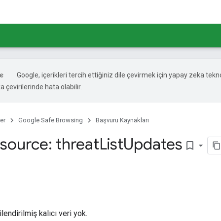
Google, içerikleri tercih ettiğiniz dile çevirmek için yapay zeka tekno
 çevirilerinde hata olabilir.
er
Google Safe Browsing
Başvuru Kaynakları
source: threat
List
Updates
bookmark_border
lendirilmiş kalıcı veri yok.