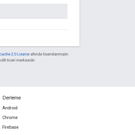
pache 2.0 Lisansı
altında lisanslanmıştır.
illi ticari markasıdır.
Derleme
Android
Chrome
Firebase