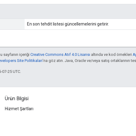
En son tehdit listesi güncellemelerini getirir.
bu sayfanın içeriği
Creative Commons Atıf 4.0 Lisansı
altında ve kod örnekleri
A
elopers Site Politikaları
'na göz atın. Java, Oracle ve/veya satış ortaklarının tesc
5-07-25 UTC.
Ürün Bilgisi
Hizmet Şartları