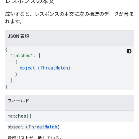
レスポンスの本文
成功すると、レスポンスの本文に次の構造のデータが含ま
れます。
JSON 表現
{
"matches"
: 
[
{
object (
ThreatMatch
)
}
]
}
フィールド
matches[]
object (
ThreatMatch
)
脅威リストが一致している。