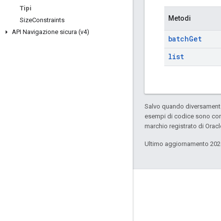
Tipi
Metodi
Size
Constraints
API Navigazione sicura (v4)
batch
Get
list
Salvo quando diversamente 
esempi di codice sono con
marchio registrato di Oracl
Ultimo aggiornamento 202
Connetti
Blog sulla sicurezza online di Google
Forum