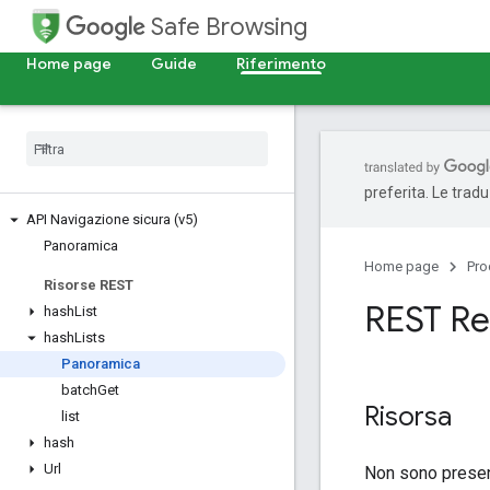
Safe Browsing
Home page
Guide
Riferimento
preferita. Le trad
API Navigazione sicura (v5)
Panoramica
Home page
Pro
Risorse REST
REST Re
hash
List
hash
Lists
Panoramica
batch
Get
Risorsa
list
hash
Url
Non sono present