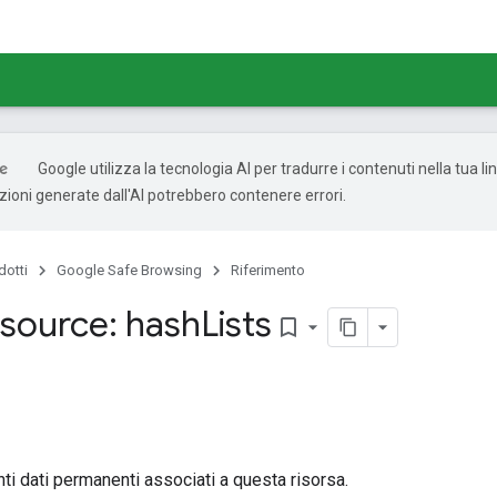
Google utilizza la tecnologia AI per tradurre i contenuti nella tua l
uzioni generate dall'AI potrebbero contenere errori.
dotti
Google Safe Browsing
Riferimento
source: hash
Lists
bookmark_border
i dati permanenti associati a questa risorsa.