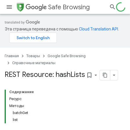
Safe Browsing
Эта страница переведена с помощью
Cloud Translation API
.
Главная
Товары
Google Safe Browsing
Справочные материалы
REST Resource: hash
Lists
bookmark_border
Содержание
Ресурс
Методы
batchGet
list