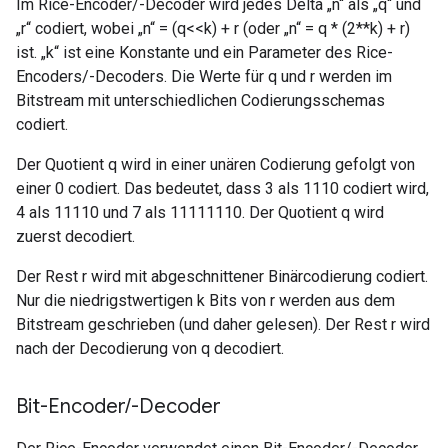
Im Rice-Encoder/-Decoder wird jedes Delta „n“ als „q“ und
„r“ codiert, wobei „n“ = (q<<k) + r (oder „n“ = q * (2**k) + r)
ist. „k“ ist eine Konstante und ein Parameter des Rice-
Encoders/-Decoders. Die Werte für q und r werden im
Bitstream mit unterschiedlichen Codierungsschemas
codiert.
Der Quotient q wird in einer unären Codierung gefolgt von
einer 0 codiert. Das bedeutet, dass 3 als 1110 codiert wird,
4 als 11110 und 7 als 11111110. Der Quotient q wird
zuerst decodiert.
Der Rest r wird mit abgeschnittener Binärcodierung codiert.
Nur die niedrigstwertigen k Bits von r werden aus dem
Bitstream geschrieben (und daher gelesen). Der Rest r wird
nach der Decodierung von q decodiert.
Bit-Encoder
/
-Decoder