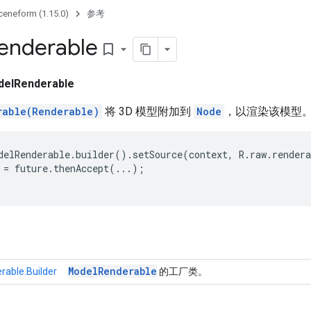
ceneform (1.15.0)
参考
enderable
bookmark_border
elRenderable
rable(Renderable)
将 3D 模型附加到
Node
，以渲染该模型
delRenderable.builder().setSource(context, R.raw.rendera
 = future.thenAccept(...);

Model
Renderable
able.Builder
的工厂类。