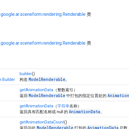
google.ar.sceneform.rendering.Renderable
类
google.ar.sceneform.rendering.Renderable
类
builder
()
ModelRenderable
.Builder
构造
。
getAnimationData
（整数索引）
ModelRenderable
Animatio
返回
中打包的指定位置处的
getAnimationData
（
字符串
名称）
AnimationData
返回具有匹配名称或 null 的
。
getAnimationDataCount
()
ModelRenderable
AnimationData
返回与此
打包的
总数