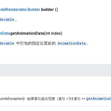
del
Renderable
.
Builder
builder
()
derable
。
n
Data
get
Animation
Data
(int index)
derable
中打包的指定位置处的
AnimationData
。
get
Animatio
BoundsException} - 如果索引超出范围（索引 < 0 || 索引 >=