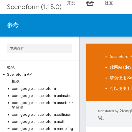
开发
参考
社区
Sceneform (1.15.0)
参考
Sceneform S
此网站 (
dev
概览
Sceneform API
请勿使用 Sc
概览
可以使用 1.
com
.
google
.
ar
.
sceneform
com
.
google
.
ar
.
sceneform
.
animation
com
.
google
.
ar
.
sceneform
.
assets 中
的资源
com
.
google
.
ar
.
sceneform
.
collision
误。
com
.
google
.
ar
.
sceneform
.
math
com
.
google
.
ar
.
sceneform
.
rendering