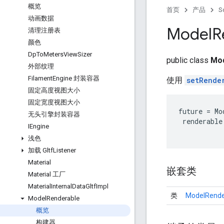
概览
首页
产品
S
动画数据
Model
R
清理注册表
颜色
Dp
To
Meters
View
Sizer
public class
Mod
外部纹理
Filament
Engine 封装容器
使用
setRende
固定高度视图大小
固定宽度视图大小
future = Mo
无头引擎封装容器
 renderable
IEngine
浅色
加载 Gltf
Listener
Material
嵌套类
Material 工厂
Material
Internal
Data
Gltf
Impl
类
ModelRender
Model
Renderable
概览
构建器