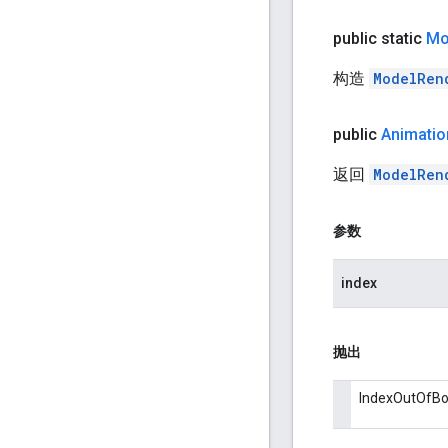
public static
Mo
构造
ModelRen
public
Animatio
返回
ModelRen
参数
index
抛出
IndexOutOf