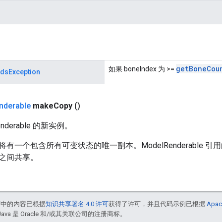
get
Bone
Cou
如果 boneIndex 为 >=
dsException
nderable
make
Copy
()
nderable 的新实例。
有一个包含所有可变状态的唯一副本。ModelRenderable
之间共享。
面中的内容已根据
知识共享署名 4.0 许可
获得了许可，并且代码示例已根据
Apac
Java 是 Oracle 和/或其关联公司的注册商标。