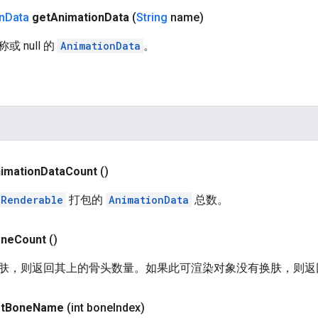
n
Data
get
Animation
Data
(
String
name)
 null 的
AnimationData
。
imation
Data
Count
()
lRenderable
打包的
AnimationData
总数。
one
Count
()
肤，则返回其上的骨头数量。如果此可渲染对象没有换肤，则返回
t
Bone
Name
(int bone
Index)