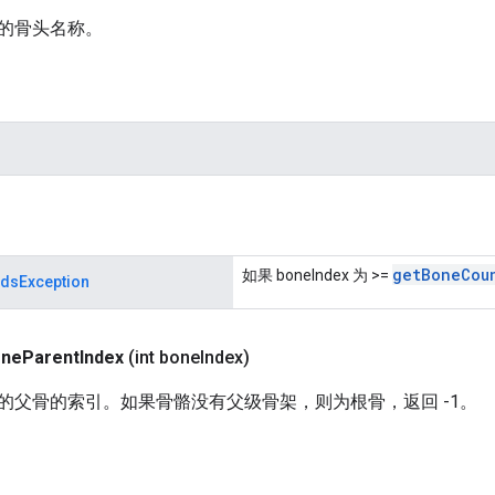
的骨头名称。
get
Bone
Cou
如果 boneIndex 为 >=
dsException
one
Parent
Index
(int bone
Index)
的父骨的索引。如果骨骼没有父级骨架，则为根骨，返回 -1。