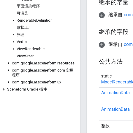
继承的常量
平面渲染程序
可渲染
继承自
com.
Renderable
Definition
形状工厂
继承的字段
纹理
Vertex
继承自
com.
View
Renderable
View
Sizer
公共方法
com
.
google
.
ar
.
sceneform
.
resources
com
.
google
.
ar
.
sceneform
.
com 实用
程序
static
ModelRenderable
com
.
google
.
ar
.
sceneform
.
ux
Sceneform Gradle 插件
AnimationData
AnimationData
整数