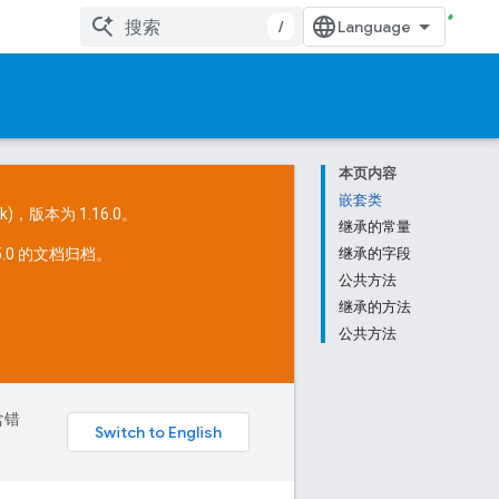
/
本页内容
嵌套类
k
)，版本为 1.16.0。
继承的常量
15.0 的文档归档。
继承的字段
公共方法
继承的方法
。
公共方法
含错