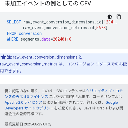
未加工イベントの例としての CFV
SELECT
raw_event_conversion_dimensions
.
id
[
1234
],
raw_event_conversion_metrics
.
id
[
5678
]
FROM
conversion
WHERE
segments
.
date
=
20240118
注:
raw_event_conversion_dimensions と
raw_event_conversion_metrics は、コンバージョン リソースでのみ使
用できます。
特に記載のない限り、このページのコンテンツは
クリエイティブ・コモ
ンズの表示 4.0 ライセンス
により使用許諾されます。コードサンプルは
Apache 2.0 ライセンス
により使用許諾されます。詳しくは、
Google
Developers サイトのポリシー
をご覧ください。Java は Oracle および関
連会社の登録商標です。
最終更新日 2025-08-29 UTC。