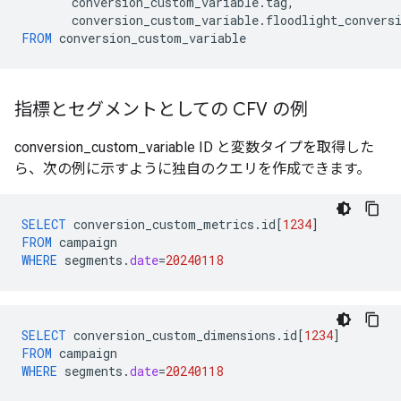
conversion_custom_variable
.
tag
,
conversion_custom_variable
.
floodlight_convers
FROM
conversion_custom_variable
指標とセグメントとしての CFV の例
conversion_custom_variable ID と変数タイプを取得した
ら、次の例に示すように独自のクエリを作成できます。
SELECT
conversion_custom_metrics
.
id
[
1234
]
FROM
campaign
WHERE
segments
.
date
=
20240118
SELECT
conversion_custom_dimensions
.
id
[
1234
]
FROM
campaign
WHERE
segments
.
date
=
20240118