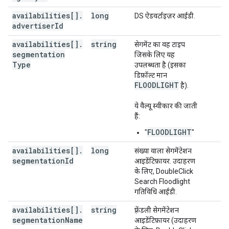
availabilities[]
.
long
DS ऐडवर्टाइज़र आईडी.
advertiser
Id
availabilities[]
.
string
सेगमेंट का वह टाइप
segmentation
जिसके लिए यह
Type
उपलब्धता है (इसका
डिफ़ॉल्ट मान
FLOODLIGHT
है).
ये वैल्यू स्वीकार की जाती
हैं:
FLOODLIGHT
"
"
availabilities[]
.
long
संख्या वाला सेगमेंटेशन
segmentation
Id
आइडेंटिफ़ायर. उदाहरण
के लिए, DoubleClick
Search Floodlight
गतिविधि आईडी.
availabilities[]
.
string
फ़्रेंडली सेगमेंटेशन
segmentation
Name
आइडेंटिफ़ायर (उदाहरण