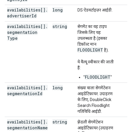
availabilities[]
.
long
DS ऐडवर्टाइज़र आईडी.
advertiser
Id
availabilities[]
.
string
सेगमेंट का वह टाइप
segmentation
जिसके लिए यह
Type
उपलब्धता है (इसका
डिफ़ॉल्ट मान
FLOODLIGHT
है).
ये वैल्यू स्वीकार की जाती
हैं:
FLOODLIGHT
"
"
availabilities[]
.
long
संख्या वाला सेगमेंटेशन
segmentation
Id
आइडेंटिफ़ायर. उदाहरण
के लिए, DoubleClick
Search Floodlight
गतिविधि आईडी.
availabilities[]
.
string
फ़्रेंडली सेगमेंटेशन
segmentation
Name
आइडेंटिफ़ायर (उदाहरण