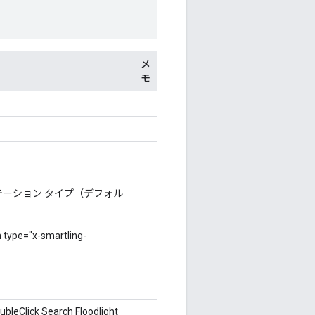
メ
モ
ーション タイプ（デフォル
="x-smartling-
ick Search Floodlight