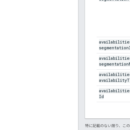
availabilitie
segmentation
availabilitie
segmentation
availabilitie
availability
T
availabilitie
Id
特に記載のない限り、こ