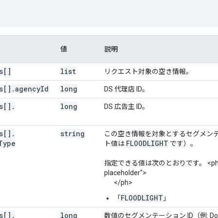
値
説明
s[]
list
リクエスト対象の空き情報。
s[]
.
agency
Id
long
DS 代理店 ID。
s[]
.
long
DS 広告主 ID。
s[]
.
string
この空き情報を対象とするセグメンテ
Type
FLOODLIGHT
ト値は
です）。
指定できる値は次のとおりです。 <ph type
placeholder">
</ph>
FLOODLIGHT
「
」
s[]
.
long
数値のセグメンテーション ID（例: DoubleCl