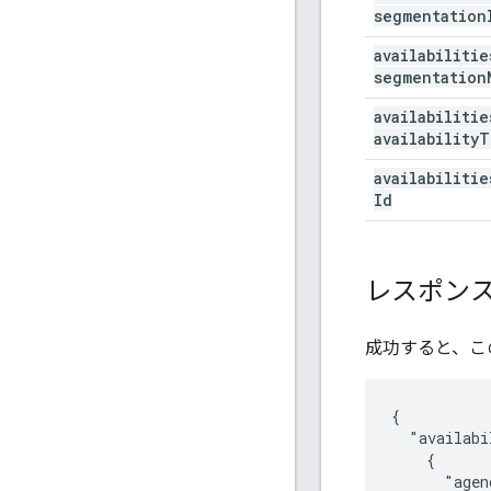
segmentation
availabilitie
segmentation
availabilitie
availability
T
availabilitie
Id
レスポン
成功すると、こ
{

  "availabi
    {

      "agen