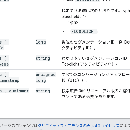
指定できる値は次のとおりです。 <ph type=
placeholder">
</ph>
FLOODLIGHT
「
」
s[]
.
long
数値のセグメンテーション ID（例: DoubleCli
Id
クティビティ ID）。
s[]
.
string
わかりやすいセグメンテーション ID（例: Do
Name
Floodlight アクティビティ名）。
s[]
.
unsigned
すべてのコンバージョンがアップロ
imestamp
long
秒（UTC））。
s[]
.
customer
string
検索広告 360 リニューアル版のお客様
ウントである必要があります。
のページのコンテンツは
クリエイティブ・コモンズの表示 4.0 ライセンス
によ