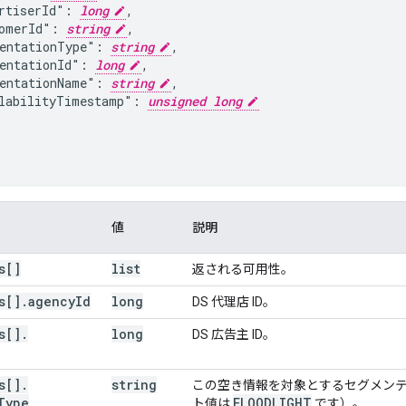
rtiserId": 
long
,

omerId": 
string
,

entationType": 
string
,

entationId": 
long
,

entationName": 
string
,

labilityTimestamp": 
unsigned long
値
説明
s[]
list
返される可用性。
s[]
.
agency
Id
long
DS 代理店 ID。
s[]
.
long
DS 広告主 ID。
s[]
.
string
この空き情報を対象とするセグメンテ
Type
FLOODLIGHT
ト値は
です）。