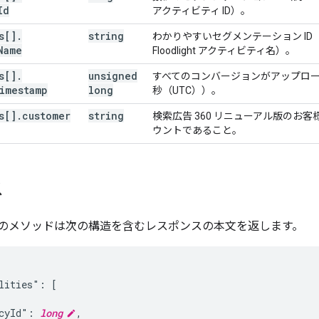
Id
アクティビティ ID）。
s[]
.
string
わかりやすいセグメンテーション ID（例: Do
Name
Floodlight アクティビティ名）。
s[]
.
unsigned
すべてのコンバージョンがアップロ
imestamp
long
秒（UTC））。
s[]
.
customer
string
検索広告 360 リニューアル版のお客
ウントであること。
ス
のメソッドは次の構造を含むレスポンスの本文を返します。
lities": [

cyId": 
long
,
