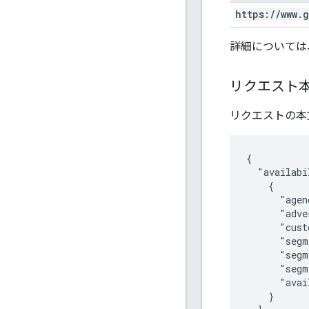
https:
/
/
www
.
g
詳細については
リクエスト
リクエストの本
{

  "availabi
    {

      "agen
      "adve
      "cust
      "segm
      "segm
      "segm
      "avai
    }
