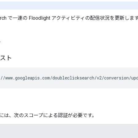
。
k Search で一連の Floodlight アクティビティの配信状況を更新し
ト
エスト
//www.googleapis.com/doubleclicksearch/v2/conversion/up
には、次のスコープによる認証が必要です。