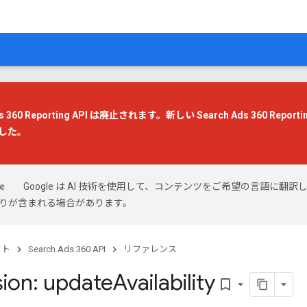
s 360 Reporting API は廃止されます。
新しい Search Ads 360 Reportin
した。
Google は AI 技術を使用して、コンテンツをご希望の言語に翻訳
は誤りが含まれる場合があります。
クト
Search Ads 360 API
リファレンス
ion: update
Availability
bookmark_border