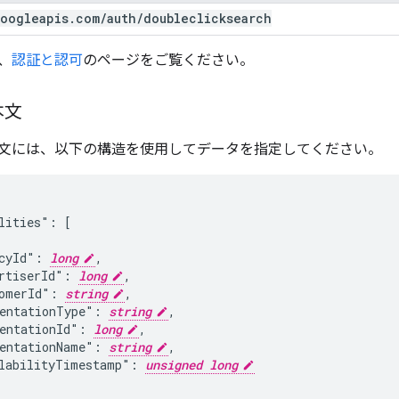
oogleapis
.
com
/
auth
/
doubleclicksearch
、
認証と認可
のページをご覧ください。
本文
文には、以下の構造を使用してデータを指定してください。
lities": [

cyId": 
long
,

rtiserId": 
long
,

omerId": 
string
,

entationType": 
string
,

entationId": 
long
,

entationName": 
string
,

labilityTimestamp": 
unsigned long