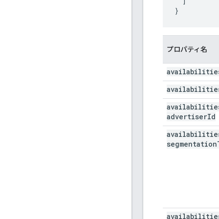
  ]

}
プロパティ名
availabilitie
availabilitie
availabilitie
advertiser
Id
availabilitie
segmentation
availabilitie