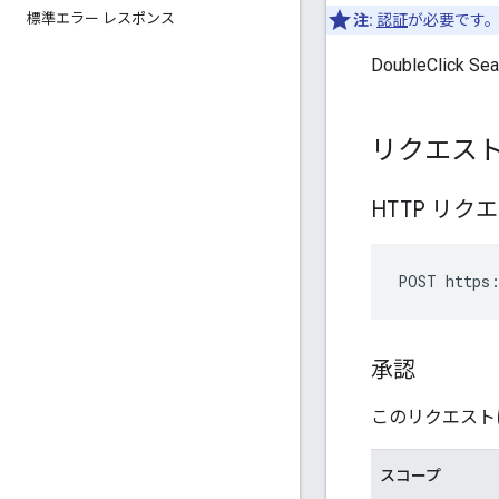
標準エラー レスポンス
注:
認証
が必要です
DoubleClic
リクエス
HTTP リク
POST https:
承認
このリクエスト
スコープ