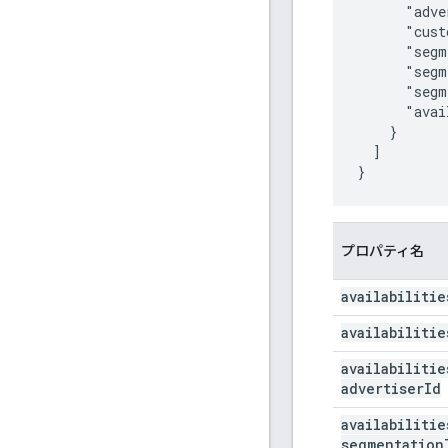
      "adve
      "cust
      "segm
      "segm
      "segm
      "avai
    }

  ]

}
プロパティ名
availabilitie
availabilitie
availabilitie
advertiser
Id
availabilitie
segmentation