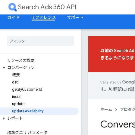
Search Ads 360 API
ガイド
リファレンス
サポート
以前の Search Ad
きるようになりま
リソースの概要
コンバージョン
概要
get
す。AI 翻訳に
get
By
Customer
Id
insert
update
ホーム
プロダ
update
Availability
レポート
Convers
標準クエリ パラメータ