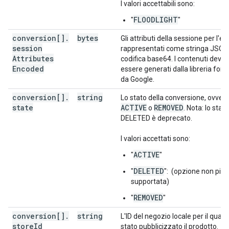
I valori accettabili sono:
FLOODLIGHT
"
"
conversion[]
.
bytes
Gli attributi della sessione per l'ev
session
rappresentati come stringa JSON
Attributes
codifica base64. I contenuti devo
Encoded
essere generati dalla libreria forn
da Google.
conversion[]
.
string
Lo stato della conversione, ovver
state
ACTIVE
REMOVED
o
. Nota: lo stato
DELETED è deprecato.
I valori accettati sono:
ACTIVE
"
"
DELETED
"
": (opzione non più
supportata)
REMOVED
"
"
conversion[]
.
string
L'ID del negozio locale per il quale
store
Id
stato pubblicizzato il prodotto.