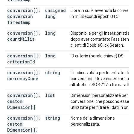
conversion[]
.
unsigned
L'ora in cui è avvenuta la conversi
conversion
long
in millisecondi epoch UTC.
Timestamp
conversion[]
.
long
Disponibile per gli inserzionisti sol
count
Millis
dopo aver contattato l'assistenza
clienti di DoubleClick Search.
conversion[]
.
long
ID criterio (parola chiave) DS.
criterion
Id
conversion[]
.
string
Il codice valuta per le entrate dell
currency
Code
conversione. Deve essere nel fo
alfabetico ISO 4217 a tre caratteri
conversion[]
.
list
Dimensioni personalizzate per la
custom
conversione, che possono essere
Dimension[]
utilizzate per filtrare i dati in un re
conversion[]
.
string
Nome della dimensione
custom
personalizzata.
Dimension[]
.