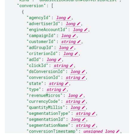
"conversion"
:
[
"agencyId"
:
long
,
"advertiserId"
:
long
,
"engineAccountId"
:
long
,
"campaignId"
:
long
,
"customerId"
:
string
,
"adGroupId"
:
long
,
"criterionId"
:
long
,
"adId"
:
long
,
"clickId"
:
string
,
"dsConversionId"
:
long
,
"conversionId"
:
string
,
"state"
:
string
,
"type"
:
string
,
"revenueMicros"
:
long
,
"currencyCode"
:
string
,
"quantityMillis"
:
long
,
"segmentationType"
:
string
,
"segmentationId"
:
long
,
"segmentationName"
:
string
,
"conversionTimestamp"
:
unsigned long
,