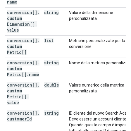
name
conversion[]
.
string
Valore della dimensione
custom
personalizzata.
Dimension[]
.
value
conversion[]
.
list
Metriche personalizzate per la
custom
conversione.
Metric[]
conversion[]
.
string
Nome della metrica personalizzat
custom
Metric[]
.
name
conversion[]
.
double
Valore numerico della metrica
custom
personalizzata.
Metric[]
.
value
conversion[]
.
string
ID cliente del nuovo Search Ads 3
customer
Id
Deve essere un account cliente.
Quando questo campo è impostat
tutti gli altri campi ID devono esse