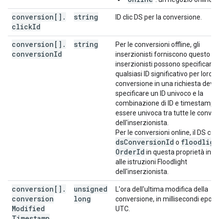
conversion[]
.
string
ID clic DS per la conversione.
click
Id
conversion[]
.
string
Per le conversioni offline, gli
conversion
Id
inserzionisti forniscono questo ID. 
inserzionisti possono specificare
qualsiasi ID significativo per loro. 
conversione in una richiesta deve
specificare un ID univoco e la
combinazione di ID e timestamp 
essere univoca tra tutte le conver
dell'inserzionista.
Per le conversioni online, il DS cop
ds
Conversion
Id
floodligh
o
Order
Id
in questa proprietà in b
alle istruzioni Floodlight
dell'inserzionista.
conversion[]
.
unsigned
L'ora dell'ultima modifica della
conversion
long
conversione, in millisecondi epoc
Modified
UTC.
Timestamp