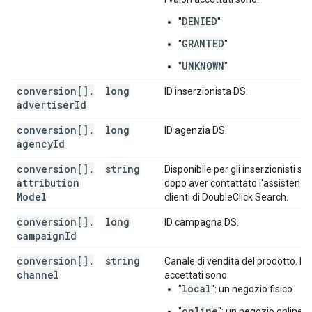
"storeId"
:
string
,
"deviceType"
:
string
,
DENIED
"
"
"adUserDataConsent"
:
string
,
"sessionAttributesEncoded"
GRANTED
:
bytes
"
"
UNKNOWN
"
"
]
}
conversion[]
.
long
ID inserzionista DS.
advertiser
Id
conversion[]
.
long
ID agenzia DS.
agency
Id
conversion[]
.
string
Disponibile per gli inserzionisti sol
attribution
dopo aver contattato l'assistenza
Model
clienti di DoubleClick Search.
conversion[]
.
long
ID campagna DS.
campaign
Id
conversion[]
.
string
Canale di vendita del prodotto. I va
channel
accettati sono:
local
"
": un negozio fisico
online
"
": un negozio online