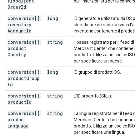
floodlight
dall'inserzionista per la conversio
Order
Id
conversion[]
.
long
ID generato e utilizzato da DS per
inventory
identificare in modo univoco l'ac
Account
Id
inventario contenente il prodotto.
conversion[]
.
string
Il paese registrato per il feed di
product
Merchant Center che contiene il
Country
prodotto. Utilizza un codice ISO 
per specificare un paese.
conversion[]
.
long
ID gruppo di prodotti DS.
product
Group
Id
conversion[]
.
string
L'ID prodotto (SKU).
product
Id
conversion[]
.
string
La lingua registrata per il feed di
product
Merchant Center che contiene il
Language
prodotto. Utilizza un codice ISO 6
per specificare una lingua.