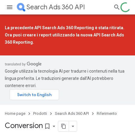
Search Ads 360 API
La precedente API Search Ads 360 Reporting è stata ritirata.
Ora puoi creare i report utilizzando la
nuova API Search Ads
360 Reporting
.
Google utilizza la tecnologia AI per tradurre i contenuti nella tua
lingua preferita. Le traduzioni generate dall'AI potrebbero
contenere errori.
Home page
Prodotti
Search Ads 360 API
Riferimento
Conversion
bookmark_border