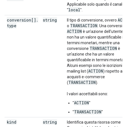
Applicabile solo quando il canale 
local
"
".
conversion[]
.
string
ACT
Il tipo di conversione, ovvero
type
TRANSACTION
o
. Una conversio
ACTION
è un'azione dell'utente c
non ha un valore quantificabile in
termini monetari, mentre una
TRANSACTION
conversione
è
un'azione che ha un valore
quantificabile in termini monetari.
Alcuni esempi sono le iscrizioni al
ACTION
mailing list (
) rispetto agli
acquisti e-commerce
TRANSACTION
(
).
I valori accettabili sono:
ACTION
"
"
TRANSACTION
"
"
kind
string
Identifica questa risorsa come