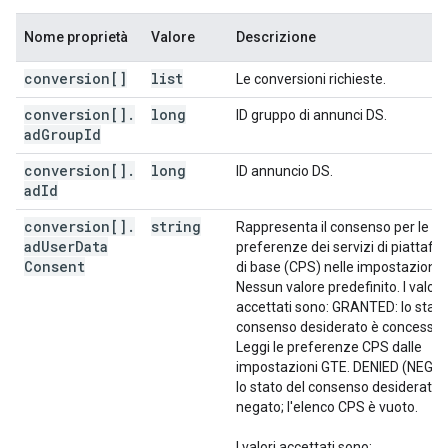
"conversionModifiedTimestamp"
:
unsigned long
"floodlightOrderId"
:
string
,
Nome proprietà
Valore
Descrizione
"customMetric"
:
[
conversion[]
list
Le conversioni richieste.
"name"
:
string
,
"value"
:
double
conversion[]
.
long
ID gruppo di annunci DS.
ad
Group
Id
],
conversion[]
"customDimension"
.
long
:
[
ID annuncio DS.
ad
Id
"name"
:
string
,
conversion[]
.
string
Rappresenta il consenso per le
"value"
:
string
ad
User
Data
preferenze dei servizi di piattaf
Consent
di base (CPS) nelle impostazioni.
],
Nessun valore predefinito. I valori
"countMillis"
:
long
,
accettati sono: GRANTED: lo stato
"attributionModel"
:
string
,
consenso desiderato è concesso.
"productGroupId"
:
long
,
Leggi le preferenze CPS dalle
"inventoryAccountId"
:
long
,
impostazioni GTE. DENIED (NEGA
"productId"
:
string
,
lo stato del consenso desiderato 
"productCountry"
:
string
,
negato; l'elenco CPS è vuoto.
"productLanguage"
:
string
,
"channel"
:
string
,
I valori accettati sono: