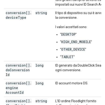
impostati sui nuovi ID Search Ads
conversion[]
.
string
Il tipo di dispositivo su cui è avven
device
Type
la conversione.
I valori accettati sono:
DESKTOP
"
"
HIGH_END_MOBILE
"
"
OTHER_DEVICE
"
"
TABLET
"
"
conversion[]
.
long
ID generato da DoubleClick Searc
ds
Conversion
ogni conversione.
Id
conversion[]
.
long
ID account motore DS.
engine
Account
Id
conversion[]
.
string
L'ID ordine Floodlight fornito