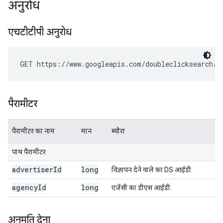
अनुरोध
एचटीटीपी अनुरोध
GET https://www.googleapis.com/doubleclicksearch/v
पैरामीटर
पैरामीटर का नाम
मान
ब्यौरा
पाथ पैरामीटर
advertiser
Id
long
विज्ञापन देने वाले का DS आईडी.
agency
Id
long
एजेंसी का डीएस आईडी.
अनुमति देना