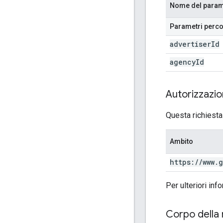
Nome del param
Parametri perc
advertiser
Id
agency
Id
Autorizzazi
Questa richiesta
Ambito
https:
/
/
www
.
g
Per ulteriori inf
Corpo della 