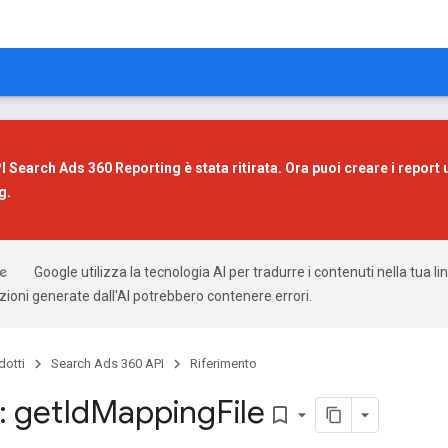
 Search Ads 360 Reporting è stata ritirata. Ora puoi creare i report 
g
.
Google utilizza la tecnologia AI per tradurre i contenuti nella tua l
uzioni generate dall'AI potrebbero contenere errori.
dotti
Search Ads 360 API
Riferimento
: get
Id
Mapping
File
bookmark_border