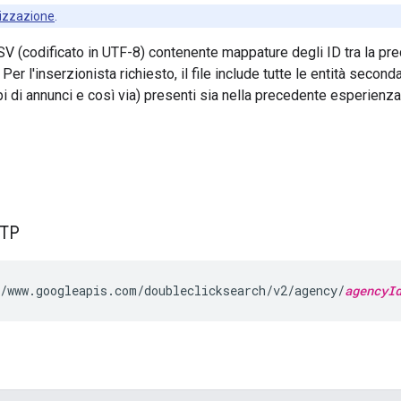
izzazione
.
CSV (codificato in UTF-8) contenente mappature degli ID tra la p
er l'inserzionista richiesto, il file include tutte le entità secon
 di annunci e così via) presenti sia nella precedente esperienz
TTP
/www.googleapis.com/doubleclicksearch/v2/agency/
agencyI