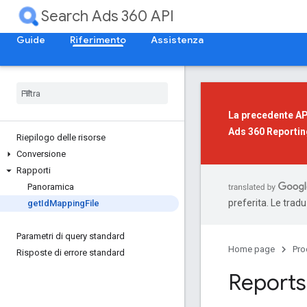
Search Ads 360 API
Guide
Riferimento
Assistenza
La precedente API
Ads 360 Reportin
Riepilogo delle risorse
Conversione
Rapporti
Panoramica
preferita. Le trad
get
Id
Mapping
File
Parametri di query standard
Home page
Pro
Risposte di errore standard
Reports