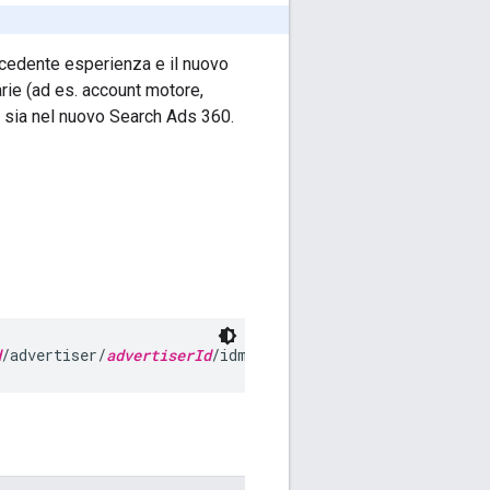
recedente esperienza e il nuovo
darie (ad es. account motore,
a sia nel nuovo Search Ads 360.
d
/advertiser/
advertiserId
/idmapping