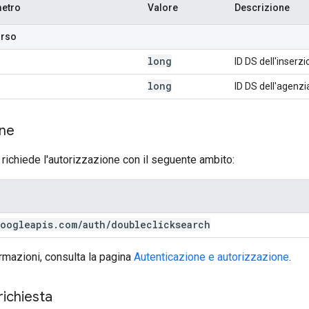
etro
Valore
Descrizione
orso
long
ID DS dell'inserzi
long
ID DS dell'agenzi
one
 richiede l'autorizzazione con il seguente ambito:
oogleapis
.
com
/
auth
/
doubleclicksearch
ormazioni, consulta la pagina
Autenticazione e autorizzazione
.
richiesta