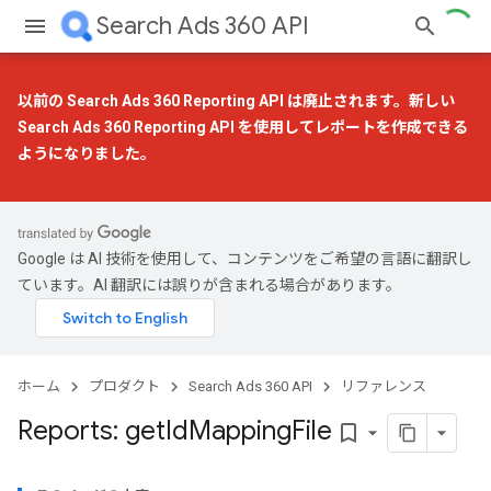
Search Ads 360 API
以前の Search Ads 360 Reporting API は廃止されます。
新しい
Search Ads 360 Reporting API
を使用してレポートを作成できる
ようになりました。
Google は AI 技術を使用して、コンテンツをご希望の言語に翻訳し
ています。AI 翻訳には誤りが含まれる場合があります。
ホーム
プロダクト
Search Ads 360 API
リファレンス
Reports: get
Id
Mapping
File
bookmark_border