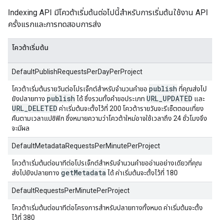
Indexing API มีโควต้าเริ่มต้นต่อไปนี้สำหรับการเริ่มต้นใช้งาน API
ครั้งแรกและการทดสอบการส่ง
โควต้าเริ่มต้น
DefaultPublishRequestsPerDayPerProject
publish
โควต้าเริ่มต้นรายวันต่อโปรเจ็กต์สำหรับจำนวนคำขอ
ที่คุณส่งไป
publish
URL
_
UPDATED
ยังปลายทาง
ได้ ซึ่งรวมทั้งคำขอประเภท
และ
URL
_
DELETED
ค่าเริ่มต้นจะตั้งไว้ที่ 200 โควต้ารายวันจะรีเซ็ตตอนเที่ยง
คืนตามเวลาแปซิฟิก ซึ่งหมายความว่าโควต้าใหม่อาจใช้เวลาถึง 24 ชั่วโมงจึง
จะมีผล
DefaultMetadataRequestsPerMinutePerProject
โควต้าเริ่มต้นต่อนาทีต่อโปรเจ็กต์สำหรับจำนวนคำขออ่านอย่างเดียวที่คุณ
get
Metadata
ส่งไปยังปลายทาง
ได้ ค่าเริ่มต้นจะตั้งไว้ที่ 180
DefaultRequestsPerMinutePerProject
โควต้าเริ่มต้นต่อนาทีต่อโครงการสำหรับปลายทางทั้งหมด ค่าเริ่มต้นจะตั้ง
ไว้ที่ 380