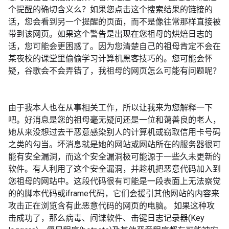
个提醒的确切含义么？如果您点击这个搜索结果的链接的
话，您会看到另一个提醒的页面，而不是像往常那样直接被
带到该网页。如果这个警告是出现在您祖母的烘焙日志的
话，您可能会更困惑了。因为您清楚自己的祖母肯定不会在
某夜校的课堂里偷偷学习计算机黑客技巧的。您可能会怀
疑，谷歌会不会弄错了，我祖母的网页怎么可能有问题呢？
由于我本人也在从事相关工作，所以让我来为您解释一下
吧。好消息是您的祖母毫无疑问还是一位和蔼善良的老人，
她从来没想过去干恶意感染别人的计算机或窃取信用卡号码
之类的勾当。坏消息就是她的网站或网站所在的服务器很可
能有安全漏洞，而这个安全漏洞极可能源于一些久未更新的
软件。有人利用了这个安全漏洞，并趁机把恶意代码加入到
您祖母的网站中。这段代码很有可能是一段表面上无法察觉
的的脚本代码或iframe代码，它们会援引其他网站的内容来
攻击正在浏览含有此恶意代码的网页的电脑。 如果这种攻
击成功了，那么病毒、间谍软件、击键日志记录器(Key