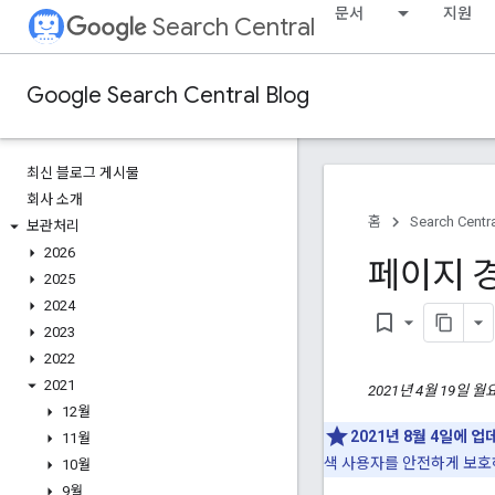
문서
지원
Search Central
Google Search Central Blog
최신 블로그 게시물
회사 소개
홈
Search Centr
보관처리
2026
페이지 
2025
2024
bookmark_border
2023
2022
2021
2021년 4월 19일 월
12월
2021년 8월 4일에 
11월
색 사용자를 안전하게 보호하
10월
9월