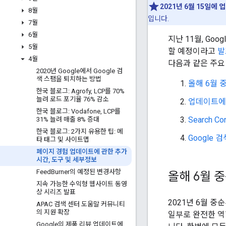
2021년 6월 15일에
8월
입니다.
7월
6월
지난 11월, Go
5월
할 예정이라고
발
4월
다음과 같은 주요
2020년 Google에서 Google 검
색 스팸을 퇴치하는 방법
올해 6월 
한국 블로그: Agrofy
,
LCP를 70%
늘려 로드 포기율 76% 감소
업데이트에
한국 블로그: Vodafone
,
LCP를
Search 
31% 늘려 매출 8% 증대
한국 블로그: 2가지 유용한 팁: 메
Google
타 태그 및 사이트맵
페이지 경험 업데이트에 관한 추가
시간
,
도구 및 세부정보
Feed
Burner의 예정된 변경사항
올해 6월 
지속 가능한 수익형 웹사이트 동영
상 시리즈 발표
2021년 6월 
APAC 검색 센터 도움말 커뮤니티
의 지원 확장
일부로 완전한 역
Google의 제품 리뷰 업데이트에