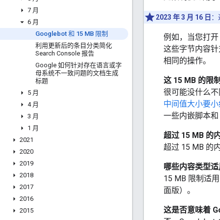
7 月
2023 年 3 月 16 日
：
6 月
Googlebot 和 15 MB 限制
例如，当您打
利用更新后的条目分类简化
这些字节内容针对外
Search Console 报告
相同的操作。
Google 如何针对存在语言或字
母系统不一致问题的文档生成
这 15 MB 
标题
很可能没什么不
5 月
中间值大小要小约
4 月
一些内嵌脚本和 
3 月
1 月
超过 15 MB 
2021
超过 15 MB 
2020
2019
哪些内容类型适用
2018
15 MB 限制适用
2017
面版）。
2016
这是否意味着 G
2015