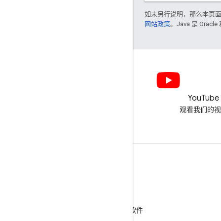
如未另行说明，那么本页
网站政策
。Java 是 Or
LinkedIn
YouTube
在 LinkedIn 上加入我们
观看我们的视
获取支持
转到帮助论坛
向“咨询交流时间”活动提交问题
举报垃圾内容、钓鱼式攻击内容或恶意软件