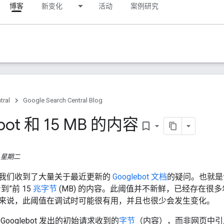
博客
新变化
活动
案例研究
tral
Google Search Central Blog
bot 和 15 MB 的内容
bookmark_border
日，星期二
我们收到了大量关于最近更新的
Googlebot 文档
的疑问。也就是说
到”前 15
兆字节
(MB) 的内容。此阈值并不新鲜，已经存在很
来说，此阈值在调试时可能很有用，并且也很少会发生变化。
ooglebot 发出的初始请求收到的
字节
（内容），而非网页中引