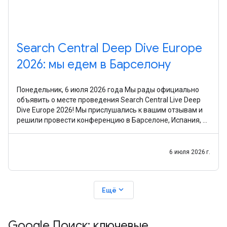
Search Central Deep Dive Europe
2026: мы едем в Барселону
Понедельник, 6 июля 2026 года Мы рады официально
объявить о месте проведения Search Central Live Deep
Dive Europe 2026! Мы прислушались к вашим отзывам и
решили провести конференцию в Барселоне, Испания, с
30 сентября по 2 октября 2026 г.. После
6 июля 2026 г.
expand_more
Ещё
Google Поиск: ключевые