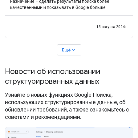
назначение – сделать результаты поиска более
качественными и показывать в Google больше
материалов, которые будут полезны вам а не
ориентированы
15 августа 2024 г.
expand_more
Ещё
Новости об использовании
структурированных данных
Узнайте о новых функциях Google Поиска,
использующих структурированные данные, об
обновлении требований, а также ознакомьтесь с
советами и рекомендациями.