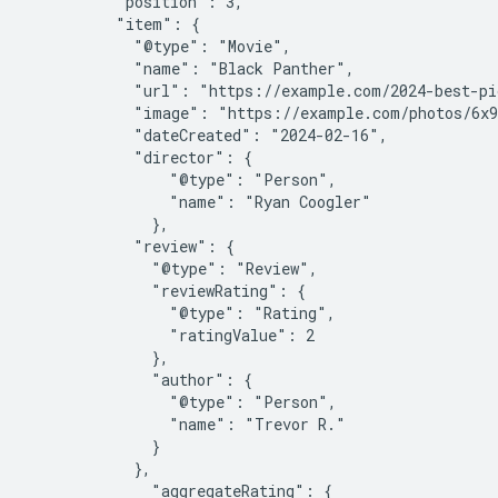
          "position": 3,

          "item": {

            "@type": "Movie",

            "name": "Black Panther",

            "url": "https://example.com/2024-best-pi
            "image": "https://example.com/photos/6x9
            "dateCreated": "2024-02-16",

            "director": {

                "@type": "Person",

                "name": "Ryan Coogler"

              },

            "review": {

              "@type": "Review",

              "reviewRating": {

                "@type": "Rating",

                "ratingValue": 2

              },

              "author": {

                "@type": "Person",

                "name": "Trevor R."

              }

            },

              "aggregateRating": {
