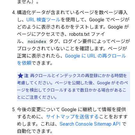
ません）。
構造化データが含まれているページを数ページ導入
し、
URL 検査ツール
を使用して、Google でページが
どのように表示されるかをテストします。Google が
ページにアクセスでき、robots.txt ファイ
ル、
noindex
タグ、ログイン要件によってページが
ブロックされていないことを確認します。ページが
正常に表示されたら、
Google に URL の再クロール
を依頼
できます。
注
: 再クロールとインデックスの再登録にかかる時間を
考慮してください。ページを公開した後、Google がそのペ
ージを検出してクロールするまで数日かかる場合があるこ
とにご注意ください。
今後の変更について Google に継続して情報を提供
するために、
サイトマップを送信する
ことをおすす
めします。これは、
Search Console Sitemap API
で
自動化できます。