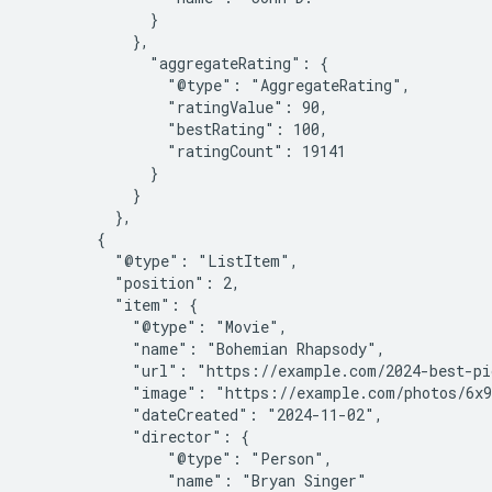
              }

            },

              "aggregateRating": {

                "@type": "AggregateRating",

                "ratingValue": 90,

                "bestRating": 100,

                "ratingCount": 19141

              }

            }

          },

        {

          "@type": "ListItem",

          "position": 2,

          "item": {

            "@type": "Movie",

            "name": "Bohemian Rhapsody",

            "url": "https://example.com/2024-best-pi
            "image": "https://example.com/photos/6x9
            "dateCreated": "2024-11-02",

            "director": {

                "@type": "Person",

                "name": "Bryan Singer"
