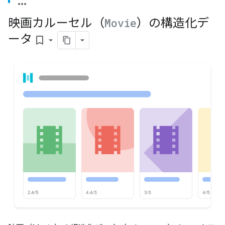
映画カルーセル（
Movie
）の構造化デ
ータ
bookmark_border