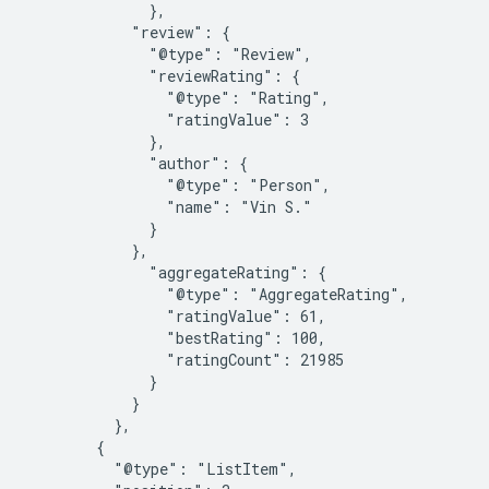
              },

            "review": {

              "@type": "Review",

              "reviewRating": {

                "@type": "Rating",

                "ratingValue": 3

              },

              "author": {

                "@type": "Person",

                "name": "Vin S."

              }

            },

              "aggregateRating": {

                "@type": "AggregateRating",

                "ratingValue": 61,

                "bestRating": 100,

                "ratingCount": 21985

              }

            }

          },

        {

          "@type": "ListItem",
