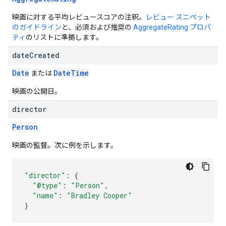
映画に対する平均レビュースコアの注釈。
レビュー スニペット
のガイドライン
と、必須および推奨の
AggregateRating プロパ
ティ
のリストに準拠します。
date
Created
Date
Date
Time
または
映画の公開日。
director
Person
映画の監督。次に例を示します。
"director"
:
{
"@type"
:
"Person"
,
"name"
:
"Bradley Cooper"
}