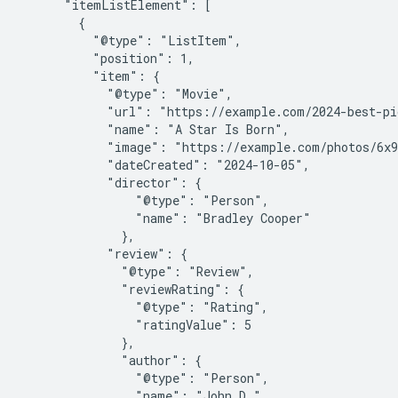
      "itemListElement": [

        {

          "@type": "ListItem",

          "position": 1,

          "item": {

            "@type": "Movie",

            "url": "https://example.com/2024-best-pi
            "name": "A Star Is Born",

            "image": "https://example.com/photos/6x9
            "dateCreated": "2024-10-05",

            "director": {

                "@type": "Person",

                "name": "Bradley Cooper"

              },

            "review": {

              "@type": "Review",

              "reviewRating": {

                "@type": "Rating",

                "ratingValue": 5

              },

              "author": {

                "@type": "Person",

                "name": "John D."
