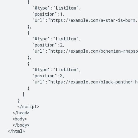
        {

          "@type":"ListItem",

          "position":1,

          "url":"https://example.com/a-star-is-born.
        },

        {

          "@type":"ListItem",

          "position":2,

          "url":"https://example.com/bohemian-rhapso
        },

        {

          "@type":"ListItem",

          "position":3,

          "url":"https://example.com/black-panther.h
        }

      ]

    }

    </script>

  </head>

  <body>

  </body>

</html>