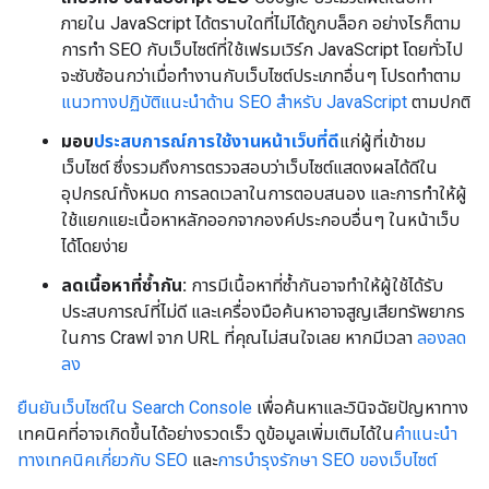
ภายใน JavaScript ได้ตราบใดที่ไม่ได้ถูกบล็อก อย่างไรก็ตาม
การทํา SEO กับเว็บไซต์ที่ใช้เฟรมเวิร์ก JavaScript โดยทั่วไป
จะซับซ้อนกว่าเมื่อทํางานกับเว็บไซต์ประเภทอื่นๆ โปรดทำตาม
แนวทางปฏิบัติแนะนำด้าน SEO สำหรับ JavaScript
ตามปกติ
มอบ
ประสบการณ์การใช้งานหน้าเว็บที่ดี
แก่ผู้ที่เข้าชม
เว็บไซต์ ซึ่งรวมถึงการตรวจสอบว่าเว็บไซต์แสดงผลได้ดีใน
อุปกรณ์ทั้งหมด การลดเวลาในการตอบสนอง และการทำให้ผู้
ใช้แยกแยะเนื้อหาหลักออกจากองค์ประกอบอื่นๆ ในหน้าเว็บ
ได้โดยง่าย
ลดเนื้อหาที่ซ้ำกัน:
การมีเนื้อหาที่ซ้ำกันอาจทำให้ผู้ใช้ได้รับ
ประสบการณ์ที่ไม่ดี และเครื่องมือค้นหาอาจสูญเสียทรัพยากร
ในการ Crawl จาก URL ที่คุณไม่สนใจเลย หากมีเวลา
ลองลด
ลง
ยืนยันเว็บไซต์ใน Search Console
เพื่อค้นหาและวินิจฉัยปัญหาทาง
เทคนิคที่อาจเกิดขึ้นได้อย่างรวดเร็ว ดูข้อมูลเพิ่มเติมได้ใน
คำแนะนำ
ทางเทคนิคเกี่ยวกับ SEO
และ
การบำรุงรักษา SEO ของเว็บไซต์