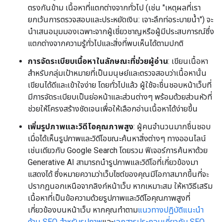
ตรงกันข้าม เนื้อหาที่แตกต่างจากทั่วไป (เช่น "เหตุผลที่เรา
ยกเว้นการตรวจสอบและประหยัดเงิน: เจาะลึกท่อระบายน้ำ") จะ
นำเสนอมุมมองเฉพาะจากผู้เชี่ยวชาญหรือผู้มีประสบการณ์ซึ่ง
แตกต่างจากความรู้ทั่วไปและสิ่งที่พบเห็นได้ตามปกติ
การจัดระเบียบเนื้อหาในลักษณะที่ช่วยผู้อ่าน
: เขียนเนื้อหา
สำหรับกลุ่มเป้าหมายที่เป็นมนุษย์และตรวจสอบว่าเนื้อหานั้น
เขียนได้ดีและเข้าใจง่าย โดยทั่วไปแล้ว ผู้ใช้จะชื่นชอบหน้าเว็บที่
มีการจัดระเบียบเป็นย่อหน้าและส่วนต่างๆ พร้อมด้วยส่วนหัวที่
ช่วยให้โครงสร้างชัดเจนเพื่อให้เลือกอ่านเนื้อหาได้ง่ายขึ้น
เพิ่มรูปภาพและวิดีโอคุณภาพสูง
: ผู้คนจำนวนมากชื่นชอบ
เมื่อได้เห็นรูปภาพและวิดีโอขณะค้นหาสิ่งต่างๆ ทางออนไลน์
เช่นเดียวกับ Google Search โดยรวม ฟีเจอร์การค้นหาด้วย
Generative AI สามารถนำรูปภาพและวิดีโอที่เกี่ยวข้องมา
แสดงได้ ซึ่งหมายความว่าเว็บไซต์ของคุณมีโอกาสมากขึ้นที่จะ
ปรากฏนอกเหนือจากลิงก์หน้าเว็บ หากเหมาะสม ให้หาวิธีเสริม
เนื้อหาที่เป็นข้อความด้วยรูปภาพและวิดีโอคุณภาพสูงที่
เกี่ยวข้องบนหน้าเว็บ หากคุณทำตาม
แนวทางปฏิบัติแนะนำ
ด้าน SEO สำหรับรูปภาพ
และ
เอกสารประกอบเกี่ยวกับ SEO