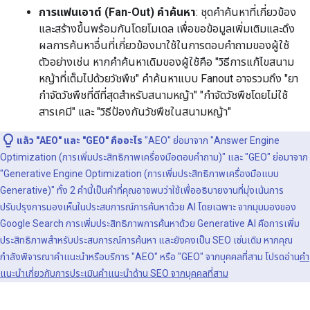
การแฟนเอาต์ (Fan-Out) คำค้นหา
: ชุดคำค้นหาที่เกี่ยวข้อง
และสร้างขึ้นพร้อมกันโดยโมเดล เพื่อขอข้อมูลเพิ่มเติมและดึง
ผลการค้นหาอื่นที่เกี่ยวข้องมาใช้ในการตอบคำถามของผู้ใช้
ตัวอย่างเช่น หากคำค้นหาเดิมของผู้ใช้คือ "วิธีการแก้ไขสนาม
หญ้าที่เต็มไปด้วยวัชพืช" คำค้นหาแบบ Fanout อาจรวมถึง "ยา
กำจัดวัชพืชที่ดีที่สุดสำหรับสนามหญ้า" "กำจัดวัชพืชโดยไม่ใช้
สารเคมี" และ "วิธีป้องกันวัชพืชในสนามหญ้า"
แล้ว "AEO" และ "GEO" คืออะไร
"AEO" ย่อมาจาก "Answer Engine
Optimization (การเพิ่มประสิทธิภาพเครื่องมือตอบคำถาม)" และ "GEO" ย่อมาจาก
"Generative Engine Optimization (การเพิ่มประสิทธิภาพเครื่องมือแบบ
Generative)" ทั้ง 2 คำนี้เป็นคำที่คุณอาจพบว่าใช้เพื่ออธิบายงานที่มุ่งเน้นการ
ปรับปรุงการมองเห็นในประสบการณ์การค้นหาด้วย AI โดยเฉพาะ จากมุมมองของ
Google Search การเพิ่มประสิทธิภาพการค้นหาด้วย Generative AI คือการเพิ่ม
ประสิทธิภาพสำหรับประสบการณ์การค้นหา และยังคงเป็น SEO เช่นเดิม หากคุณ
กำลังพิจารณาคำแนะนำหรือบริการ "AEO" หรือ "GEO" จากบุคคลที่สาม โปรดอ่าน
คำ
แนะนำเกี่ยวกับการประเมินคำแนะนำด้าน SEO จากบุคคลที่สาม