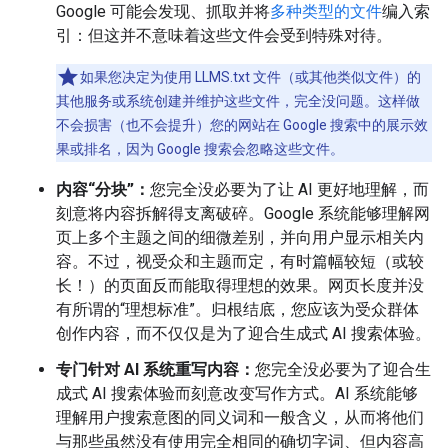
Google 可能会发现、抓取并将
多种类型的文件
编入索
引：但这并不意味着这些文件会受到特殊对待。
如果您决定为使用 LLMS.txt 文件（或其他类似文件）的
其他服务或系统创建并维护这些文件，完全没问题。这样做
不会损害（也不会提升）您的网站在 Google 搜索中的展示效
果或排名，因为 Google 搜索会忽略这些文件。
内容“分块”：
您完全没必要为了让 AI 更好地理解，而
刻意将内容拆解得支离破碎。Google 系统能够理解网
页上多个主题之间的细微差别，并向用户显示相关内
容。不过，视受众和主题而定，有时篇幅较短（或较
长！）的页面反而能取得理想的效果。网页长度并没
有所谓的“理想标准”。归根结底，您应该为受众群体
创作内容，而不仅仅是为了迎合生成式 AI 搜索体验。
专门针对 AI 系统重写内容：
您完全没必要为了迎合生
成式 AI 搜索体验而刻意改变写作方式。AI 系统能够
理解用户搜索意图的同义词和一般含义，从而将他们
与那些虽然没有使用完全相同的确切字词、但内容高