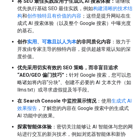
将 SEO 最佳实践应用于生成式 AI 搜索体验：
请继续
优先执行基础 SEO 最佳实践，例如
构建清晰的技术结
构
和
创作独特且有价值的内容
；这些是提升网站在生
成式 AI 搜索体验（以及整个 Google 搜索）中曝光度
的基石。
创作
实用、可靠且以人为本
的非同质化内容
：致力于
开发由专家主导的独特内容，提供超越常规认知的深
度价值。
优先采用切实有效的 SEO 策略，而非盲目追求
“AEO/GEO 偏门技巧”：
针对 Google 搜索，您可以忽
略诸如将内容“分块”、创建不必要的 AI 文本文件（如
llms.txt）或寻求虚假提及等手段。
在 Search Console 中监控展示情况
：使用
生成式 AI
效果报告
，了解您的内容在 Google 搜索中的生成式
AI 功能中的效果。
探索智能体体验
：密切关注能够让 AI 智能体与您的网
站进行交互的新兴技术，例如浏览器智能体和新协