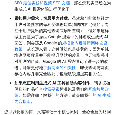
SEO 最佳实践
和
视频 SEO 文档
，那么您其实已经在为
生成式 AI 搜索体验进行优化了。
紧扣用户需求，切忌用力过猛。
虽然您可能很想针对
用户可能搜索的每种变体创建单独的内容（例如，专
注于用户提出的其他查询或扇出查询），但如果这样
做主要是为了操纵 Google 搜索中的排名或生成式 AI
回答，则会违反 Google 的
规模化内容滥用网络垃圾
政策
。从长远来看，这种做法也是徒劳的，因为单纯
堆砌网页数量并不能提升网站的质量，也无法增强其
对用户的价值。Google 的 AI 系统得到了进一步的改
进，能够更好地
了解网页的相关性
，即便查询与网页
核心内容并非完全匹配，也能敏锐捕捉其相关性。
如果您正利用生成式 AI 工具辅助内容创作
，请务必确
保您的作品符合
搜索要素
标准以及我们的
网络垃圾政
策
。如需详细了解我们的方法，请参阅我们的
AI 生成
内容指南
。
您可以化繁为简，只需牢记一个核心原则：全心全意为访问