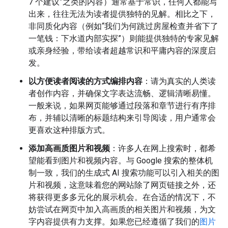
7 个建议”之类的内容）通常基于常识，任何人都能写
出来，往往无法为读者提供独特的见解。相比之下，
非同质化内容（例如“我们为何跳过房屋检查并省下了
一笔钱：下水道内部实探”）则能提供独特的专家见解
或亲身经验，带给读者超越常识和平庸内容的深度启
发。
以方便读者阅读的方式编排内容
：请为真实的人类读
者创作内容，并确保文字表达流畅、逻辑清晰易懂。
一般来说，如果网页能够通过段落和章节进行有序排
布，并辅以清晰的标题结构来引导阅读，用户通常会
更喜欢这种排版方式。
添加高画质图片和视频
：许多人在网上搜索时，都希
望能看到图片和视频内容。与 Google 搜索的整体机
制一致，我们的生成式 AI 搜索功能可以引入相关的图
片和视频，这意味着您的网站除了网页链接之外，还
将获得更多多元化的展示机会。在合适的情况下，不
妨尝试在网页中加入高画质的相关图片和视频，为文
字内容提供有力支撑。如果您已经遵循了我们的
图片