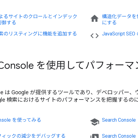
e によるサイトのクロールとインデック
home
構造化データを
制御する
にする
e 検索のリスティングに機能を追加する
code
Java
Script SE
ch Console を使用してパフォ
onsole は Google が提供するツールであり、デベロッ
ogle 検索におけるサイトのパフォーマンスを把握するの
Console を使ってみる
school
Search Consol
フィックの減少をデバッグする
Search Con