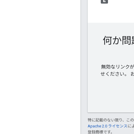
looks_two
何か問
無効なリンクが
せください。 
特に記載のない限り、こ
Apache 2.0 ライセンス
に
登録商標です。