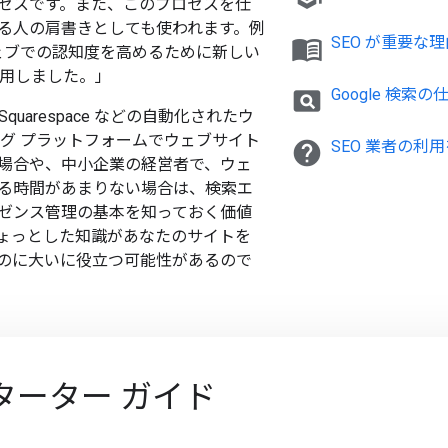
セスです。また、このプロセスを仕
る人の肩書きとしても使われます。例
menu_book
SEO が重要な理
ウェブでの認知度を高めるために新しい
採用しました。」
pageview
Google 検索の
x、Squarespace などの自動化されたウ
ング プラットフォームでウェブサイト
help
SEO 業者の利
場合や、中小企業の経営者で、ウェ
る時間があまりない場合は、検索エ
ゼンス管理の基本を知っておく価値
ょっとした知識があなたのサイトを
のに大いに役立つ可能性があるので
スターター ガイド