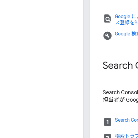
find_in_page
Googl
ス登録を
build_circle
Googl
Sear
Search C
担当者が Go
looks_one
Search 
検索トラ