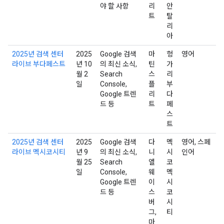
야 할 사항
리
안
트
탈
리
아
2025년 검색 센터
2025
Google 검색
마
헝
영어
라이브 부다페스트
년 10
의 최신 소식,
틴
가
월 2
Search
스
리
일
Console,
플
부
Google 트렌
리
다
드 등
트
페
스
트
2025년 검색 센터
2025
Google 검색
다
멕
영어, 스페
라이브 멕시코시티
년 9
의 최신 소식,
니
시
인어
월 25
Search
엘
코
일
Console,
웨
멕
Google 트렌
이
시
드 등
스
코
버
시
그,
티
마