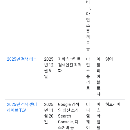
버
그,
마
틴
스
플
리
트
등
2025년 검색 테크
2025
자바스크립트
마
이
영어
년 12
검색엔진 최적
틴
탈
월 5
화
스
리
일
플
아
리
볼
트
로
냐
2025년 검색 센터
2025
Google 검색
다
이
히브리어
라이브 TLV
년 11
의 최신 소식,
니
스
월 20
Search
엘
라
일
Console, 디
웨
엘
스커버 등
이
텔