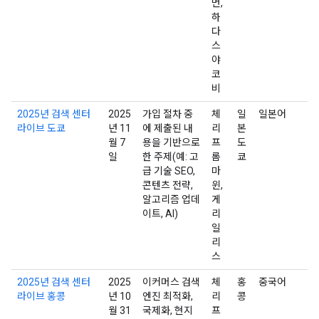
먼,
하
다
스
야
코
비
2025년 검색 센터
2025
가입 절차 중
체
일
일본어
라이브 도쿄
년 11
에 제출된 내
리
본
월 7
용을 기반으로
프
도
일
한 주제(예: 고
롬
쿄
급 기술 SEO,
마
콘텐츠 전략,
윈,
알고리즘 업데
게
이트, AI)
리
일
리
스
2025년 검색 센터
2025
이커머스 검색
체
홍
중국어
라이브 홍콩
년 10
엔진 최적화,
리
콩
월 31
국제화, 현지
프