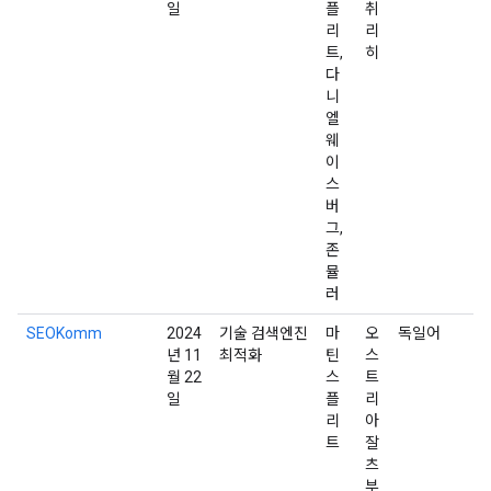
일
플
취
리
리
트,
히
다
니
엘
웨
이
스
버
그,
존
뮬
러
SEOKomm
2024
기술 검색엔진
마
오
독일어
년 11
최적화
틴
스
월 22
스
트
일
플
리
리
아
트
잘
츠
부