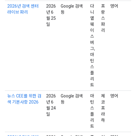
2026년 검색 센터
2026
Google 검색
다
프
영어
라이브 파리
년 6
등
니
랑
월 25
엘
스
일
웨
파
이
리
스
버
그,
마
틴
스
플
리
트
뉴스 CEE를 위한 검
2026
Google 검색
마
체
영어
색 기본사항 2026
년 6
등
틴
코
월 24
스
프
일
플
라
리
하
트