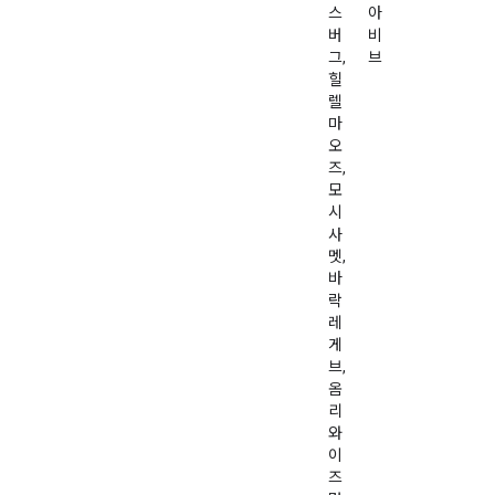
스
아
버
비
그,
브
힐
렐
마
오
즈,
모
시
사
멧,
바
락
레
게
브,
옴
리
와
이
즈