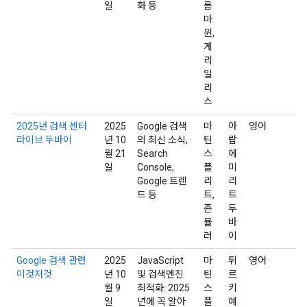
일
화 등
롬
마
윈,
게
리
일
리
스
2025년 검색 센터
2025
Google 검색
마
아
영어
라이브 두바이
년 10
의 최신 소식,
틴
랍
월 21
Search
스
에
일
Console,
플
미
Google 트렌
리
리
드 등
트,
트
존
두
뮬
바
러
이
Google 검색 관련
2025
JavaScript
마
튀
영어
이것저것
년 10
및 검색엔진
틴
르
월 9
최적화: 2025
스
키
일
년에 꼭 알아
플
예