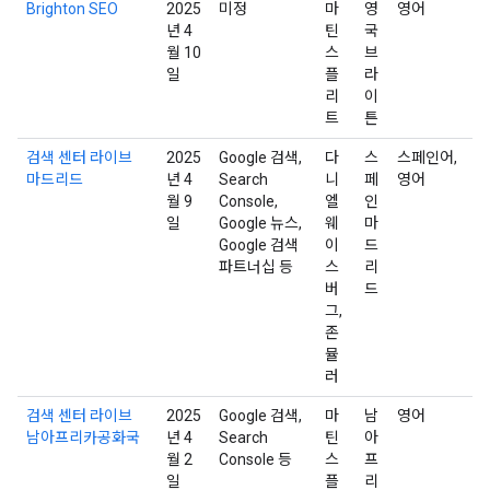
Brighton SEO
2025
미정
마
영
영어
년 4
틴
국
월 10
스
브
일
플
라
리
이
트
튼
검색 센터 라이브
2025
Google 검색,
다
스
스페인어,
마드리드
년 4
Search
니
페
영어
월 9
Console,
엘
인
일
Google 뉴스,
웨
마
Google 검색
이
드
파트너십 등
스
리
버
드
그,
존
뮬
러
검색 센터 라이브
2025
Google 검색,
마
남
영어
남아프리카공화국
년 4
Search
틴
아
월 2
Console 등
스
프
일
플
리