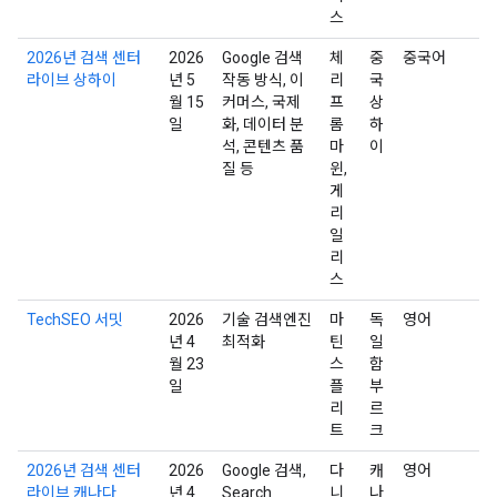
스
2026년 검색 센터
2026
Google 검색
체
중
중국어
라이브 상하이
년 5
작동 방식, 이
리
국
월 15
커머스, 국제
프
상
일
화, 데이터 분
롬
하
석, 콘텐츠 품
마
이
질 등
윈,
게
리
일
리
스
TechSEO 서밋
2026
기술 검색엔진
마
독
영어
년 4
최적화
틴
일
월 23
스
함
일
플
부
리
르
트
크
2026년 검색 센터
2026
Google 검색,
다
캐
영어
라이브 캐나다
년 4
Search
니
나