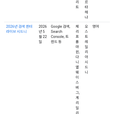
리
르
트
타
헤
나
2026년 검색 센터
2026
Google 검색,
체
오
영어
라이브 시드니
년 5
Search
리
스
월 22
Console, 트
프
트
일
렌드 등
롬
레
마
일
윈,
리
다
아
니
시
엘
드
웨
니
이
스
버
그,
게
리
일
리