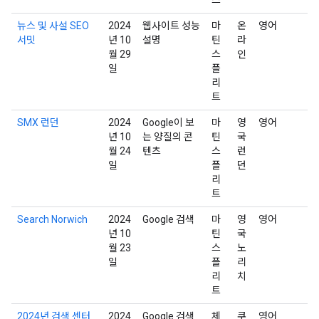
뉴스 및 사설 SEO
2024
웹사이트 성능
마
온
영어
서밋
년 10
설명
틴
라
월 29
스
인
일
플
리
트
SMX 런던
2024
Google이 보
마
영
영어
년 10
는 양질의 콘
틴
국
월 24
텐츠
스
런
일
플
던
리
트
Search Norwich
2024
Google 검색
마
영
영어
년 10
틴
국
월 23
스
노
일
플
리
리
치
트
2024년 검색 센터
2024
Google 검색
체
쿠
영어