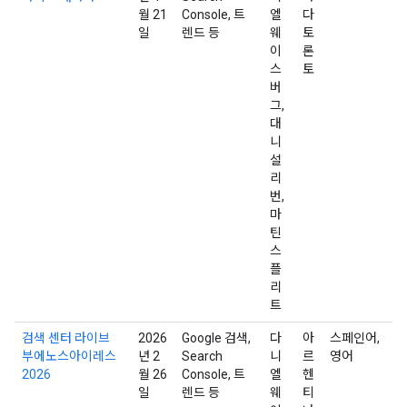
월 21
Console, 트
엘
다
일
렌드 등
웨
토
이
론
스
토
버
그,
대
니
설
리
번,
마
틴
스
플
리
트
검색 센터 라이브
2026
Google 검색,
다
아
스페인어,
부에노스아이레스
년 2
Search
니
르
영어
2026
월 26
Console, 트
엘
헨
일
렌드 등
웨
티