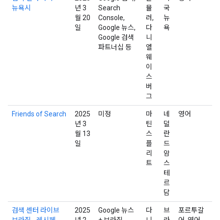
뉴욕시
년 3
Search
뮬
국
월 20
Console,
러,
뉴
일
Google 뉴스,
다
욕
Google 검색
니
파트너십 등
엘
웨
이
스
버
그
Friends of Search
2025
미정
마
네
영어
년 3
틴
덜
월 13
스
란
일
플
드
리
암
트
스
테
르
담
검색 센터 라이브
2025
Google 뉴스
다
브
포르투갈
브라질 - 레시페
년 2
+ 브라질,
니
라
어, 영어