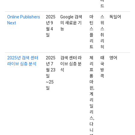
드
Online Publishers
2025
Google 검색
마
스
독일어
Next
년 9
의 새로운 기
틴
위
월 4
능
스
스
일
플
취
리
리
트
히
2025년 검색 센터
2025
검색 센터 라
체
태
영어
라이브 심층 분석
년 7
이브 심층 분
리
국
월 23
석
프
방
일
롬
콕
~25
마
일
윈,
게
리
일
리
스,
다
니