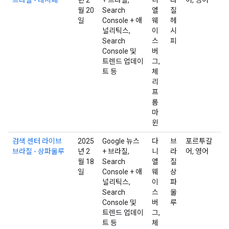
월 20
Search
엘
질
일
Console + 애
웨
헤
널리틱스,
이
시
Search
스
피
Console 및
버
트렌드 업데이
그,
트 등
체
리
프
롬
마
윈
검색 센터 라이브
2025
Google 뉴스
다
브
포르투갈
브라질 - 상파울루
년 2
+ 브라질,
니
라
어, 영어
월 18
Search
엘
질
일
Console + 애
웨
상
널리틱스,
이
파
Search
스
울
Console 및
버
루
트렌드 업데이
그,
트 등
체