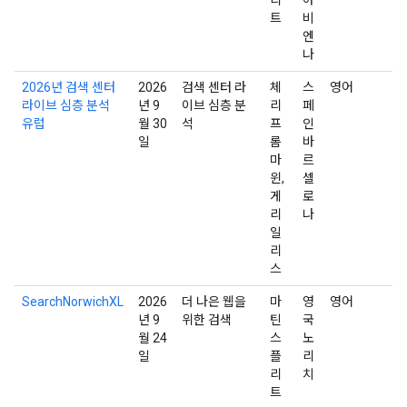
트
비
엔
나
2026년 검색 센터
2026
검색 센터 라
체
스
영어
라이브 심층 분석
년 9
이브 심층 분
리
페
유럽
월 30
석
프
인
일
롬
바
마
르
윈,
셀
게
로
리
나
일
리
스
SearchNorwichXL
2026
더 나은 웹을
마
영
영어
년 9
위한 검색
틴
국
월 24
스
노
일
플
리
리
치
트