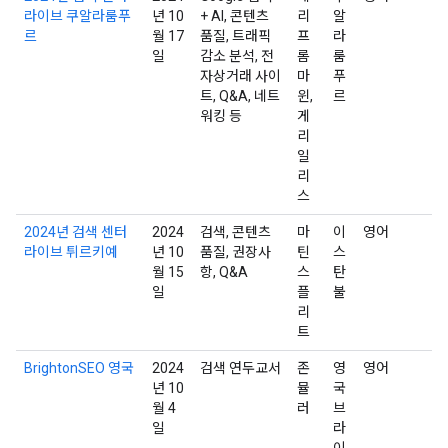
라이브 쿠알라룸푸
년 10
+ AI, 콘텐츠
리
알
르
월 17
품질, 트래픽
프
라
일
감소 분석, 전
롬
룸
자상거래 사이
마
푸
트, Q&A, 네트
윈,
르
워킹 등
게
리
일
리
스
2024년 검색 센터
2024
검색, 콘텐츠
마
이
영어
라이브 튀르키예
년 10
품질, 권장사
틴
스
월 15
항, Q&A
스
탄
일
플
불
리
트
BrightonSEO 영국
2024
검색 연두교서
존
영
영어
년 10
뮬
국
월 4
러
브
일
라
이