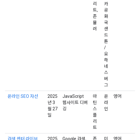
리
카
트,
공
존
화
뮬
국
러
샌
드
톤
/
요
하
네
스
버
그
온라인 SEO 자선
2025
JavaScript
마
온
영어
년 3
웹사이트 디버
틴
라
월 27
깅
스
인
일
플
리
트
검색 센터 라이브
2025
Google 검색,
존
미
영어