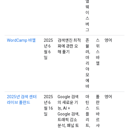
엘
웨
이
스
버
그
WordCamp 바젤
2025
검색엔진 최적
존
스
영어
년 6
화에 관한 오
뮬
위
월 6
해 풀기
러,
스
일
마
바
리
젤
야
모
에
바
2025년 검색 센터
2025
Google 검색
마
폴
영어
라이브 폴란드
년 6
의 새로운 기
틴
란
월 16
능, AI +
스
드
일
Google 검색,
플
바
트래픽 감소
리
르
분석, 패널 토
트,
샤