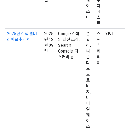
이
다
스
페
버
스
그
트
2025년 검색 센터
2025
Google 검색
존
스
영어
라이브 취리히
년 12
의 최신 소식,
뮬
위
월 09
Search
러,
스
일
Console, 디
니
취
스커버 등
콜
리
라
히
토
도
로
비
치,
다
니
엘
웨
이
스