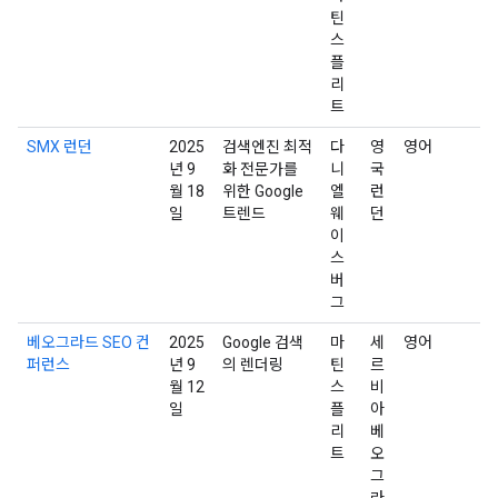
틴
스
플
리
트
SMX 런던
2025
검색엔진 최적
다
영
영어
년 9
화 전문가를
니
국
월 18
위한 Google
엘
런
일
트렌드
웨
던
이
스
버
그
베오그라드 SEO 컨
2025
Google 검색
마
세
영어
퍼런스
년 9
의 렌더링
틴
르
월 12
스
비
일
플
아
리
베
트
오
그
라