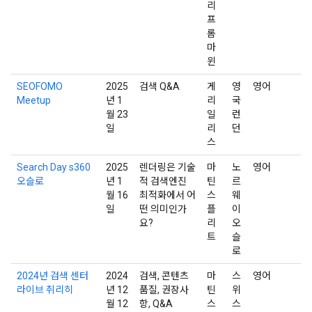
리
프
롬
마
윈
SEOFOMO
2025
검색 Q&A
게
영
영어
Meetup
년 1
리
국
월 23
일
런
일
리
던
스
Search Day s360
2025
렌더링은 기술
마
노
영어
오슬로
년 1
적 검색엔진
틴
르
월 16
최적화에서 어
스
웨
일
떤 의미인가
플
이
요?
리
오
트
슬
로
2024년 검색 센터
2024
검색, 콘텐츠
마
스
영어
라이브 취리히
년 12
품질, 권장사
틴
위
월 12
항, Q&A
스
스