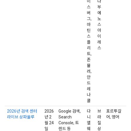
이
나
스
부
버
에
그,
노
마
스
틴
아
스
이
플
레
리
스
트,
존
뮬
러,
안
드
레
나
쿨
2026년 검색 센터
2026
Google 검색,
다
브
포르투갈
라이브 상파울루
년 2
Search
니
라
어, 영어
월 24
Console, 트
엘
질
일
렌드 등
웨
상