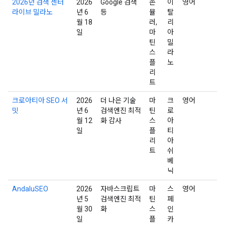
2026년 검색 센터
2026
Google 검색
존
이
영어
라이브 밀라노
년 6
등
뮬
탈
월 18
러,
리
일
마
아
틴
밀
스
라
플
노
리
트
크로아티아 SEO 서
2026
더 나은 기술
마
크
영어
밋
년 6
검색엔진 최적
틴
로
월 12
화 감사
스
아
일
플
티
리
아
트
쉬
베
닉
AndaluSEO
2026
자바스크립트
마
스
영어
년 5
검색엔진 최적
틴
페
월 30
화
스
인
일
플
카