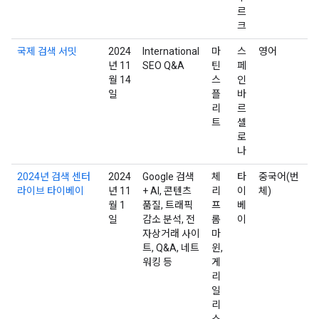
르
크
국제 검색 서밋
2024
International
마
스
영어
년 11
SEO Q&A
틴
페
월 14
스
인
일
플
바
리
르
트
셀
로
나
2024년 검색 센터
2024
Google 검색
체
타
중국어(번
라이브 타이베이
년 11
+ AI, 콘텐츠
리
이
체)
월 1
품질, 트래픽
프
베
일
감소 분석, 전
롬
이
자상거래 사이
마
트, Q&A, 네트
윈,
워킹 등
게
리
일
리
스