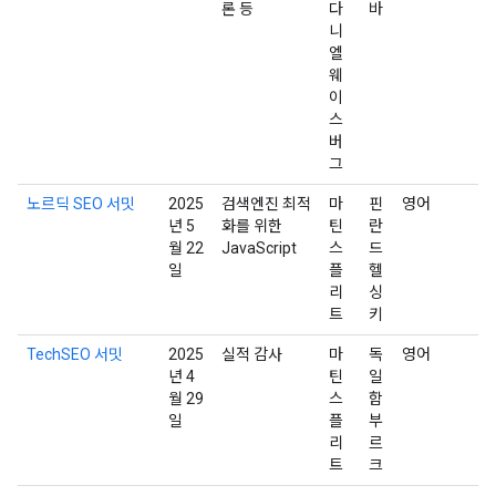
론 등
다
바
니
엘
웨
이
스
버
그
노르딕 SEO 서밋
2025
검색엔진 최적
마
핀
영어
년 5
화를 위한
틴
란
월 22
JavaScript
스
드
일
플
헬
리
싱
트
키
TechSEO 서밋
2025
실적 감사
마
독
영어
년 4
틴
일
월 29
스
함
일
플
부
리
르
트
크