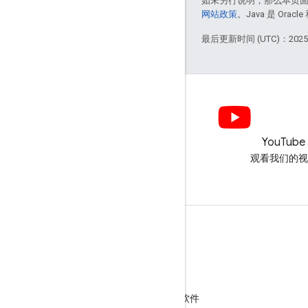
如未另行说明，那么本页
网站政策
。Java 是 Or
最后更新时间 (UTC)：2025-
LinkedIn
YouTube
在 LinkedIn 上加入我们
观看我们的视
获取支持
转到帮助论坛
向“咨询交流时间”活动提交问题
举报垃圾内容、钓鱼式攻击内容或恶意软件