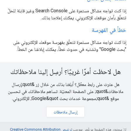
إذا كنت تواجه مشاكل مستمرة على Search Console وغير قابلة للحلّ
تتعلّق بأمان موقعك الإلكتروني، يمكنك إعلامنا بذلك.
خطأ في الفهرسة
إذا كنت تواجه مشاكل مستمرة تتعلّق بفهرسة موقعك الإلكتروني على
"بحث Google" وتشتبه في حدوث خطأ، يمكنك إبلاغنا عن الخطأ.
هل لاحظت أمرًا غريبًا؟ أرسِل إلينا ملاحظاتك
هل عثرت على رابط معطّل؟ أبلِغنا بذلك من خلال زر &quot;إرسال
ملاحظات&quot; على الصفحة المعنيّة. تساهم ملاحظاتك في تحسين
موقع &quot;مجموعة خدمات بحث Google&quot; الإلكتروني.
إرسال ملاحظات
إنّ محتوى هذه الصفحة مرخّص بموجب
ترخيص Creative Commons Attribution