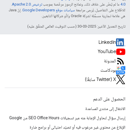
4.0‏
ما لم يُنصّ على خلاف ذلك، ونماذج الرموز مرخّصة بموجب
ترخيص Apache 2.0‏
.
للاطّلاع على التفاصيل، يُرجى مراجعة
سياسات موقع Google Developers‏
. إنّ Java
هي علامة تجارية مسجَّلة لشركة Oracle و/أو شركائها التابعين.
تاريخ التعديل الأخير: 2025-03-30 (حسب التوقيت العالمي المتفَّق عليه)
LinkedIn
YouTube
المدونة
بودكاست
‫X ‏(Twitter سابقًا)
الحصول على الدعم
الانتقال إلى منتدى المساعدة
إرسال سؤال لنحاول الإجابة عنه عبر تسجيلات SEO Office Hours من Google
الإبلاغ عن محتوى غير مرغوب فيه أو تصيّد احتيالي أو برامج ضارة