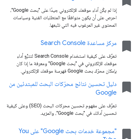
bookmark
إذا لم يكُن أداء موقعك الإلكتروني جيدًا على "بحث Google"،
احرص على أن يكون متوافقًا مع المتطلبات الفنية وسياسات
المحتوى غير المرغوب فيه التي نتّبعها.
bookmark
مركز مساعدة Search Console
تعرَّف على كيفية استخدام Search Console لتتبُّع أداء
موقعك الإلكتروني في "بحث Google" ومعرفة ما إذا كان
بإمكان محرّك بحث Google فهرسة موقعك الإلكتروني.
bookmark
دليل تحسين نتائج محرّكات البحث للمبتدئين من
Google
تعرَّف على مفهوم تحسين محركات البحث (SEO) وعلى كيفية
تحسين أدائك في "بحث Google"، والمزيد.
bookmark
"مجموعة خدمات بحث Google" على You