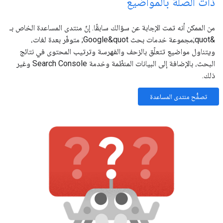
ذات الصلة بالمواضيع
من الممكن أنه تمت الإجابة عن سؤالك سابقًا. إنّ منتدى المساعدة الخاص بـ
&quot;مجموعة خدمات بحث Google&quot; متوفّر بعدة لغات،
ويتناول مواضيع تتعلّق بالزحف والفهرسة وترتيب المحتوى في نتائج
البحث، بالإضافة إلى البيانات المنظّمة وخدمة Search Console وغير
ذلك.
تصفُّح منتدى المساعدة