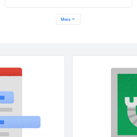
expand_more
Mais