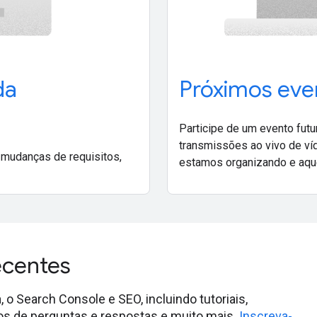
da
Próximos eve
Participe de um evento fut
transmissões ao vivo de ví
 mudanças de requisitos,
estamos organizando e aqu
ecentes
 Search Console e SEO, incluindo tutoriais,
deos de perguntas e respostas e muito mais.
Inscreva-