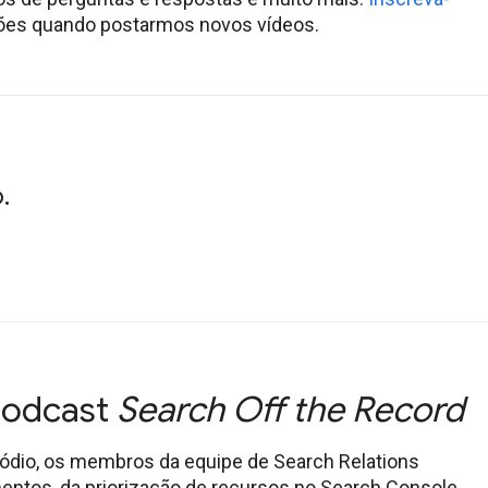
ções quando postarmos novos vídeos.
.
 podcast
Search Off the Record
sódio, os membros da equipe de Search Relations
entos, da priorização de recursos no Search Console