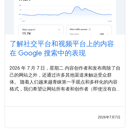
了解社交平台和视频平台上的内容
在 Google 搜索中的表现
2026 年 7 月 7 日，星期二 内容创作者和发布商除了自
己的网站之外，还通过许多其他渠道来触达受众群
体。 随着人们越来越青睐第一手观点和多样化的内容
格式，我们希望让网站所有者和创作者（即使没有自
己的网站）能够更轻松地一览其所有内容在 Google 搜
索中的曝光情况。 继 之前的实验 之后，我们很高兴推
出 平台资源 ，这是一种新的 Search Console 资源类
型，可帮助网站所有者和创作者了解其社交媒体帖子
2026年7月7日
和视频帖子在 Google 搜索和 Google 探索中的表现。