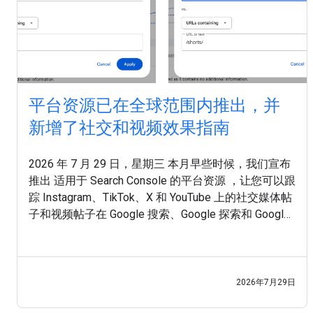
平台资源已在全球范围内推出，并
新增了社交和视频效果指南
2026 年 7 月 29 日，星期三 本月早些时候，我们宣布
推出 适用于 Search Console 的平台资源 ，让您可以跟
踪 Instagram、TikTok、X 和 YouTube 上的社交媒体帖
子和视频帖子在 Google 搜索、Google 探索和 Google
新闻中的表现。如今，平台资源已面向全球所有用户
推出。 在这个发布商触达受众的渠道早已不再局限于
网站的时代，我们希望助您一臂之力，让您能够充分
利用这些全新的数据洞见。今天，我们还发布了一份
2026年7月29日
新指南，介绍