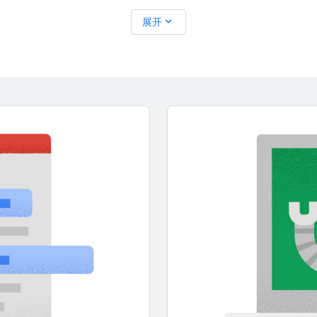
expand_more
展开