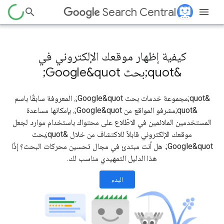
Search Central
كيفية إظهار موقعك الإلكتروني في
&quot;بحث Google&quot;
&quot;مجموعة خدمات بحث Google&quot;، المعروفة سابقًا باسم
&quot;مشرفو المواقع من Google&quot;، بإمكانها مساعدة
المستخدمين الملائمين في الاطّلاع على محتواك باستخدام موارد لجعل
موقعك الإلكتروني قابلاً للاكتشاف من خلال &quot;بحث
Google&quot;. هل أنت مبتدئ في مجال تحسين محركات البحث؟ إذًا
هذا الدليل التمهيدي مناسب لك.
البدء