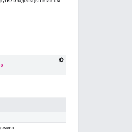
Другие владельцы остаются
id
домена.