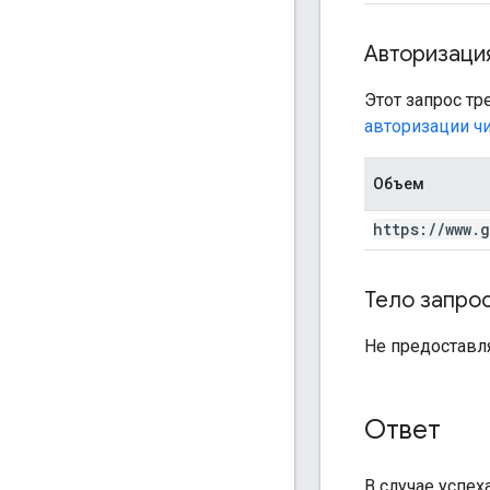
Авторизаци
Этот запрос т
авторизации чи
Объем
https:
/
/
www
.
g
Тело запро
Не предоставля
Ответ
В случае успех