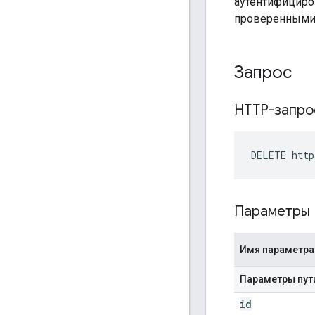
аутентифициро
проверенными
Запрос
HTTP-запр
DELETE http
Параметры
Имя параметра
Параметры пут
id