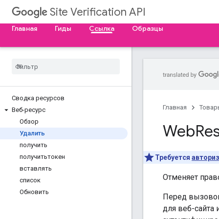
Site Verification API
Главная
Гиды
Ссылка
Образцы
Сводка ресурсов
Главная
Товар
Веб-ресурс
Обзор
Web
Res
Удалить
получить
получитьтокен
Требуется
автори
вставлять
Отменяет право
список
Обновить
Перед вызов
для веб-сайта