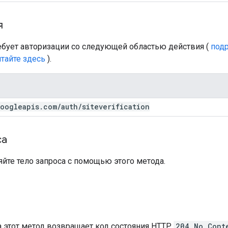
я
ребует авторизации со следующей областью действия (
подр
тайте здесь
).
oogleapis
.
com
/
auth
/
siteverification
са
йте тело запроса с помощью этого метода.
а этот метод возвращает
код состояния
HTTP
204 No Cont