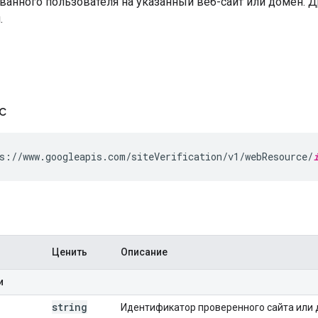
ванного пользователя на указанный веб-сайт или домен. 
.
ос
s://www.googleapis.com/siteVerification/v1/webResource/
Ценить
Описание
и
string
Идентификатор проверенного сайта или 