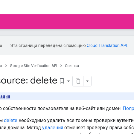
Эта страница переведена с помощью
Cloud Translation API
.
ы
Google Site Verification API
Ссылка
ource: delete
bookmark_border
зация
 собственности пользователя на веб-сайт или домен.
Попр
ом
delete
необходимо удалить все токены проверки аутент
 или домена. Метод
удаления
отменяет проверку права собс