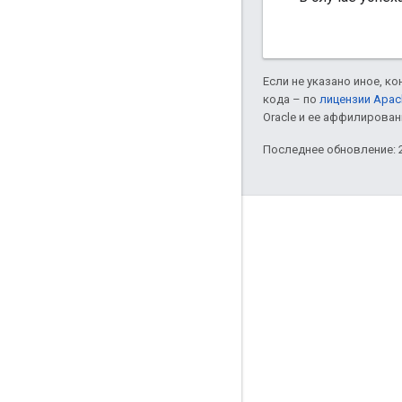
Если не указано иное, к
кода – по
лицензии Apac
Oracle и ее аффилирован
Последнее обновление: 2
Полезные ссылки
Google Developer Program
Google Developer Groups
Google Developer Experts
Accelerators
Google Cloud & NVIDIA