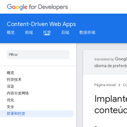
Content-Driven Web Apps
概览
前端
托管
后端
数据存储
idioma de preferê
概览
托管技术
Página inicial
Co
渲染
内容分发网络
Implant
优化
conteú
安全
部署和托管