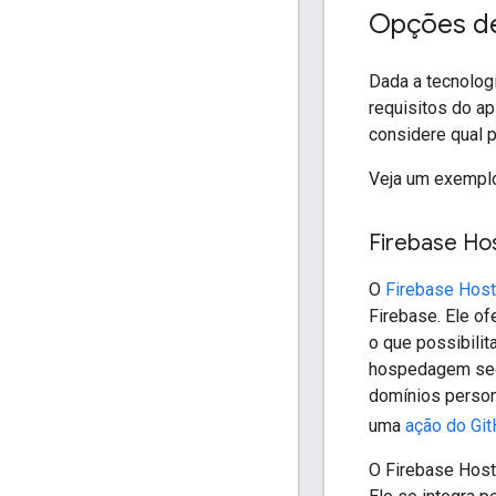
Opções d
Dada a tecnolog
requisitos do ap
considere qual 
Veja um exemplo
Firebase Ho
O
Firebase Host
Firebase. Ele of
o que possibili
hospedagem segu
domínios person
uma
ação do Gi
O Firebase Hosti