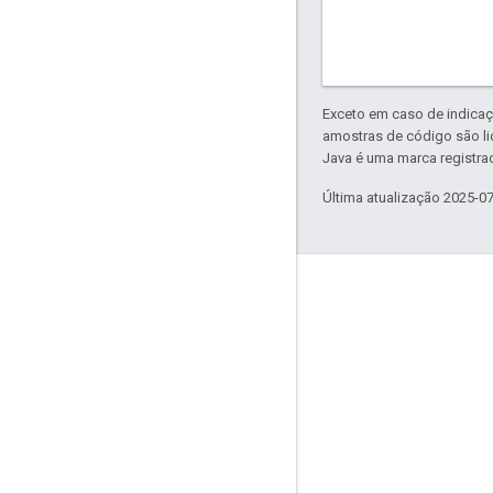
Exceto em caso de indicaç
amostras de código são l
Java é uma marca registrad
Última atualização 2025-0
Envolver
Google Developer Program
Google Developer Groups
Google Developer Experts
Accelerators
Google Cloud & NVIDIA