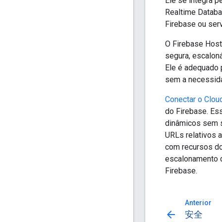
Ele se integra p
Realtime Databa
Firebase ou serv
O Firebase Hos
segura, escaloná
Ele é adequado 
sem a necessida
Conectar o Clou
do Firebase. Ess
dinâmicos sem s
URLs relativos a
com recursos do 
escalonamento d
Firebase.
Anterior
arrow_back
安全