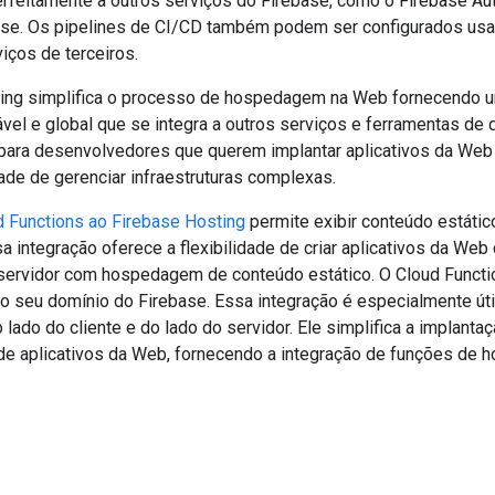
erfeitamente a outros serviços do Firebase, como o Firebase Aut
se. Os pipelines de CI/CD também podem ser configurados usa
iços de terceiros.
ting simplifica o processo de hospedagem na Web fornecendo
vel e global que se integra a outros serviços e ferramentas de
para desenvolvedores que querem implantar aplicativos da Web d
de de gerenciar infraestruturas complexas.
d Functions ao Firebase Hosting
permite exibir conteúdo estáti
a integração oferece a flexibilidade de criar aplicativos da W
ervidor com hospedagem de conteúdo estático. O Cloud Funct
o seu domínio do Firebase. Essa integração é especialmente útil
lado do cliente e do lado do servidor. Ele simplifica a implant
e aplicativos da Web, fornecendo a integração de funções de