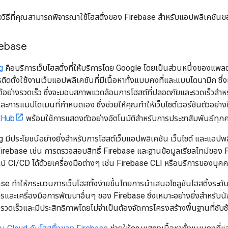
่างวิธีที่คุณสามารถพิจารณาใช้โฮสติ้งของ Firebase สำหรับแอปพลิเคชัน
rebase
g
คือบริการเว็บโฮสติ้งที่ให้บริการโดย Google โดยเป็นส่วนหนึ่งของแพลตฟ
ิดตั้งใช้งานเว็บแอปพลิเคชันที่มีเนื้อหาทั้งแบบคงที่และแบบไดนามิก ซึ
ได้อย่างรวดเร็ว ซึ่งจะมอบสภาพแวดล้อมการโฮสต์ที่ปลอดภัยและรวดเร็วสำ
ละการแมปโดเมนที่กำหนดเอง ซึ่งช่วยให้คุณทำให้เว็บไซต์เวอร์ชันตัวอย่าง
tHub
พร้อมใช้การแสดงตัวอย่างอัตโนมัติสำหรับการประชาสัมพันธ์ทุกคร
 มีประโยชน์อย่างยิ่งสำหรับการโฮสต์เว็บแอปพลิเคชัน เว็บไซต์ และแอปพ
Firebase เช่น การตรวจสอบสิทธิ์ Firebase และฐานข้อมูลเรียลไทม์ของ F
ไลน์ CI/CD ได้ด้วยเครื่องมือต่างๆ เช่น Firebase CLI หรือบริการของบุคค
se ทำให้กระบวนการเว็บโฮสติ้งง่ายขึ้นโดยการนำเสนอโซลูชันโฮสติ้งระดั
และเครื่องมือการพัฒนาอื่นๆ ของ Firebase ซึ่งเหมาะอย่างยิ่งสำหรับนั
วดเร็วและมีประสิทธิภาพโดยไม่จำเป็นต้องจัดการโครงสร้างพื้นฐานที่ซับซ