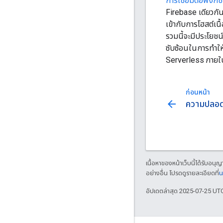
การเชื่อมต่อฟังก์
Firebase เดียวกั
เข้ากับการโฮสต์เน
รวมนี้จะมีประโยชน์
ซับซ้อนในการทำให
Serverless ภายใ
ก่อนหน้า
arrow_back
ความปลอด
เนื้อหาของหน้าเว็บนี้ได้รับอนุ
อย่างอื่น โปรดดูรายละเอียดที่
น
อัปเดตล่าสุด 2025-07-25 UT