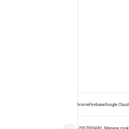
เข้าร่วม
Google Developer Program
Google Developer Groups
Google Developer Experts
Accelerators
Google Cloud & NVIDIA
Android
Chrome
Firebase
Google Cloud
ข้อกำหนด
ความเป็นส่วนตัว
ICP证合字B2-20070004号
Manage cook