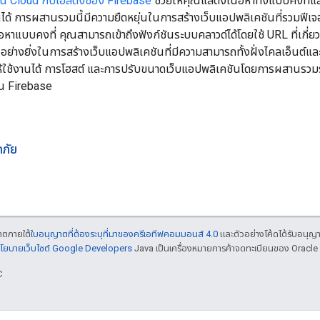
ชัน Cloud กับโฮสติ้งของ Firebase
ช่วยให้คุณแสดงเนื้อหาทั้งแบบคงที่
นได้ การผสานรวมนี้มีความยืดหยุ่นในการสร้างเว็บแอปพลิเคชันที่รวมฟ
ื้อหาแบบคงที่ คุณสามารถเข้าถึงฟังก์ชันระบบคลาวด์ได้โดยใช้ URL ที่เก
อย่างยิ่งในการสร้างเว็บแอปพลิเคชันที่มีความสามารถทั้งฝั่งไคลเอ็นต์และฝ
้ใช้งานได้ การโฮสต์ และการปรับขนาดเว็บแอปพลิเคชันโดยการผสานรวมร
น Firebase
ภัย
ญาตภายใต้
ใบอนุญาตที่ต้องระบุที่มาของครีเอทีฟคอมมอนส์ 4.0
และตัวอย่างโค้ดได้รับอนุญ
โยบายเว็บไซต์ Google Developers
Java เป็นเครื่องหมายการค้าจดทะเบียนของ Oracle แ
C