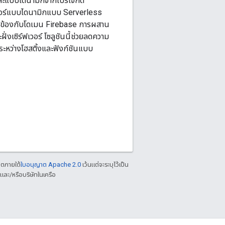
และแบบไดนามิกจากโปรเจ็กต์
ีเจอร์แบบไดนามิกแบบ Serverless
ี่ยวข้องกับโดเมน Firebase การผสาน
ั่งเซิร์ฟเวอร์ โซลูชันนี้ช่วยลดความ
ะหว่างโฮสติ้งและฟังก์ชันแบบ
าตภายใต้
ใบอนุญาต Apache 2.0
เว้นแต่จะระบุไว้เป็น
ละ/หรือบริษัทในเครือ