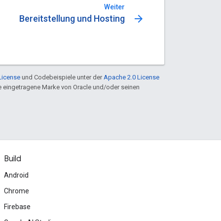
Weiter
arrow_forward
Bereitstellung und Hosting
License
und Codebeispiele unter der
Apache 2.0 License
ine eingetragene Marke von Oracle und/oder seinen
Build
Android
Chrome
Firebase