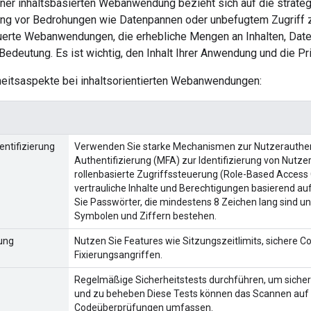
einer inhaltsbasierten Webanwendung bezieht sich auf die strat
g vor Bedrohungen wie Datenpannen oder unbefugtem Zugriff 
euerte Webanwendungen, die erhebliche Mengen an Inhalten, Date
edeutung. Es ist wichtig, den Inhalt Ihrer Anwendung und die Pr
heitsaspekte bei inhaltsorientierten Webanwendungen:
entifizierung
Verwenden Sie starke Mechanismen zur Nutzerauthenti
Authentifizierung (MFA) zur Identifizierung von Nutz
rollenbasierte Zugriffssteuerung (Role-Based Access 
vertrauliche Inhalte und Berechtigungen basierend a
Sie Passwörter, die mindestens 8 Zeichen lang sind 
Symbolen und Ziffern bestehen.
ung
Nutzen Sie Features wie Sitzungszeitlimits, sichere C
Fixierungsangriffen.
Regelmäßige Sicherheitstests durchführen, um siche
und zu beheben Diese Tests können das Scannen auf S
Codeüberprüfungen umfassen.