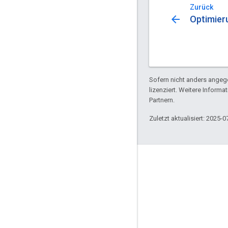
Zurück
arrow_back
Optimier
Sofern nicht anders angege
lizenziert. Weitere Informa
Partnern.
Zuletzt aktualisiert: 2025-0
Engagieren
Google Developer Program
Google Developer Groups
Google Developer Experts