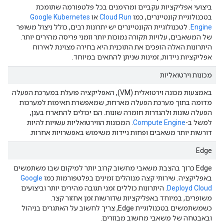
ביצועי אפליקציות עקביים ומהימנים בכל פלטפורמה שתומכת
בטכנולוגיית קונטיינרים, כמו
Cloud Run
או
Google Kubernetes
Engine
. לטכנולוגיית הקונטיינרים יש יתרונות רבים, כולל ניצול משופר
של המשאבים, עלויות תקורה נמוכות יותר וזמני פריסה מהירים יותר.
היתרונות האלה הופכים את התוכנית היא בחירה מצוינת לאירוח
אפליקציות ניידות, זמינות שניתן להתאים במיוחד.
מכונות וירטואליות
באמצעות מכונה וירטואלית (VM), האפליקציה פועלת במערכת הפעלה
מדומה בתוך מערכת הפעלה מארחת, שמאפשרת תאימות למערכות
הפעלה שונות ולהגדרות חומרה שונות. הם יכולים להתארח בענן,
למשל ב-
Compute Engine
. המכונות הווירטואליות עשויות להיות
דורשות יותר משאבים ופחות ניידות משימוש באפשרויות אחרות.
Edge
Edge כרוך בהצבת משאבי מחשוב קרוב יותר למיקום שבו משתמשים
באפליקציה. שירותי קצה מנוהלים זמינים בפלטפורמות כמו
Google
Deployd Cloud
. היתרונות כוללים זמני תגובה מהירים יותר וביצועים
משופרים, במיוחד באפליקציות שדורשות זמן אחזור קצר.
כשמשתמשים בטכנולוגיית Edge, צריך לחשוב על האתגרים בניהול
ובאבטחה של משאבי מחשוב מבוזרים.