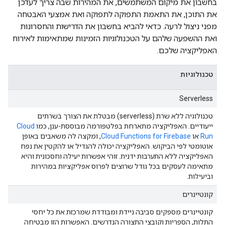
בחשבון את מיקום המשתמשים, את המהירות שבה צריך לעדכן
את התוכן, את התאמת התפוקה לתפוקה ואת אמצעי האבטחה
מפני ניצול לרעה. כדאי להביא בחשבון את הדרישות והחסרונות
ואת ההשפעה שלהם על הטכנולוגיות הזמינות שמתאימות לאירוח
האפליקציה שלכם.
טכנולוגיות
Serverless
טכנולוגיה ללא שרת (serverless) מבטלת את הצורך בשרתים
ייעודיים. האפליקציה מתארחת בפלטפורמה מבוססת-ענן, כמו
Cloud
Run
או
Cloud Functions for Firebase
, ומקצה לה משאבים באופן
אוטומטי לפי הביקוש. האפליקציה יכולה להגדיל או להקטין את נפח
האפליקציה ללא התערבות ידנית. זוהי אפשרות יעילה וחסכונית והיא
מתאימה לעסקים בכל גודל שרוצים לפרוס אפליקציות במהירות
וביעילות.
קונטיינרים
קונטיינרים מספקים סביבה ניידת ומבודדת שמרכזת את כל יחסי
התלות, הספריות וקובצי התצורה הנדרשים. האפשרות הזו מבטיחה