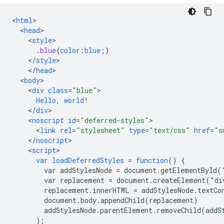
<
html
<
head
<
style
.
blue
{
color
:
blue
;}
<
/
style
<
/
head
<
body
<
div
class
=
"blue"
Hello
,
world
!
<
/
div
<
noscript
id
=
"deferred-styles"
<
link
rel
=
"stylesheet"
type
=
"text/css"
href
=
"s
<
/
noscript
<
script
var
loadDeferredStyles
=
function
()
{
var
addStylesNode
=
document.getElementById(
var
replacement
=
document.createElement("di
replacement.innerHTML
=
addStylesNode.textCo
document.body.appendChild(replacement)
addStylesNode.parentElement.removeChild(addS
}
;