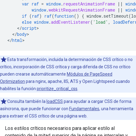
var
raf
=
window
.
requestAnimationFrame
||
wind
window
.
webkitRequestAnimationFrame
||
wind
if
(
raf
)
raf
(
function
()
{
window.setTimeout(lo
else
window
.
addEventListener
(
'load'
,
loadDefer
<
/
script
<
/
body
>

<
/
html
>
Esta transformación, incluida la determinación de CSS crítico o no
crítico, incorporación de CSS crítica y carga diferida de CSS no crítico
pueden crearse automáticamente
Módulos de PageSpeed
Optimization
para nginx, apache, IIS, ATS y Open Lightspeed cuando
habilites la función
prioritize_critical_css
.
Consulta también la
loadCSS
para ayudar a cargar CSS de forma
asíncrona, que puede funcionar con
Fundamentales
, una herramienta
para extraer el CSS crítico de una página web.
Los estilos críticos necesarios para aplicar estilo al
contenido de la mitad superior de la página se intercalan y