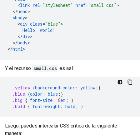
<
link
rel
=
"stylesheet"
href
=
"small.css"
<
/
head
<
body
<
div
class
=
"blue"
Hello
,
world
!
<
/
div
<
/
body
>

<
/
html
>
Y el recurso
small.css
es así:
.
yellow
{
background-color
:
yellow
;}
.
blue
{
color
:
blue
;}
.
big
{
font-size
:
8
em
;
}
.
bold
{
font-weight
:
bold
;
}
Luego, puedes intercalar CSS crítica de la siguiente
manera: