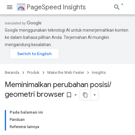
PageSpeed Insights
Google menggunakan teknologi AI untuk menerjemahkan konten
ke dalam bahasa pilihan Anda. Terjemahan AI mungkin
mengandung kesalahan.
Beranda
Produk
Make the Web Faster
Insights
Meminimalkan perubahan posisi
/
geometri browser
bookmark_border
Pada halaman ini
Panduan
Referensi lainnya