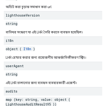
অডিট করা চূড়ান্ত সমাধান করা url.
lighthouse
Version
string
বাতিঘর সংস্করণ যা এই LHR তৈরি করতে ব্যবহৃত হয়েছিল।
i18n
object (
I18n
)
LHR রেন্ডার করার জন্য প্রয়োজনীয় আন্তর্জাতিকীকরণ স্ট্রিং।
user
Agent
string
এই LHR চালানোর জন্য ব্যবহৃত ব্যবহারকারী এজেন্ট।
audits
map (key: string, value: object (
LighthouseAuditResultV5
))