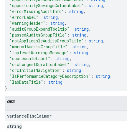
"opportunitySavingsColumnLabel"
: 
string
,
"errorMissingAuditInfo"
: 
string
,
"errorLabel"
: 
string
,
"warningHeader"
: 
string
,
"auditGroupExpandTooltip"
: 
string
,
"passedAuditsGroupTitle"
: 
string
,
"notApplicableAuditsGroupTitle"
: 
string
,
"manualAuditsGroupTitle"
: 
string
,
"toplevelWarningsMessage"
: 
string
,
"scorescaleLabel"
: 
string
,
"crcLongestDurationLabel"
: 
string
,
"crcInitialNavigation"
: 
string
,
"lsPerformanceCategoryDescription"
: 
string
,
"labDataTitle"
: 
string
}
ক্ষেত্র
variance
Disclaimer
string