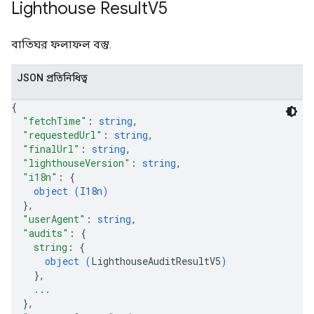
Lighthouse Result
V5
বাতিঘর ফলাফল বস্তু.
JSON প্রতিনিধিত্ব
{
"fetchTime"
: 
string
,
"requestedUrl"
: 
string
,
"finalUrl"
: 
string
,
"lighthouseVersion"
: 
string
,
"i18n"
: 
{
object (
I18n
)
}
,
"userAgent"
: 
string
,
"audits"
: 
{
string
: 
{
object (
LighthouseAuditResultV5
)
}
,
...
}
,