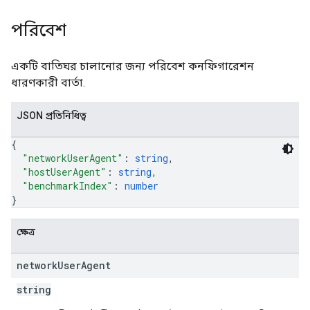
পরিবেশ
একটি বাতিঘর চালানোর জন্য পরিবেশ কনফিগারেশন
ধারণকারী বার্তা.
JSON প্রতিনিধিত্ব
{
"networkUserAgent"
: 
string
,
"hostUserAgent"
: 
string
,
"benchmarkIndex"
: 
number
}
ক্ষেত্র
network
User
Agent
string