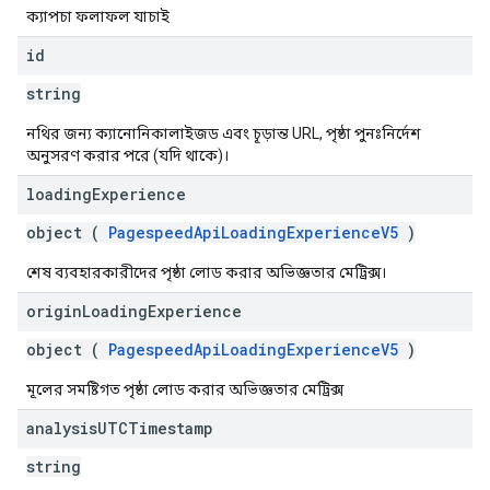
ক্যাপচা ফলাফল যাচাই
id
string
নথির জন্য ক্যানোনিকালাইজড এবং চূড়ান্ত URL, পৃষ্ঠা পুনঃনির্দেশ
অনুসরণ করার পরে (যদি থাকে)।
loading
Experience
object (
PagespeedApiLoadingExperienceV5
)
শেষ ব্যবহারকারীদের পৃষ্ঠা লোড করার অভিজ্ঞতার মেট্রিক্স।
origin
Loading
Experience
object (
PagespeedApiLoadingExperienceV5
)
মূলের সমষ্টিগত পৃষ্ঠা লোড করার অভিজ্ঞতার মেট্রিক্স
analysis
UTCTimestamp
string