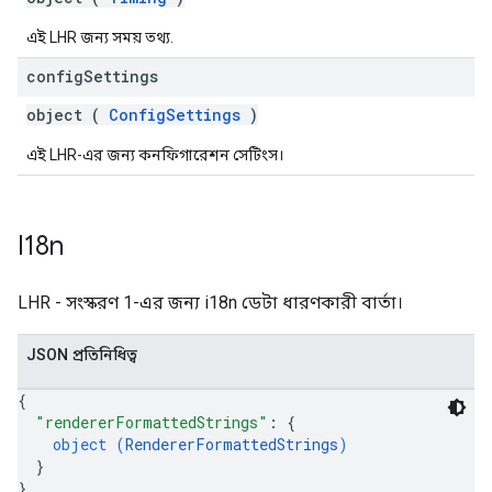
এই LHR জন্য সময় তথ্য.
config
Settings
object (
ConfigSettings
)
এই LHR-এর জন্য কনফিগারেশন সেটিংস।
I18n
LHR - সংস্করণ 1-এর জন্য i18n ডেটা ধারণকারী বার্তা।
JSON প্রতিনিধিত্ব
{
"rendererFormattedStrings"
: 
{
object (
RendererFormattedStrings
)
}
}