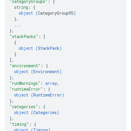
"categoryGroups"
: 
{
string
: 
{
object (
CategoryGroupV5
)
}
,
...
}
,
"stackPacks"
: 
[
{
object (
StackPack
)
}
]
,
"environment"
: 
{
object (
Environment
)
}
,
"runWarnings"
: 
array
,
"runtimeError"
: 
{
object (
RuntimeError
)
}
,
"categories"
: 
{
object (
Categories
)
}
,
"timing"
: 
{
object (
Timing
)