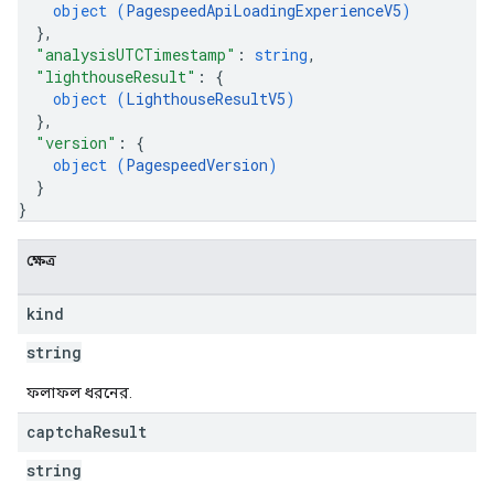
object (
PagespeedApiLoadingExperienceV5
)
}
,
"analysisUTCTimestamp"
: 
string
,
"lighthouseResult"
: 
{
object (
LighthouseResultV5
)
}
,
"version"
: 
{
object (
PagespeedVersion
)
}
}
ক্ষেত্র
kind
string
ফলাফল ধরনের.
captcha
Result
string