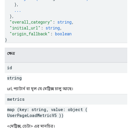
}
,
...
}
,
"overall_category"
: 
string
,
"initial_url"
: 
string
,
"origin_fallback"
: 
boolean
}
ক্ষেত্র
id
string
url, প্যাটার্ন বা মূল যে মেট্রিক্স চালু আছে।
metrics
map (key: string, value: object (
UserPageLoadMetricV5
))
<মেট্রিক্স, ডেটা> এর মানচিত্র।