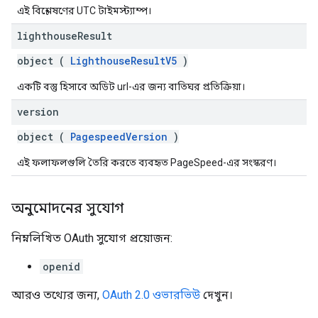
এই বিশ্লেষণের UTC টাইমস্ট্যাম্প।
lighthouse
Result
object (
LighthouseResultV5
)
একটি বস্তু হিসাবে অডিট url-এর জন্য বাতিঘর প্রতিক্রিয়া।
version
object (
PagespeedVersion
)
এই ফলাফলগুলি তৈরি করতে ব্যবহৃত PageSpeed-এর সংস্করণ।
অনুমোদনের সুযোগ
নিম্নলিখিত OAuth সুযোগ প্রয়োজন:
openid
আরও তথ্যের জন্য,
OAuth 2.0 ওভারভিউ
দেখুন।