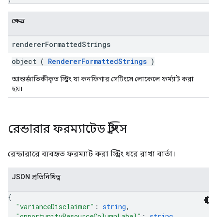
ক্ষেত্র
renderer
Formatted
Strings
object (
RendererFormattedStrings
)
আন্তর্জাতিকীকৃত স্ট্রিং যা কনফিগার সেটিংসে লোকেলে ফর্ম্যাট করা
হয়।
রেন্ডারার ফরম্যাটেড স্ট্রিংস
রেন্ডারারে ব্যবহৃত ফরম্যাট করা স্ট্রিং ধরে রাখা বার্তা।
JSON প্রতিনিধিত্ব
{
"varianceDisclaimer"
: 
string
,
"opportunityResourceColumnLabel"
: 
string
,