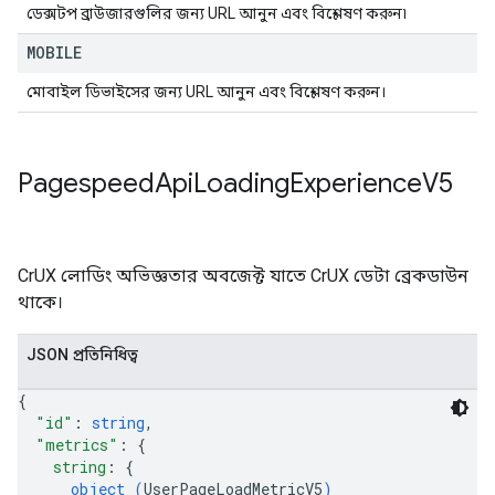
ডেক্সটপ ব্রাউজারগুলির জন্য URL আনুন এবং বিশ্লেষণ করুন৷
MOBILE
মোবাইল ডিভাইসের জন্য URL আনুন এবং বিশ্লেষণ করুন।
Pagespeed
Api
Loading
Experience
V5
CrUX লোডিং অভিজ্ঞতার অবজেক্ট যাতে CrUX ডেটা ব্রেকডাউন
থাকে।
JSON প্রতিনিধিত্ব
{
"id"
: 
string
,
"metrics"
: 
{
string
: 
{
object (
UserPageLoadMetricV5
)