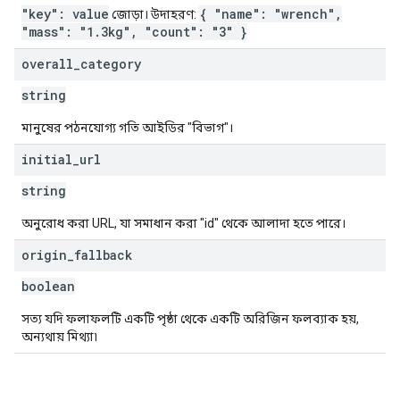
"key": value
{ "name": "wrench",
জোড়া। উদাহরণ:
"mass": "1.3kg", "count": "3" }
overall
_
category
string
মানুষের পঠনযোগ্য গতি আইডির "বিভাগ"।
initial
_
url
string
অনুরোধ করা URL, যা সমাধান করা "id" থেকে আলাদা হতে পারে।
origin
_
fallback
boolean
সত্য যদি ফলাফলটি একটি পৃষ্ঠা থেকে একটি অরিজিন ফলব্যাক হয়,
অন্যথায় মিথ্যা৷