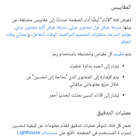
المقاييس
تعرض فئة "الأداء" أيضًا أداء الصفحة استنادًا إلى مقاييس مختلفة، من
بينها:
سرعة عرض أول محتوى مرئي
،
سرعة عرض أكبر محتوى مرئي
،
مؤشر السرعة
،
متغيّرات التصميم التراكمية
،
الوقت للتفاعل
، و
إجمالي وقت
الحظر
.
يتم
تقييم
كل مقياس وتصنيفه باستخدام رمز:
يشار إلى الجيد بدائرة خضراء
يتم الإشارة إلى المحتوى الذي "بحاجة إلى تحسين" من
خلال مربّع معلوماتي برتقالي
يُشار إلى الأداء السيئ بمثلث تحذير أحمر.
عمليات التدقيق
ضمن كل فئة، تتوفّر عمليات تدقيق تقدّم معلومات عن كيفية تحسين
تجرب ة المستخدم في الصفحة. اطّلِع على
مستندات Lighthouse