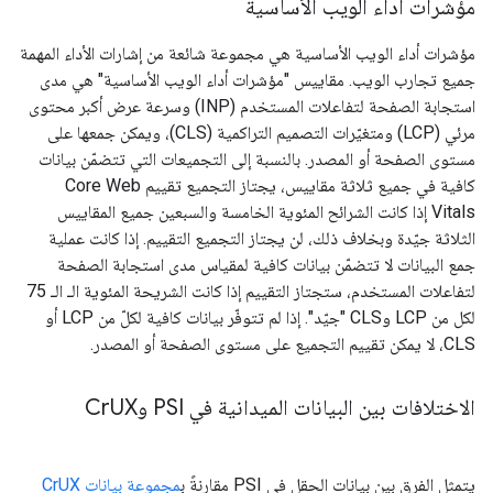
مؤشرات أداء الويب الأساسية
مؤشرات أداء الويب الأساسية هي مجموعة شائعة من إشارات الأداء المهمة
جميع تجارب الويب. مقاييس "مؤشرات أداء الويب الأساسية" هي مدى
استجابة الصفحة لتفاعلات المستخدم (INP) وسرعة عرض أكبر محتوى
مرئي (LCP) ومتغيّرات التصميم التراكمية (CLS)، ويمكن جمعها على
مستوى الصفحة أو المصدر. بالنسبة إلى التجميعات التي تتضمّن بيانات
كافية في جميع ثلاثة مقاييس، يجتاز التجميع تقييم Core Web
Vitals إذا كانت الشرائح المئوية الخامسة والسبعين جميع المقاييس
الثلاثة جيّدة وبخلاف ذلك، لن يجتاز التجميع التقييم. إذا كانت عملية
جمع البيانات لا تتضمّن بيانات كافية لمقياس مدى استجابة الصفحة
لتفاعلات المستخدم، ستجتاز التقييم إذا كانت الشريحة المئوية الـ الـ 75
لكل من LCP وCLS "جيّد". إذا لم تتوفّر بيانات كافية لكلّ من LCP أو
CLS، لا يمكن تقييم التجميع على مستوى الصفحة أو المصدر.
الاختلافات بين البيانات الميدانية في PSI وCr
UX
يتمثل الفرق بين بيانات الحقل في PSI مقارنةً ب
مجموعة بيانات CrUX