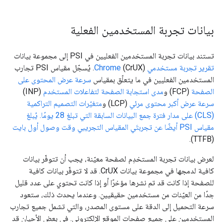
بيانات تجربة المستخدمين الفعلية
تستند بيانات تجربة المستخدمين الفعليين في PSI إلى مجموعة بيانات
تقرير تجربة مستخدمي Chrome
(CrUX). يُسجّل مقياس PSI تجارب
المستخدمين الفعليين في ما يتعلّق بمقياس
سرعة عرض المحتوى على
الصفحة
(FCP) و
مدى استجابة الصفحة لتفاعلات المستخدم
(INP)
سرعة عرض أكبر محتوى مرئي
(LCP) و
متغيّرات التصميم التراكمية
(CLS) على مدار فترة جمع البيانات السابقة التي تبلغ 28 يومًا. يُبلغ
مقياس PSI أيضًا عن تجربتَي المقياس التجريبي
وقت وصول أول بايت
(TTFB).
لعرض بيانات تجربة المستخدِم لصفحة معيّنة، يجب أن تتوفّر بيانات
كافية لدمجها في مجموعة بيانات CrUX. قد لا تتوفّر بيانات كافية
للصفحة إذا كانت قد تم نشرها مؤخرًا أو إذا كانت تحتوي على عدد قليل
جدًا من العيّنات من مستخدمين حقيقيين. وعندما يحدث ذلك، ستعود
سرعة التحميل إلى الدقة على مستوى المصدر، والتي تشمل جميع تجارب
المستخدمين على جميع صفحات الموقع الإلكتروني. في بعض الأحيان قد