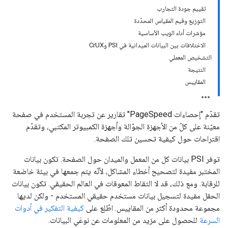
تقييم جودة التجارب
التوزيع وقيم المقياس المحدّدة
مؤشرات أداء الويب الأساسية
الاختلافات بين البيانات الميدانية في PSI وCrUX
التشخيص المعملي
النتيجة
المقاييس
تقدّم "إحصاءات PageSpeed" تقارير عن تجربة المستخدم في صفحة
معيّنة على كلّ من الأجهزة الجوّالة وأجهزة الكمبيوتر المكتبي، وتقدّم
اقتراحات حول كيفية تحسين تلك الصفحة.
توفر PSI بيانات كل من المعمل والميدان حول الصفحة. تكون بيانات
المختبر مفيدة لتصحيح أخطاء المشاكل، لأنّه يتم جمعها في بيئة خاضعة
للرقابة. ومع ذلك، قد لا التقاط المعوقات في العالم الحقيقي. تكون بيانات
الحقل مفيدة لتسجيل بيانات مستخدم حقيقي المستخدم - ولكن لديها
مجموعة محدودة أكثر من المقاييس. اطّلِع على
كيفية التفكير في أدوات
السرعة
للحصول على مزيد من المعلومات عن نوعَي البيانات.