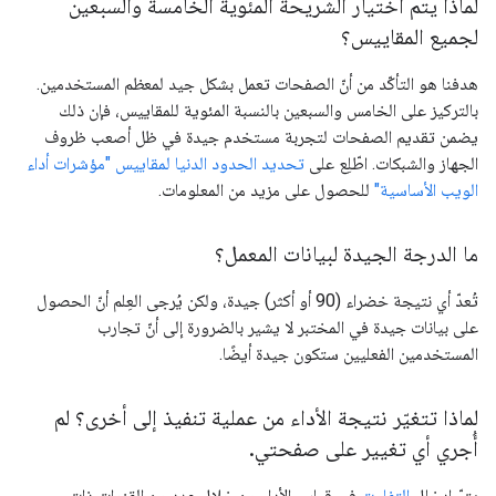
لماذا يتم اختيار الشريحة المئوية الخامسة والسبعين
لجميع المقاييس؟
هدفنا هو التأكّد من أنّ الصفحات تعمل بشكل جيد لمعظم المستخدمين.
بالتركيز على الخامس والسبعين بالنسبة المئوية للمقاييس، فإن ذلك
يضمن تقديم الصفحات لتجربة مستخدم جيدة في ظل أصعب ظروف
الجهاز والشبكات. اطّلِع على
تحديد الحدود الدنيا لمقاييس "مؤشرات أداء
الويب الأساسية"
للحصول على مزيد من المعلومات.
ما الدرجة الجيدة لبيانات المعمل؟
تُعدّ أي نتيجة خضراء (90 أو أكثر) جيدة، ولكن يُرجى العِلم أنّ الحصول
على بيانات جيدة في المختبر لا يشير بالضرورة إلى أنّ تجارب
المستخدمين الفعليين ستكون جيدة أيضًا.
لماذا تتغيّر نتيجة الأداء من عملية تنفيذ إلى أخرى؟ لم
أُجري أي تغيير على صفحتي
.
يتمّ إدخال
التفاوت
في قياس الأداء من خلال عدد من القنوات ذات