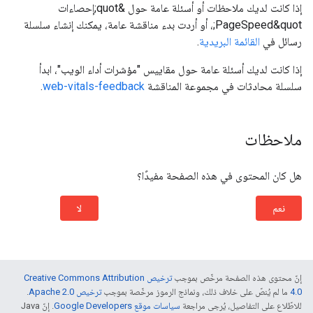
إذا كانت لديك ملاحظات أو أسئلة عامة حول &quot;إحصاءات
PageSpeed&quot;، أو أردت بدء مناقشة عامة، يمكنك إنشاء سلسلة
رسائل في
القائمة البريدية
.
إذا كانت لديك أسئلة عامة حول مقاييس "مؤشرات أداء الويب"، ابدأ
سلسلة محادثات في مجموعة المناقشة
web-vitals-feedback
.
ملاحظات
هل كان المحتوى في هذه الصفحة مفيدًا؟
نعم
لا
إنّ محتوى هذه الصفحة مرخّص بموجب
ترخيص Creative Commons Attribution
4.0‏
ما لم يُنصّ على خلاف ذلك، ونماذج الرموز مرخّصة بموجب
ترخيص Apache 2.0‏
.
للاطّلاع على التفاصيل، يُرجى مراجعة
سياسات موقع Google Developers‏
. إنّ Java