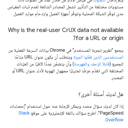
مستويات مختلفة من التأثير. تشمل المصادر الشائعة لعدم ثبات المقياس
مدى توفّر الشبكة المحلية وتوفّر أجهزة العميل وازدحام موارد العميل .
Why is the real-user Cr
UX data not available
for a URL or origin?
يجمع "تقرير تجربة المستخدم" في Chrome بيانات السرعة الفعلية من
المستخدِمين الذين فعّلوا الميزة
ويتطلب أن يكون عنوان URL متاحًا
للجميع (
قابلاً للزحف والفهرسة
) وأن يتضمّن عددًا كافيًا من العيّنات
المختلفة التي تقدّم عرضًا تمثيليًا مجهول الهوية لأداء عنوان URL أو
المصدر.
هل لديك أسئلة أخرى؟
إذا كان لديك سؤال محدد ويمكن الإجابة عنه حول استخدام "إحصاءات
PageSpeed"، اطرح سؤالك باللغة الإنجليزية على موقع
Stack
.
Overflow