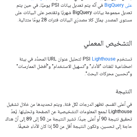
على BigQuery
في أنّه يتم تعديل بيانات PSI يوميًا، في حين يتم
تعديل مجموعة بيانات BigQuery شهريًا وتقتصر على البيانات على
مستوى المصدر. يمثّل كلا مصدرَي البيانات فترات 28 يومًا متتالية.
التشخيص المعملي
تستخدِم PSI
Lighthouse
لتحليل عنوان URL المحدّد في بيئة
اصطناعية للفئات "الأداء" و"تسهيل الاستخدام" و"أفضل الممارسات"
و"تحسين محركات البحث".
النتيجة
في أعلى القسم، تظهر الدرجات لكل فئة، ويتم تحديدها من خلال تشغيل
Lighthouse لجمع المعلومات التشخيصية عن الصفحة وتحليلها. يُعدّ
تحقيق نتيجة 90 أو أعلى جيدًا. تشير النتيجة من 50 إلى 89 إلى أنّ هناك
حاجة إلى تحسين، وتكون النتيجة أقل من 50 إذا كان الأداء ضعيفًا.