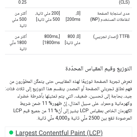
0.25
(CLS)
مدى استجابة الصفحة
[0,
‫[200 ملي ثانية،
أكثر من
لتفاعلات المستخدم (INP)
200ms]
500 ملي ثانية]
500 ملي
ثانية
TTFB (إصدار تجريبي)
[0، 800
‫[800ms,
أكثر من
ملي ثانية]
1800ms]
1800 ملّي
ثانية
التوزيع وقيم المقياس المحدّدة
تعرِض تجربة الصفحة توزيعًا لهذه المقاييس حتى يتمكّن المطوّرون من
فهم نطاق تجربتَي الصفحة أو المصدر. ينقسم هذا التوزيع إلى ثلاث فئات:
جيد، بحاجة إلى تحسين، ضعيف، التي يتم تمثيلها بأشرطة خضراء
وكهرمانية وحمراء. على سبيل المثال، إنّ ظهور% 11 ضمن شريط
الكهرمان الخاص بمقياس LCP يشير إلى أنّ% 11 من جميع قيم LCP
المرصودة تقع بين 2500 ملّي ثانية و4,000 ملّي ثانية.