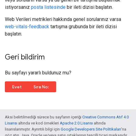
istiyorsanız
posta listesinde
bir ileti dizisi başlatın.
Web Verileri metrikleri hakkında genel sorularınız varsa
web-vitals-feedback
tartışma grubunda bir ileti dizisi
başlatın.
Geri bildirim
Bu sayfayı yararlı buldunuz mu?
ziyaret edin.
Evet
Sıra No:
Aksi belirtilmediği sürece bu sayfanın içeriği
Creative Commons Atıf 4.0
Lisansı
altında ve kod örnekleri
Apache 2.0 Lisansı
altında
lisanslanmıştır. Ayrıntılı bilgi için
Google Developers Site Politikaları
'na
göz atın. Java, Oracle ve/veya satış ortaklarının tescilli ticari markasıdır.