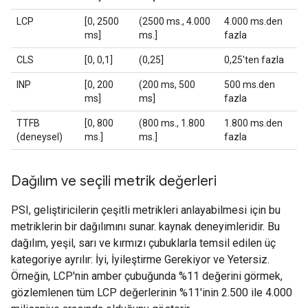
LCP
[0, 2500
(2500 ms., 4.000
4.000 ms.den
ms]
ms.]
fazla
CLS
[0, 0,1]
(0,25]
0,25'ten fazla
INP
[0, 200
(200 ms, 500
500 ms.den
ms]
ms]
fazla
TTFB
[0, 800
(800 ms., 1.800
1.800 ms.den
(deneysel)
ms.]
ms.]
fazla
Dağılım ve seçili metrik değerleri
PSI, geliştiricilerin çeşitli metrikleri anlayabilmesi için bu
metriklerin bir dağılımını sunar. kaynak deneyimleridir. Bu
dağılım, yeşil, sarı ve kırmızı çubuklarla temsil edilen üç
kategoriye ayrılır: İyi, İyileştirme Gerekiyor ve Yetersiz.
Örneğin, LCP'nin amber çubuğunda %11 değerini görmek,
gözlemlenen tüm LCP değerlerinin %11'inin 2.500 ile 4.000