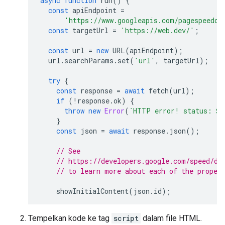
async
function
run
()
{
{
const
apiEndpoint
=
"min"
:
250
,
'https://www.googleapis.com/pagespeedon
"proportion"
:
0.010482691370063388
const
targetUrl
=
'https://web.dev/'
;
}
],
const
url
=
new
URL
(
apiEndpoint
);
"category"
:
"FAST"
url
.
searchParams
.
set
(
'url'
,
targetUrl
);
}
},
try
{
"overall_category"
:
"SLOW"
,
const
response
=
await
fetch
(
url
);
"initial_url"
:
"https://developers.google.c
if
(
!
response
.
ok
)
{
},
throw
new
Error
(
`HTTP error! status: 
${
"originLoadingExperience"
:
{
}
"id"
:
"https://developers.google.com"
,
const
json
=
await
response
.
json
();
"metrics"
:
{
"FIRST_CONTENTFUL_PAINT_MS"
:
{
// See
"percentile"
:
2761
,
// https://developers.google.com/speed/do
"distributions"
:
[
// to learn more about each of the proper
{
"min"
:
0
,
showInitialContent
(
json
.
id
);
"max"
:
1000
,
"proportion"
:
0.4236433226493666
const
cruxMetrics
=
{
},
Tempelkan kode ke tag
script
dalam file HTML.
'First Contentful Paint'
: