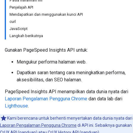
Pada halaman ini
Penjelajah API
Mendapatkan dan menggunakan kunci API
curl
JavaScript
Langkah berikutnya
Gunakan PageSpeed Insights API untuk:
Mengukur performa halaman web.
Dapatkan saran tentang cara meningkatkan performa,
aksesibilitas, dan SEO halaman.
PageSpeed Insights API menampilkan data dunia nyata dari
Laporan Pengalaman Pengguna Chrome
dan data lab dari
Lighthouse
.
Kami berencana untuk berhenti menyertakan data dunia nyata dari
Laporan Pengalaman Pengguna Chrome
di API ini. Sebaiknya gunakan
CrUX API
(
panduan
) atau
CrUX History API
(
panduan
).