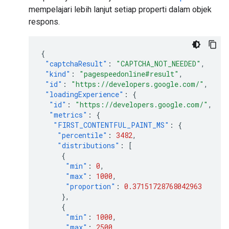
mempelajari lebih lanjut setiap properti dalam objek
respons.
{
"captchaResult"
:
"CAPTCHA_NOT_NEEDED"
,
"kind"
:
"pagespeedonline#result"
,
"id"
:
"https://developers.google.com/"
,
"loadingExperience"
:
{
"id"
:
"https://developers.google.com/"
,
"metrics"
:
{
"FIRST_CONTENTFUL_PAINT_MS"
:
{
"percentile"
:
3482
,
"distributions"
:
[
{
"min"
:
0
,
"max"
:
1000
,
"proportion"
:
0.37151728768042963
},
{
"min"
:
1000
,
"max"
:
2500
,