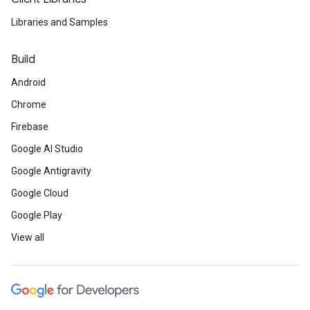
p
.
textContent
=
`
${
key
}
: 
${
lighthouseMetr
"score"
:
1.0
,
document
.
body
.
appendChild
(
p
);
Libraries and Samples
"scoreDisplayMode"
:
"numeric"
,
}
"details"
:
{
}
"headings"
:
[],
Build
"type"
:
"opportunity"
,
run
();
"items"
:
[],
Android
"overallSavingsMs"
:
0.0
Chrome
}
},
Firebase
...
Google AI Studio
},
"categories"
:
{
Google Antigravity
"performance"
:
{
"id"
:
"performance"
,
Google Cloud
"title"
:
"Performance"
,
Google Play
"score"
:
0.96
,
"auditRefs"
:
[
View all
{
"id"
:
"first-contentful-paint"
,
"weight"
:
3.0
,
"group"
:
"metrics"
},