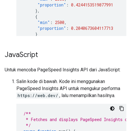
"proportion"
:
0.4244153519077991
},
{
"min"
:
2500
,
"proportion"
:
0.2040673604117713
}
],
"category"
:
"SLOW"
},
Java
Script
"FIRST_INPUT_DELAY_MS"
:
{
"percentile"
:
36
,
"distributions"
:
[
Untuk mencoba PageSpeed Insights API dari JavaScript:
{
"min"
:
0
,
Salin kode di bawah. Kode ini menggunakan
"max"
:
50
,
PageSpeed Insights API untuk mengukur performa
"proportion"
:
0.960628961482204
https://web.dev/
, lalu menampilkan hasilnya.
},
{
"min"
:
50
,
/**
"max"
:
250
,
 * Fetches and displays PageSpeed Insights da
"proportion"
:
0.02888834714773281
 */
},