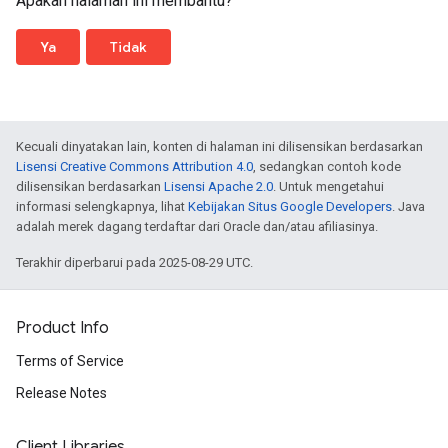
Apakah halaman ini membantu?
"benchmarkIndex"
:
590.0
const
cruxHeader
=
document
.
createElement
(
'
},
cruxHeader
.
textContent
=
'Chrome User Exper
"runWarnings"
:
[],
Ya
Tidak
document
.
body
.
appendChild
(
cruxHeader
);
"configSettings"
:
{
"emulatedFormFactor"
:
"desktop"
,
for
(
const
key
in
cruxMetrics
)
{
"locale"
:
"en-US"
,
const
p
=
document
.
createElement
(
'p'
);
"onlyCategories"
:
[
p
.
textContent
=
`
${
key
}
: 
${
cruxMetrics
[
ke
"performance"
Kecuali dinyatakan lain, konten di halaman ini dilisensikan berdasarkan
document
.
body
.
appendChild
(
p
);
]
Lisensi Creative Commons Attribution 4.0
, sedangkan contoh kode
}
},
dilisensikan berdasarkan
Lisensi Apache 2.0
. Untuk mengetahui
}
"audits"
:
{
informasi selengkapnya, lihat
Kebijakan Situs Google Developers
. Java
"estimated-input-latency"
:
{
adalah merek dagang terdaftar dari Oracle dan/atau afiliasinya.
/**
"id"
:
"estimated-input-latency"
,
 * Displays Lighthouse metrics.
Terakhir diperbarui pada 2025-08-29 UTC.
"title"
:
"Estimated Input Latency"
,
 * @param {!Object} lighthouseMetrics The Lig
"description"
:
"The score above is an est
 */
"score"
:
1.0
,
function
showLighthouseContent
(
lighthouseMetr
"scoreDisplayMode"
:
"numeric"
,
Product Info
const
lighthouseHeader
=
document
.
createEle
"displayValue"
:
"30 ms"
lighthouseHeader
.
textContent
=
'Lighthouse 
Terms of Service
},
document
.
body
.
appendChild
(
lighthouseHeader
)
"uses-rel-preconnect"
:
{
Release Notes
"id"
:
"uses-rel-preconnect"
,
for
(
const
key
in
lighthouseMetrics
)
{
"title"
:
"Preconnect to required origins"
const
p
=
document
.
createElement
(
'p'
);
"description"
:
"Consider adding preconnec
Client Libraries