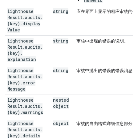
numeric
“
”
lighthouse
string
应在界面上显示的相应审核的值
Result
.
audits
.
(key)
.
display
Value
lighthouse
string
审核中出现的错误的说明。
Result
.
audits
.
(key)
.
explanation
lighthouse
string
审核中抛出的错误的错误消息。
Result
.
audits
.
(key)
.
error
Message
lighthouse
nested
Result
.
audits
.
object
(key)
.
warnings
lighthouse
object
审核的自由格式详细信息部分。
Result
.
audits
.
(key)
.
details