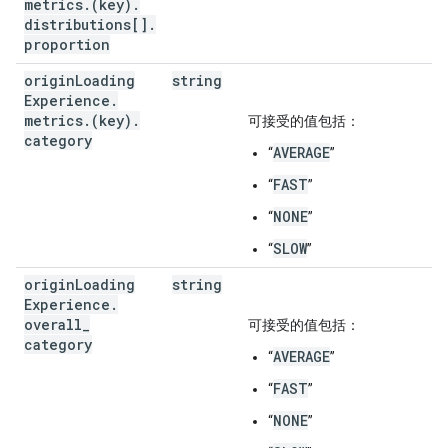
metrics
.
(key)
.
distributions[]
.
proportion
origin
Loading
string
Experience
.
metrics
.
(key)
.
可接受的值包括：
category
AVERAGE
“
”
FAST
“
”
NONE
“
”
SLOW
“
”
origin
Loading
string
Experience
.
overall
_
可接受的值包括：
category
AVERAGE
“
”
FAST
“
”
NONE
“
”