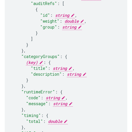
"auditRefs"
:
[
"id"
:
string
,
"weight"
:
double
,
"group"
:
string
]
}
,
"categoryGroups"
:
(key)
:
"title"
:
string
,
"description"
:
string
}
,
"runtimeError"
:
"code"
:
string
,
"message"
:
string
}
,
"timing"
:
"total"
:
double
}
,