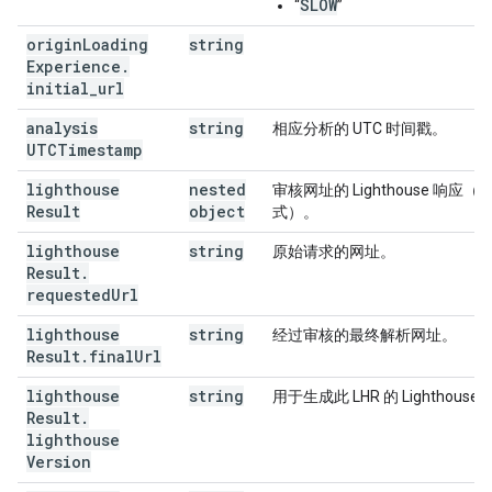
SLOW
“
”
origin
Loading
string
Experience
.
initial
_
url
analysis
string
相应分析的 UTC 时间戳。
UTCTimestamp
lighthouse
nested
审核网址的 Lighthouse 响应
Result
object
式）。
lighthouse
string
原始请求的网址。
Result
.
requested
Url
lighthouse
string
经过审核的最终解析网址。
Result
.
final
Url
lighthouse
string
用于生成此 LHR 的 Lighthouse
Result
.
lighthouse
Version