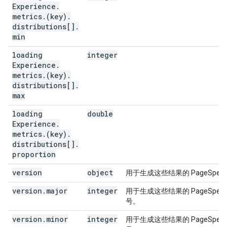
Experience
.
metrics
.
(key)
.
distributions[]
.
min
loading
integer
Experience
.
metrics
.
(key)
.
distributions[]
.
max
loading
double
Experience
.
metrics
.
(key)
.
distributions[]
.
proportion
version
object
用于生成这些结果的 PageSpee
version
.
major
integer
用于生成这些结果的 PageSpee
号。
version
.
minor
integer
用于生成这些结果的 PageSpee