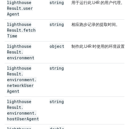
lighthouse
string
用于运行此 LHR 的用户代理。
Result
.
user
Agent
lighthouse
string
相应跑步记录的提取时间。
Result
.
fetch
Time
lighthouse
object
制作此 LHR 时使用的环境设置。
Result
.
environment
lighthouse
string
Result
.
environment
.
network
User
Agent
lighthouse
string
Result
.
environment
.
host
User
Agent