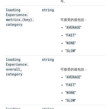
号。
loading
string
Experience
.
metrics
.
(key)
.
可接受的值包括：
category
AVERAGE
“
”
FAST
“
”
NONE
“
”
SLOW
“
”
loading
string
Experience
.
overall
_
可接受的值包括：
category
AVERAGE
“
”
FAST
“
”
NONE
“
”
SLOW
“
”