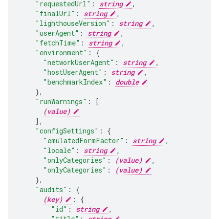
"requestedUrl"
:
string
,
"finalUrl"
:
string
,
"lighthouseVersion"
:
string
,
"userAgent"
:
string
,
"fetchTime"
:
string
,
"environment"
:
"networkUserAgent"
:
string
,
"hostUserAgent"
:
string
,
"benchmarkIndex"
:
double
}
,
"runWarnings"
:
[
(value)
],
"configSettings"
:
"emulatedFormFactor"
:
string
,
"locale"
:
string
,
"onlyCategories"
:
(value)
"onlyCategories"
:
(value)
}
,
"audits"
:
(key)
:
"id"
:
string
,
"title"
:
string
,