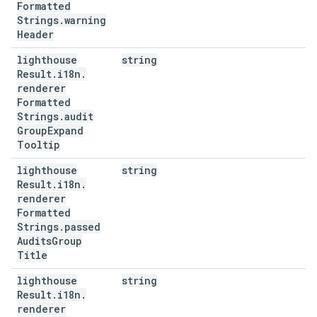
Formatted
Strings
.
warning
Header
lighthouse
string
Result
.
i18n
.
renderer
Formatted
Strings
.
audit
Group
Expand
Tooltip
lighthouse
string
Result
.
i18n
.
renderer
Formatted
Strings
.
passed
Audits
Group
Title
lighthouse
string
Result
.
i18n
.
renderer