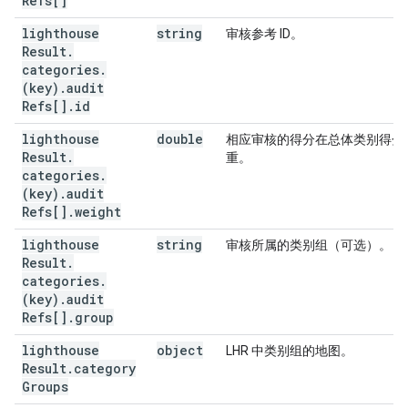
Refs[]
lighthouse
string
审核参考 ID。
Result
.
categories
.
(key)
.
audit
Refs[]
.
id
lighthouse
double
相应审核的得分在总体类别得分
Result
.
重。
categories
.
(key)
.
audit
Refs[]
.
weight
lighthouse
string
审核所属的类别组（可选）。
Result
.
categories
.
(key)
.
audit
Refs[]
.
group
lighthouse
object
LHR 中类别组的地图。
Result
.
category
Groups