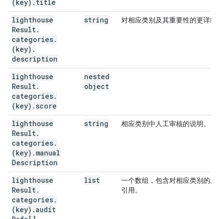
(key)
.
title
lighthouse
string
对相应类别及其重要性的更详细
Result
.
categories
.
(key)
.
description
lighthouse
nested
Result
.
object
categories
.
(key)
.
score
lighthouse
string
相应类别中人工审核的说明。
Result
.
categories
.
(key)
.
manual
Description
lighthouse
list
一个数组，包含对相应类别的所
Result
.
引用。
categories
.
(key)
.
audit