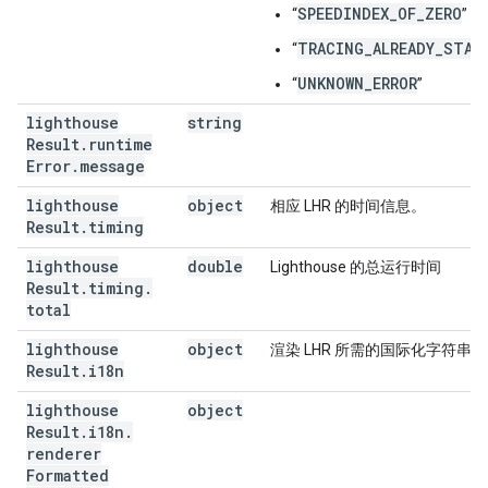
SPEEDINDEX_OF_ZERO
“
”
TRACING_ALREADY_STAR
“
UNKNOWN_ERROR
“
”
lighthouse
string
Result
.
runtime
Error
.
message
lighthouse
object
相应 LHR 的时间信息。
Result
.
timing
lighthouse
double
Lighthouse 的总运行时间
Result
.
timing
.
total
lighthouse
object
渲染 LHR 所需的国际化字符串。
Result
.
i18n
lighthouse
object
Result
.
i18n
.
renderer
Formatted