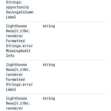
Strings
.
opportunity
Savings
Column
Label
lighthouse
string
Result
.
i18n
.
renderer
Formatted
Strings
.
error
Missing
Audit
Info
lighthouse
string
Result
.
i18n
.
renderer
Formatted
Strings
.
error
Label
lighthouse
string
Result
.
i18n
.
renderer