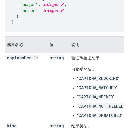
"major"
:
integer
,
"minor"
:
integer
}

}
属性名称
值
说明
captcha
Result
string
验证码验证结果
可接受的值：
CAPTCHA_BLOCKING
“
”
CAPTCHA_MATCHED
“
”
CAPTCHA_NEEDED
“
”
CAPTCHA_NOT_NEEDED
“
”
CAPTCHA_UNMATCHED
“
”
kind
string
结果类型。