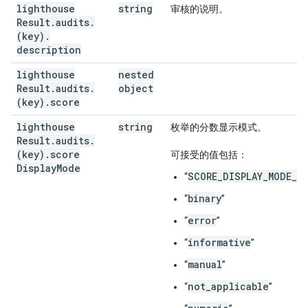
lighthouse
string
审核的说明。
Result
.
audits
.
(key)
.
description
lighthouse
nested
Result
.
audits
.
object
(key)
.
score
lighthouse
string
枚举的分数显示模式。
Result
.
audits
.
(key)
.
score
可接受的值包括：
Display
Mode
SCORE_DISPLAY_MODE_U
“
binary
“
”
error
“
”
informative
“
”
manual
“
”
not_applicable
“
”