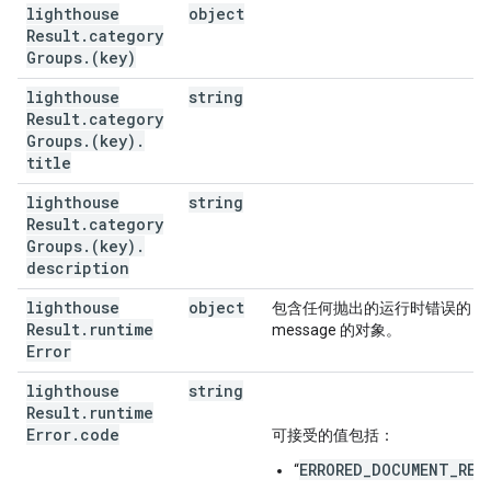
lighthouse
object
Result
.
category
Groups
.
(key)
lighthouse
string
Result
.
category
Groups
.
(key)
.
title
lighthouse
string
Result
.
category
Groups
.
(key)
.
description
lighthouse
object
包含任何抛出的运行时错误的 cod
Result
.
runtime
message 的对象。
Error
lighthouse
string
Result
.
runtime
Error
.
code
可接受的值包括：
ERRORED_DOCUMENT_REQ
“