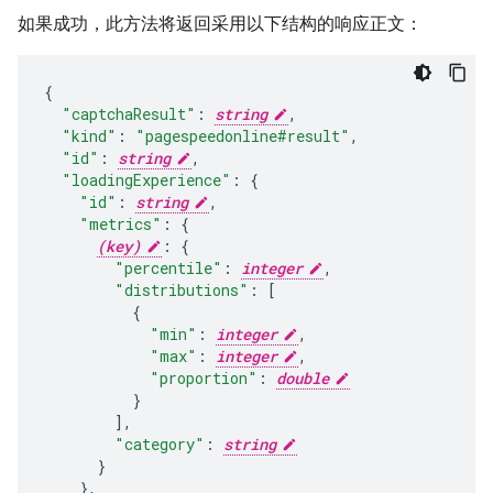
如果成功，此方法将返回采用以下结构的响应正文：
"captchaResult"
:
string
,
"kind"
:
"pagespeedonline#result"
,
"id"
:
string
,
"loadingExperience"
:
"id"
:
string
,
"metrics"
:
(key)
:
"percentile"
:
integer
,
"distributions"
:
[
"min"
:
integer
,
"max"
:
integer
,
"proportion"
:
double
],
"category"
:
string
}
,