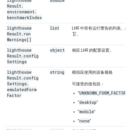
lighthouse
double
Result
.
environment
.
benchmark
Index
lighthouse
list
LHR 中所有运行警告的列表。
Result
.
run
`[]`。
Warnings[]
lighthouse
object
相应 LHR 的配置设置。
Result
.
config
Settings
lighthouse
string
模拟应使用的设备规格
Result
.
config
Settings
.
可接受的值包括：
emulated
Form
UNKNOWN_FORM_FACTOR
“
”
Factor
desktop
“
”
mobile
“
”
none
“
”