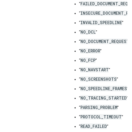
FAILED_DOCUMENT_REQU
“
INSECURE_DOCUMENT_RE
“
INVALID_SPEEDLINE
“
”
NO_DCL
“
”
NO_DOCUMENT_REQUEST
“
”
NO_ERROR
“
”
NO_FCP
“
”
NO_NAVSTART
“
”
NO_SCREENSHOTS
“
”
NO_SPEEDLINE_FRAMES
“
”
NO_TRACING_STARTED
“
”
PARSING_PROBLEM
“
”
PROTOCOL_TIMEOUT
“
”
READ_FAILED
“
”