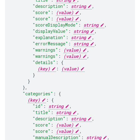
"description"
:
string
,
"score"
:
(value)
"score"
:
(value)
"scoreDisplayMode"
:
string
,
"displayValue"
:
string
,
"explanation"
:
string
,
"errorMessage"
:
string
,
"warnings"
:
(value)
"warnings"
:
(value)
"details"
:
(key)
:
(value)
}
,
"categories"
:
(key)
:
"id"
:
string
,
"title"
:
string
,
"description"
:
string
,
"score"
:
(value)
"score"
:
(value)
"manualDescription"
:
string
,