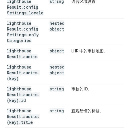
lighthouse
string
语言区域设置
Result
.
config
Settings
.
locale
lighthouse
nested
Result
.
config
object
Settings
.
only
Categories
lighthouse
object
LHR 中的审核地图。
Result
.
audits
lighthouse
nested
Result
.
audits
.
object
(key)
lighthouse
string
审核的 ID。
Result
.
audits
.
(key)
.
id
lighthouse
string
直观易懂的标题。
Result
.
audits
.
(key)
.
title