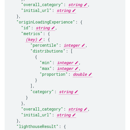
"overall_category"
:
string
,
"initial_url"
:
string
}
,
"originLoadingExperience"
:
"id"
:
string
,
"metrics"
:
(key)
:
"percentile"
:
integer
,
"distributions"
:
[
"min"
:
integer
,
"max"
:
integer
,
"proportion"
:
double
],
"category"
:
string
}
,
"overall_category"
:
string
,
"initial_url"
:
string
}
,
"lighthouseResult"
: