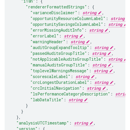
"i18n"
:
"rendererFormattedStrings"
:
"varianceDisclaimer"
:
string
,
"opportunityResourceColumnLabel"
:
string
"opportunitySavingsColumnLabel"
:
string
,
"errorMissingAuditInfo"
:
string
,
"errorLabel"
:
string
,
"warningHeader"
:
string
,
"auditGroupExpandTooltip"
:
string
,
"passedAuditsGroupTitle"
:
string
,
"notApplicableAuditsGroupTitle"
:
string
,
"manualAuditsGroupTitle"
:
string
,
"toplevelWarningsMessage"
:
string
,
"scorescaleLabel"
:
string
,
"crcLongestDurationLabel"
:
string
,
"crcInitialNavigation"
:
string
,
"lsPerformanceCategoryDescription"
:
string
"labDataTitle"
:
string
}
,
"analysisUTCTimestamp"
:
string
,
"version"
: