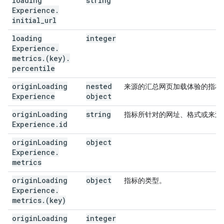
loading
string
Experience
.
initial
_
url
loading
integer
Experience
.
metrics
.
(key)
.
percentile
origin
Loading
nested
来源的汇总网页加载体验的指标
Experience
object
origin
Loading
string
指标所针对的网址、格式或来源
Experience
.
id
origin
Loading
object
Experience
.
metrics
origin
Loading
object
指标的类型。
Experience
.
metrics
.
(key)
origin
Loading
integer