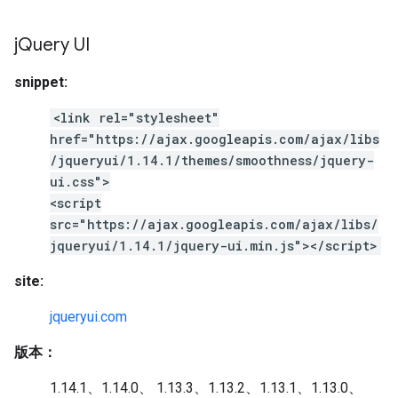
j
Query UI
snippet:
<link rel="stylesheet"
href="https://ajax.googleapis.com/ajax/libs
/jqueryui/1.14.1/themes/smoothness/jquery-
ui.css">
<script
src="https://ajax.googleapis.com/ajax/libs/
jqueryui/1.14.1/jquery-ui.min.js"></script>
site:
jqueryui.com
版本：
1.14.1、1.14.0、 1.13.3、1.13.2、1.13.1、1.13.0、