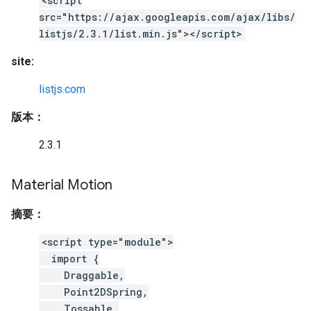
<script
src="https://ajax.googleapis.com/ajax/libs/
listjs/2.3.1/list.min.js"></script>
site:
listjs.com
版本：
2.3.1
Material Motion
摘要：
<script type="module">
import {
Draggable,
Point2DSpring,
Tossable,