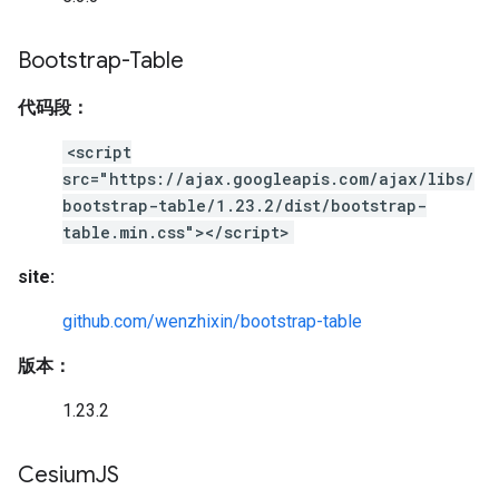
Bootstrap-Table
代码段：
<script
src="https://ajax.googleapis.com/ajax/libs/
bootstrap-table/1.23.2/dist/bootstrap-
table.min.css"></script>
site:
github.com/wenzhixin/bootstrap-table
版本：
1.23.2
Cesium
JS