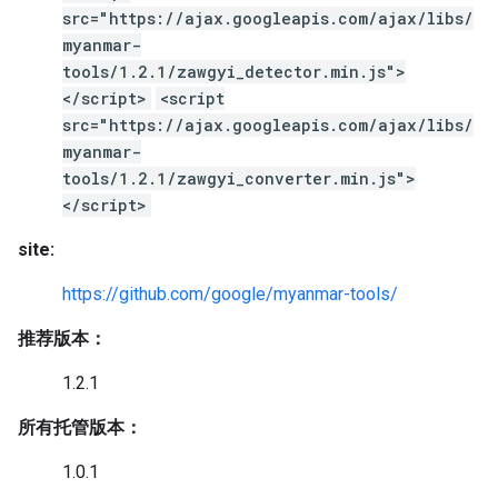
src="https://ajax.googleapis.com/ajax/libs/
myanmar-
tools/1.2.1/zawgyi_detector.min.js">
</script>
<script
src="https://ajax.googleapis.com/ajax/libs/
myanmar-
tools/1.2.1/zawgyi_converter.min.js">
</script>
site:
https://github.com/google/myanmar-tools/
推荐版本：
1.2.1
所有托管版本：
1.0.1