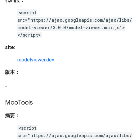
代码段：
<script
src="https://ajax.googleapis.com/ajax/libs/
model-viewer/3.0.0/model-viewer.min.js">
</script>
site:
modelviewer.dev
版本：
。
Moo
Tools
摘要：
<script
src="https://ajax.googleapis.com/ajax/libs/