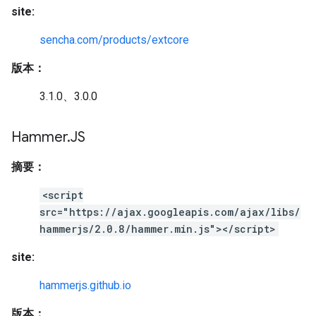
site:
sencha.com/products/extcore
版本：
3.1.0、3.0.0
Hammer
.
JS
摘要：
<script
src="https://ajax.googleapis.com/ajax/libs/
hammerjs/2.0.8/hammer.min.js"></script>
site:
hammerjs.github.io
版本：