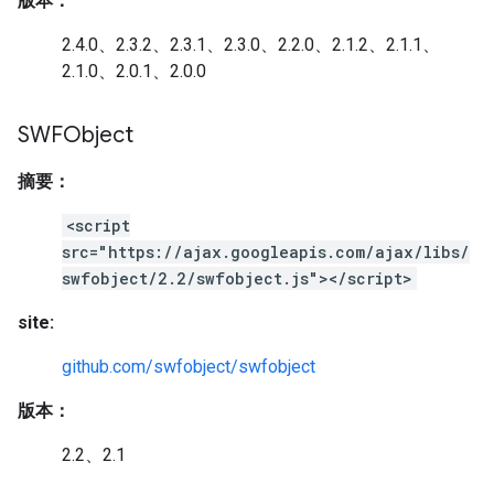
版本：
2.4.0、2.3.2、2.3.1、2.3.0、2.2.0、2.1.2、2.1.1、
2.1.0、2.0.1、2.0.0
SWFObject
摘要：
<script
src="https://ajax.googleapis.com/ajax/libs/
swfobject/2.2/swfobject.js"></script>
site:
github.com/swfobject/swfobject
版本：
2.2、2.1