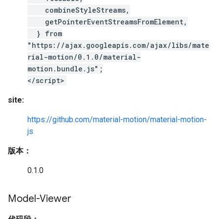
combineStyleStreams,
getPointerEventStreamsFromElement,
} from
"https://ajax.googleapis.com/ajax/libs/mate
rial-motion/0.1.0/material-
motion.bundle.js";
</script>
site:
https://github.com/material-motion/material-motion-
js
版本：
0.1.0
Model-Viewer