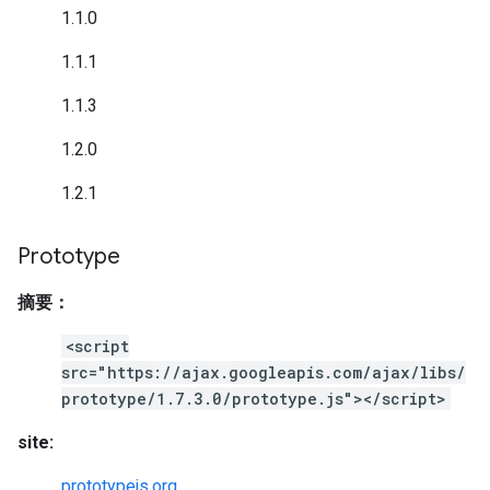
1.1.0
1.1.1
1.1.3
1.2.0
1.2.1
Prototype
摘要：
<script
src="https://ajax.googleapis.com/ajax/libs/
prototype/1.7.3.0/prototype.js"></script>
site:
prototypejs.org