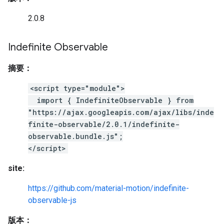
2.0.8
Indefinite Observable
摘要：
<script type="module">
import { IndefiniteObservable } from
"https://ajax.googleapis.com/ajax/libs/inde
finite-observable/2.0.1/indefinite-
observable.bundle.js";
</script>
site:
https://github.com/material-motion/indefinite-
observable-js
版本：