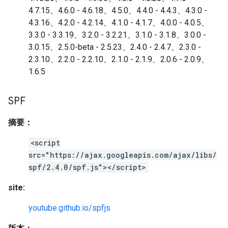
4.7.15、4.6.0 - 4.6.18、4.5.0、4.4.0 - 4.4.3、4.3.0 -
4.3.16、4.2.0 - 4.2.14、4.1.0 - 4.1.7、4.0.0 - 4.0.5、
3.3.0 - 3.3.19、3.2.0 - 3.2.21、3.1.0 - 3.1.8、3.0.0 -
3.0.15、2.5.0-beta - 2.5.23、2.4.0 - 2.4.7、2.3.0 -
2.3.10、2.2.0 - 2.2.10、2.1.0 - 2.1.9、2.0.6 - 2.0.9、
1.6.5
SPF
摘要：
<script
src="https://ajax.googleapis.com/ajax/libs/
spf/2.4.0/spf.js"></script>
site:
youtube.github.io/spfjs