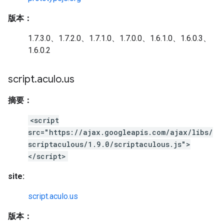
版本：
1.7.3.0、1.7.2.0、1.7.1.0、1.7.0.0、1.6.1.0、1.6.0.3、
1.6.0.2
script
.
aculo
.
us
摘要：
<script
src="https://ajax.googleapis.com/ajax/libs/
scriptaculous/1.9.0/scriptaculous.js">
</script>
site:
script.aculo.us
版本：