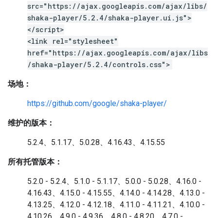
src="https://ajax.googleapis.com/ajax/libs/
shaka-player/5.2.4/shaka-player.ui.js">
</script>
<link rel="stylesheet"
href="https://ajax.googleapis.com/ajax/libs
/shaka-player/5.2.4/controls.css">
场地：
https://github.com/google/shaka-player/
维护的版本：
5.2.4、5.1.17、5.0.28、4.16.43、4.15.55
所有托管版本：
5.2.0 - 5.2.4、5.1.0 - 5.1.17、5.0.0 - 5.0.28、4.16.0 -
4.16.43、4.15.0 - 4.15.55、4.14.0 - 4.14.28、4.13.0 -
4.13.25、4.12.0 - 4.12.18、4.11.0 - 4.11.21、4.10.0 -
4.10.26、4.9.0 - 4.9.36、4.8.0 - 4.8.20、4.7.0 -