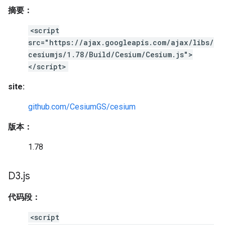
摘要：
<script
src="https://ajax.googleapis.com/ajax/libs/
cesiumjs/1.78/Build/Cesium/Cesium.js">
</script>
site:
github.com/CesiumGS/cesium
版本：
1.78
D3
.
js
代码段：
<script