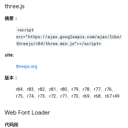
three
.
js
摘要：
<script
src="https://ajax.googleapis.com/ajax/libs/
threejs/r84/three.min.js"></script>
site:
threejs.org
版本：
r84、r83、r82、r81、r80、r79、r78、r77、r76、
r75、r74、r73、r72、r71、r70、r69、r68、r67 r49
Web Font Loader
代码段