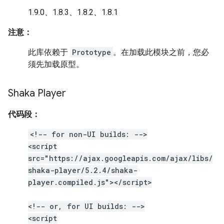
1.9.0、1.8.3、1.8.2、1.8.1
注意：
此库依赖于
Prototype
。在加载此模块之前，您必
须先加载原型。
Shaka Player
代码段：
<!-- for non-UI builds: -->
<script
src="https://ajax.googleapis.com/ajax/libs/
shaka-player/5.2.4/shaka-
player.compiled.js"></script>
<!-- or, for UI builds: -->
<script