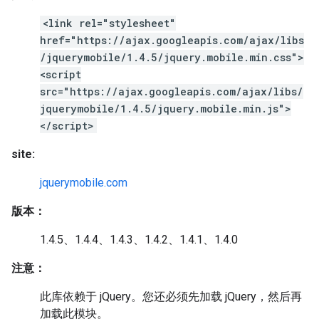
<link rel="stylesheet"
href="https://ajax.googleapis.com/ajax/libs
/jquerymobile/1.4.5/jquery.mobile.min.css">
<script
src="https://ajax.googleapis.com/ajax/libs/
jquerymobile/1.4.5/jquery.mobile.min.js">
</script>
site:
jquerymobile.com
版本：
1.4.5、1.4.4、1.4.3、1.4.2、1.4.1、1.4.0
注意：
此库依赖于 jQuery。您还必须先加载 jQuery，然后再
加载此模块。