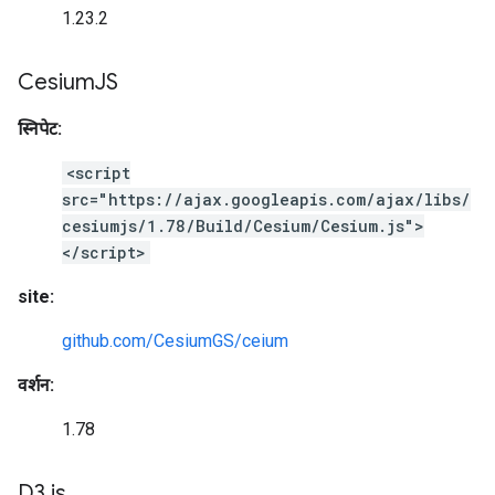
1.23.2
Cesium
JS
स्निपेट:
<script
src="https://ajax.googleapis.com/ajax/libs/
cesiumjs/1.78/Build/Cesium/Cesium.js">
</script>
site:
github.com/CesiumGS/ceium
वर्शन:
1.78
D3
.
js