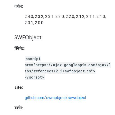
वर्शन:
2.4.0, 2.3.2, 2.3.1, 2.3.0, 2.2.0, 2.1.2, 2.1.1, 2.1.0,
2.0.1, 2.0.0
SWFObject
स्निपेट:
<script
src="https://ajax.googleapis.com/ajax/l
ibs/swfobject/2.2/swfobject.js">
</script>
site:
github.com/swmobject/sewobject
वर्शन: