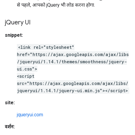
से पहले, आपको jQuery भी लोड करना होगा.
j
Query UI
snippet:
<link rel="stylesheet"
href="https://ajax.googleapis.com/ajax/libs
/jqueryui/1.14.1/themes/smoothness/jquery-
ui.css">
<script
src="https://ajax.googleapis.com/ajax/libs/
jqueryui/1.14.1/jquery-ui.min.js"></script>
site:
jqueryui.com
वर्शन: