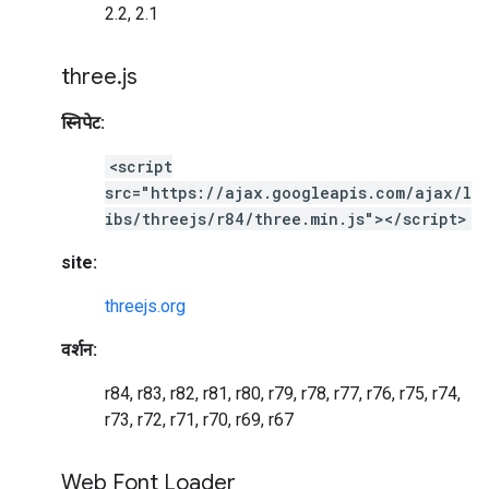
2.2, 2.1
three
.
js
स्निपेट:
<script
src="https://ajax.googleapis.com/ajax/l
ibs/threejs/r84/three.min.js"></script>
site:
threejs.org
वर्शन:
r84, r83, r82, r81, r80, r79, r78, r77, r76, r75, r74,
r73, r72, r71, r70, r69, r67
Web Font Loader