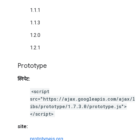
1.1.1
1.1.3
1.2.0
1.2.1
Prototype
स्निपेट:
<script
src="https://ajax.googleapis.com/ajax/l
ibs/prototype/1.7.3.0/prototype.js">
</script>
site:
prototypejs.org