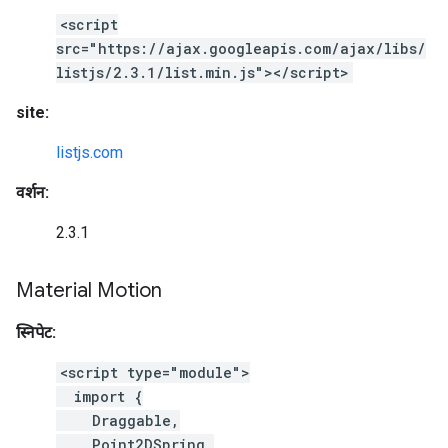
<script
src="https://ajax.googleapis.com/ajax/libs/
listjs/2.3.1/list.min.js"></script>
site:
listjs.com
वर्शन:
2.3.1
Material Motion
स्निपेट:
<script type="module">
import {
Draggable,
Point2DSpring,