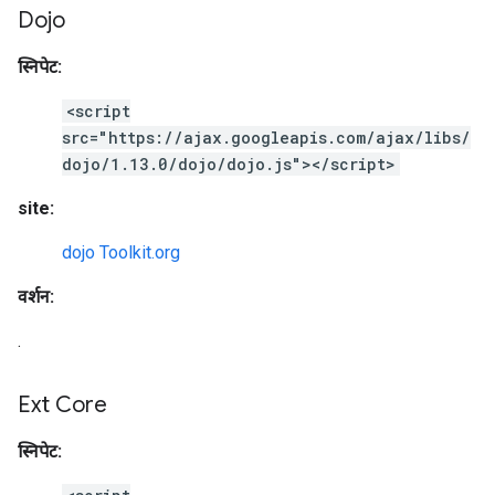
Dojo
स्निपेट:
<script
src="https://ajax.googleapis.com/ajax/libs/
dojo/1.13.0/dojo/dojo.js"></script>
site:
dojo Toolkit.org
वर्शन:
.
Ext Core
स्निपेट: