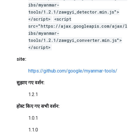
ibs/myanmar-
tools/1.2.1/zawgyi_detector.min.js">
</script>
<script
src="https://ajax.googleapis.com/ajax/l
ibs/myanmar-
tools/1.2.1/zawgyi_converter.min.js">
</script>
site:
https://github.com/google/myanmar-tools/
सुझाए गए वर्शन:
1.2.1
होस्ट किए गए सभी वर्शन:
1.0.1
1.1.0