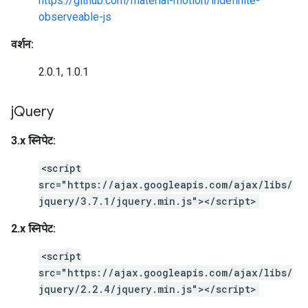
https://github.com/material-motion/indefinite-
observeable-js
वर्शन:
2.0.1, 1.0.1
j
Query
3.x स्निपेट:
<script
src="https://ajax.googleapis.com/ajax/libs/
jquery/3.7.1/jquery.min.js"></script>
2.x स्निपेट:
<script
src="https://ajax.googleapis.com/ajax/libs/
jquery/2.2.4/jquery.min.js"></script>